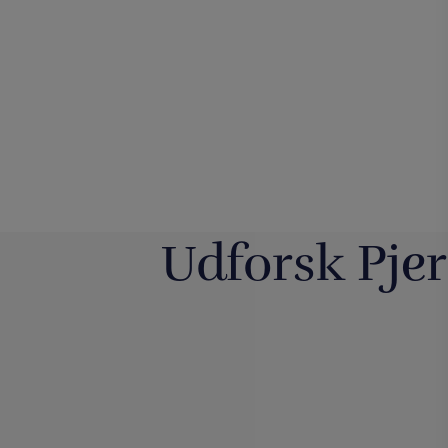
Udforsk Pjer
Så har vi fyldt lageret op igen med
Boll Enter
nye
...
PjerrotMagic
3
0
2