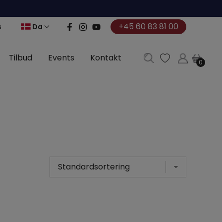
+45 60 83 81 00
Da
s
Tilbud
Events
Kontakt
0
0