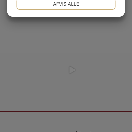
NØDVENDIGE
PRÆFERENCER
AFVIS ALLE
JA
NEJ
JA
NEJ
MARKETING
STATISTIK
ort fra umulig
Evolushin: Shin Lim har samlet
En af de n
- det har
...
mere end 100
...
0
5
0