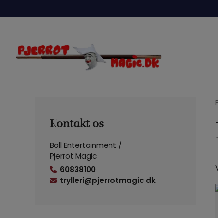
Hop
til
indholdet
Kontakt os
Boll Entertainment /
Pjerrot Magic
60838100
trylleri@pjerrotmagic.dk