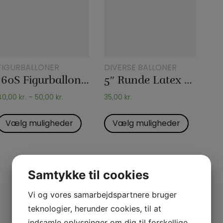
FIGURBALLONER
DIVERSE BALLONER
160S Figurballoner (spaghettiballoner)
5″ Runde Latex balloner – Sempertex
40,00
kr.
–
50,00
kr.
35,00
kr.
Vælg muligheder
Vælg muligheder
Samtykke til cookies
Vi og vores samarbejdspartnere bruger
teknologier, herunder cookies, til at
indsamle oplysninger om dig til forskellige