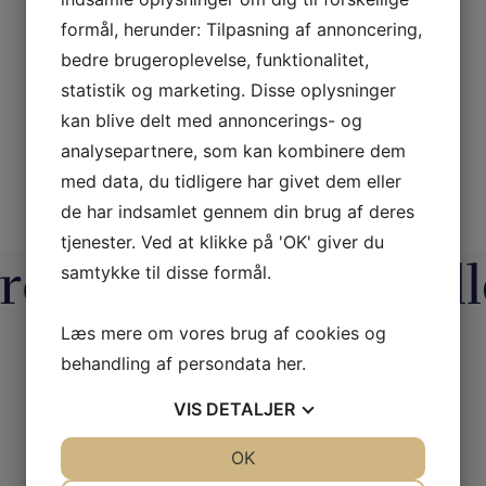
formål, herunder: Tilpasning af annoncering,
bedre brugeroplevelse, funktionalitet,
statistik og marketing. Disse oplysninger
kan blive delt med annoncerings- og
analysepartnere, som kan kombinere dem
med data, du tidligere har givet dem eller
de har indsamlet gennem din brug af deres
tjenester. Ved at klikke på 'OK' giver du
rot Magic’s Fortryll
samtykke til disse formål.
Læs mere om vores brug af cookies og
behandling af persondata
her
.
tainment /
Magic Junior Day i lørdags var en
Lørda
.dk støtter
...
dejlig dag.
...
hyggel
VIS
DETALJER
0
21
1
JA
NEJ
OK
JA
NEJ