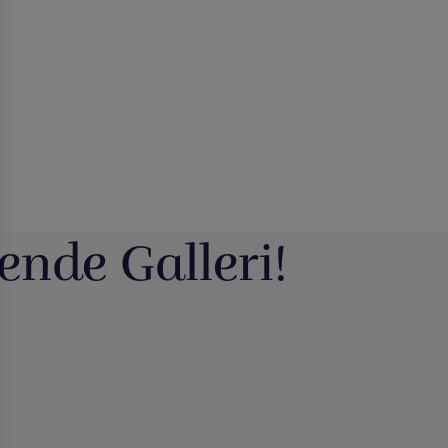
ende Galleri!
g havde vi en meget
Du kan blive tryllekunstner - Lær at
ig udsalgsdag. Og
...
trylle: Du
...
16
0
10
0