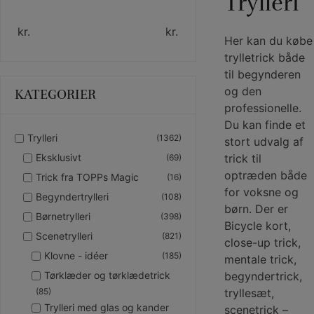
Trylleri
kr.
kr.
Her kan du købe
trylletrick både
til begynderen
og den
KATEGORIER
professionelle.
Du kan finde et
Trylleri
(1362)
stort udvalg af
trick til
Eksklusivt
(69)
optræden både
Trick fra TOPPs Magic
(16)
for voksne og
Begyndertrylleri
(108)
børn. Der er
Børnetrylleri
(398)
Bicycle kort,
Scenetrylleri
(821)
close-up trick,
Klovne - idéer
(185)
mentale trick,
begyndertrick,
Tørklæder og tørklædetrick
tryllesæt,
(85)
Trylleri med glas og kander
scenetrick –