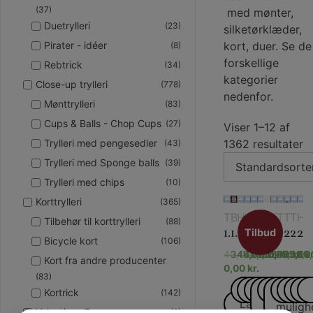
(37)
med mønter,
Duetrylleri
(23)
silketørklæder,
kort, duer. Se de
Pirater - idéer
(8)
forskellige
Rebtrick
(34)
kategorier
Close-up trylleri
(778)
nedenfor.
Mønttrylleri
(83)
Cups & Balls - Chop Cups
(27)
Viser 1–12 af
1362 resultater
Trylleri med pengesedler
(43)
Trylleri med Sponge balls
(39)
Trylleri med chips
(10)
Korttrylleri
(365)
TILBEHØR
BØGER
HÆFTER
HÆFTER
TØRKLÆDE
KLOVNE
TØRKLÆ
TØRKL
TØRK
TILB
TIL
HÆ
Tilbehør til korttrylleri
(88)
TIL
OG
-
OG
OG
OG
TIL
TIL
1000 kortkunster
13 Steps to Mentalism PLUS
13 Thoki Yenn effekter
13 Thorkild Andersen effekter
15 x 15 Silketørklæder
20 oppustelige tryllestave
20 x 20 Silketørklæder
20th Century Brassiere – 45 cm
20th Century Silk – Mr. Magic
25 år med magi
25 Korttricks – Darling
25 udsøgte tricks – Danilo
Tilbud
KORTTRYLLERI
TØRKLÆDE
IDÉER
TØRKLÆ
TØRKL
TØRK
KORT
KOR
Bicycle kort
(106)
Tilbud
40,00
345,00
40,00
40,00
20,00
kr.
100,00
25,00
kr.
kr.
275,00
kr.
295,00
kr.
95,0
45,
kr.
kr.
40
kr
Kort fra andre producenter
0,00
kr.
(83)
Læs mere
Læs mere
Læs mere
Læs me
Vælg
Læs 
Væl
Læs
Læ
L
Kortrick
(142)
Læs mere
mulighed
muligh
Valentines Day
(9)