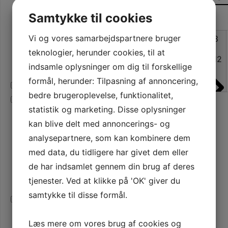
Mental magi
(71)
Samtykke til cookies
Jul
(41)
Vi og vores samarbejdspartnere bruger
1
2
3
Halloween
(35)
teknologier, herunder cookies, til at
Retro trylleri
(6)
4
…
112
indsamle oplysninger om dig til forskellige
Gospel trick
(2)
113
114
formål, herunder: Tilpasning af annoncering,
Tryllesæt
(15)
bedre brugeroplevelse, funktionalitet,
Balloner
(16)
statistik og marketing. Disse oplysninger
Figurballoner
(1)
kan blive delt med annoncerings- og
Diverse balloner
(5)
analysepartnere, som kan kombinere dem
Ballontilbehør
(8)
med data, du tidligere har givet dem eller
Ballonpumper
(2)
de har indsamlet gennem din brug af deres
Ballonbøger
(2)
tjenester. Ved at klikke på 'OK' giver du
Ballon DVD'er
(1)
samtykke til disse formål.
Bugtaling
(5)
Bugtaling andet
(3)
Læs mere om vores brug af cookies og
Bugtalerbøger
(2)