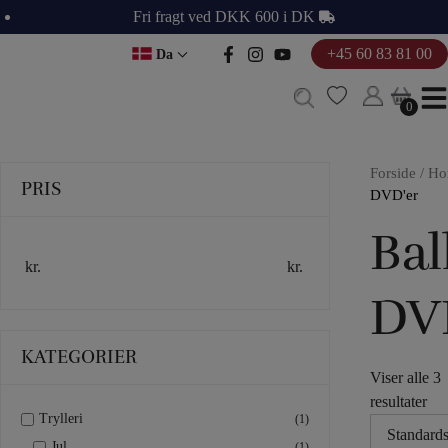
Hop
Fri fragt ved DKK 600 i DK
til
+45 60 83 81 00
Da
indholdet
0
0
Forside
/
Ho
PRIS
DVD'er
Bal
kr.
kr.
DV
KATEGORIER
Viser alle 3
resultater
Trylleri
(1)
Jul
(1)