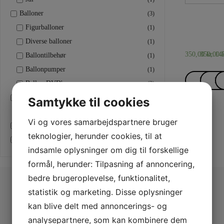
Balloner
(3)
DVD'ER
DVD'
D
Figurballoner
(1)
B
David G
Davi
L
Diverse balloner
(1)
350,00
350,00
kr.
14
k
Ballontilbehør
(1)
Ballonpumper
(1)
Læs me
Læ
Ballon DVD'er
(3)
Bøger/DVD
(2)
Samtykke til cookies
DVD'er
(2)
Vi og vores samarbejdspartnere bruger
Black Friday
(2)
teknologier, herunder cookies, til at
Forårsudsalg 2021
(2)
indsamle oplysninger om dig til forskellige
formål, herunder: Tilpasning af annoncering,
Udforsk Pjerrot
bedre brugeroplevelse, funktionalitet,
statistik og marketing. Disse oplysninger
Magic’s
kan blive delt med annoncerings- og
analysepartnere, som kan kombinere dem