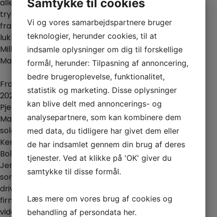
Samtykke til cookies
alle
tryllerekvisitter
Vi og vores samarbejdspartnere bruger
fra det
teknologier, herunder cookies, til at
lukkede
Miller
indsamle oplysninger om dig til forskellige
Magic.
formål, herunder: Tilpasning af annoncering,
bedre brugeroplevelse, funktionalitet,
Fra juni
statistik og marketing. Disse oplysninger
2024 er
kan blive delt med annoncerings- og
Pjerrot
analysepartnere, som kan kombinere dem
Magic
solgt til
med data, du tidligere har givet dem eller
Kenneth
de har indsamlet gennem din brug af deres
Boll
tjenester. Ved at klikke på 'OK' giver du
Jensen,
samtykke til disse formål.
som vil
drive
Læs mere om vores brug af cookies og
firmaet
videre i
behandling af persondata
her
.