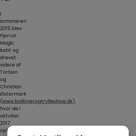
I
sommeren
2015 blev
Pjerrot
Magic
købt og
drevet
videre af
Torben
og
Christian
Østermark
(
www.ballonerogtrylleshow.dk
),
hvor de i
oktober
2017
opkøbte