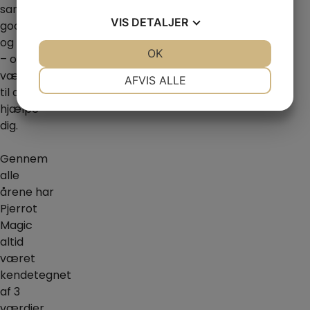
samme
VIS
DETALJER
gode ånd
og humør
JA
NEJ
OK
JA
NEJ
– og altid
NØDVENDIGE
PRÆFERENCER
være klar
AFVIS ALLE
til at
JA
NEJ
JA
NEJ
hjælpe
MARKETING
STATISTIK
dig.
Gennem
alle
årene har
Pjerrot
Magic
altid
været
kendetegnet
af 3
værdier,