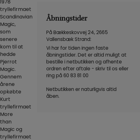
1978
tryllefirmaet
Scandinavian
Åbningstider
Magic,
som
På Bækkeskovvej 24, 2665
senere
Vallensbæk Strand:
kom til at
Vi har for tiden ingen faste
hedde
åbningstider. Det er altid muligt at
Pjerrot
bestille i netbutikken og afhente
ordren efter aftale - skriv til os eller
Magic.
ring på
60 83 81 00
Gennem
årene
Netbutikken er naturligvis altid
opkøbte
åben.
Kurt
tryllefirmaet
More
than
Magic og
tryllefirmaet