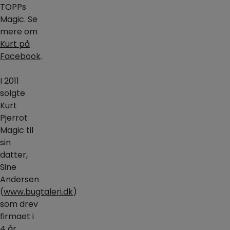
TOPPs
Magic. Se
mere om
Kurt på
Facebook
.
I 2011
solgte
Kurt
Pjerrot
Magic til
sin
datter,
Sine
Andersen
(
www.bugtaleri.dk
)
som drev
firmaet i
4 år.