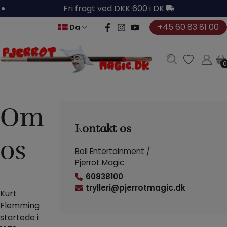
Hop
Fri fragt ved DKK 600 i DK
til
+45 60 83 81 00
Da
indholdet
0
0
Om
Kontakt os
os
Boll Entertainment /
Pjerrot Magic
60838100
trylleri@pjerrotmagic.dk
Kurt
Flemming
startede i