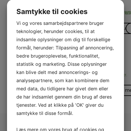
Rasmus
Sara
S
Samtykke til cookies
1.095,00
1.095,
kr.
99
Vi og vores samarbejdspartnere bruger
Læs m
Læ
teknologier, herunder cookies, til at
indsamle oplysninger om dig til forskellige
formål, herunder: Tilpasning af annoncering,
bedre brugeroplevelse, funktionalitet,
BUGTALE
Svend K
statistik og marketing. Disse oplysninger
kan blive delt med annoncerings- og
395,00
kr.
analysepartnere, som kan kombinere dem
med data, du tidligere har givet dem eller
Læs m
de har indsamlet gennem din brug af deres
tjenester. Ved at klikke på 'OK' giver du
samtykke til disse formål.
Udforsk Pjerrot
Læs mere om vores brug af cookies og