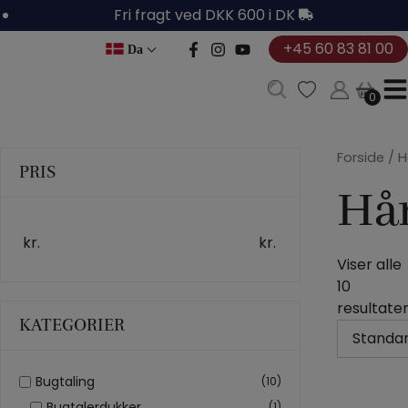
Hop
Fri fragt ved DKK 600 i DK
til
+45 60 83 81 00
Da
indholdet
0
0
Forside
/
H
PRIS
Hå
kr.
kr.
Viser alle
10
resultate
KATEGORIER
Bugtaling
(10)
HÅNDDUK
BUGT
B
Bugtalerdukker
(1)