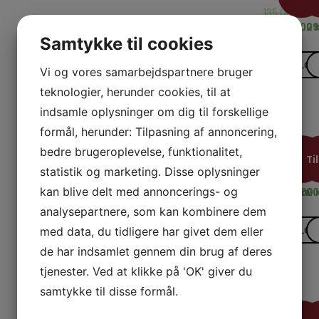
Tilbud
Ti
135,00
95,00
kr.
52
k
95,00
50,00
kr.
29
k
Samtykke til cookies
Læs m
Læ
Vi og vores samarbejdspartnere bruger
teknologier, herunder cookies, til at
indsamle oplysninger om dig til forskellige
formål, herunder: Tilpasning af annoncering,
BØGER
TILBE
K
TIL
Listen 
Loon
M
bedre brugeroplevelse, funktionalitet,
KORT
Tilbud
Ti
statistik og marketing. Disse oplysninger
Tilbud
Ti
299,00
50,00
kr.
30
k
kan blive delt med annoncerings- og
250,00
40,00
kr.
20
analysepartnere, som kan kombinere dem
Læs m
Læ
med data, du tidligere har givet dem eller
de har indsamlet gennem din brug af deres
tjenester. Ved at klikke på 'OK' giver du
samtykke til disse formål.
DVD'ER
TRYLL
K
MED
F
On and 
Pen 
P