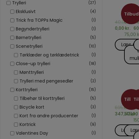
Trylleri
(27)
TILBEHØR
FIGU
BI
TIL
K
1000 ko
260S
A
Eksklusivt
(4)
KORTTRYL
Tilbud
Trick fra TOPPs Magic
(1)
Tilbud
40,00
65,00
kr.
10
k
0,00
–
kr.
60
Begyndertrylleri
(1)
75,00
k
Børnetrylleri
(5)
Læs m
Scenetrylleri
(10)
Tørklæder og tørklædetrick
(1)
mul
Close-up trylleri
(18)
Mønttrylleri
(1)
Trylleri med pengesedler
(2)
BØRNETRY
KORT
K
Korttrylleri
(15)
Amazin
Arou
B
Tilbehør til korttrylleri
(5)
Tilbud
Ti
Tilbud
Ti
Bicycle kort
(3)
695,00
195,00
kr.
95
347,50
145,00
kr.
–
Kort fra andre producenter
(1)
15
Kortrick
(9)
Læs m
Læ
Valentines Day
(1)