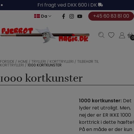
Hop
Fri fragt ved DKK 600 i DK
til
+45 60 83 81 00
Da
indholdet
0
0
FORSIDE
/
HOME
/
TRYLLERI
/
KORTTRYLLERI
/
TILBEHØR TIL
KORTTRYLLERI
/
1000 KORTKUNSTER
1000 kortkunster
1000 kortkunster:
Det
lyder ret utroligt. Men,
nej der er ER IKKE 1000
korttrick i dette hæfte!
På en måde er der kun