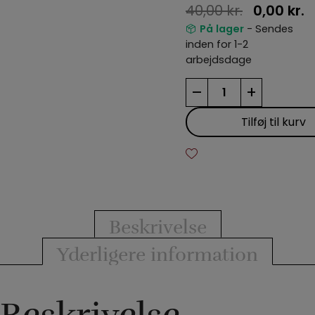
40,00
kr.
0,00
kr.
På lager
- Sendes
inden for 1-2
arbejdsdage
1000
–
+
kortkunster
antal
Tilføj til kurv
Beskrivelse
Yderligere information