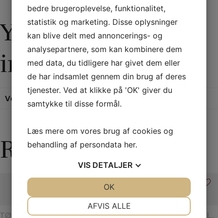
bedre brugeroplevelse, funktionalitet,
statistik og marketing. Disse oplysninger
Yderligere
kan blive delt med annoncerings- og
analysepartnere, som kan kombinere dem
information
med data, du tidligere har givet dem eller
de har indsamlet gennem din brug af deres
tjenester. Ved at klikke på 'OK' giver du
Vægt
0,1 kg
samtykke til disse formål.
Læs mere om vores brug af cookies og
Relaterede varer
behandling af persondata
her
.
VIS
DETALJER
JA
NEJ
OK
JA
NEJ
NØDVENDIGE
PRÆFERENCER
AFVIS ALLE
TØRKLÆDER
REB
REBTRICK
REB
TØRKLÆ