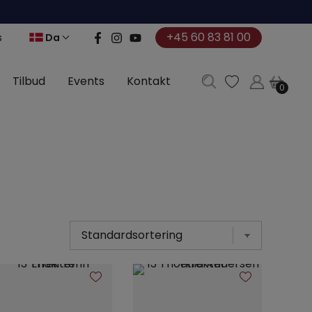
+45 60 83 81 00
Da
s
Tilbud
Events
Kontakt
0
0