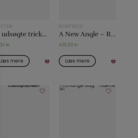
FTER
KORTRICK
25 udsøgte tricks – Danilo
A New Angle – Ryan Plunkett & Michael Feldman
,00
kr.
425,00
kr.
Læs mere
Læs mere