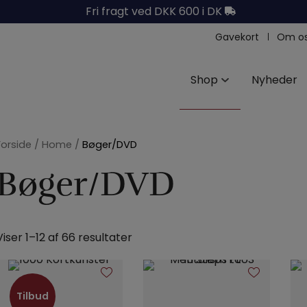
Fri fragt ved DKK 600 i DK
Gavekort
Om o
Shop
Nyheder
Forside
/
Home
/
Bøger/DVD
Bøger/DVD
Viser 1–12 af 66 resultater
Tilbud