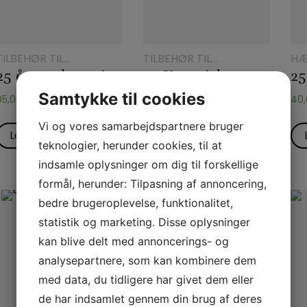
TILBEHØR TIL
TILBEHØR TIL
HÆ
KORTTRYLLERI
KORTTRYLLERI
25 år med magi
25 Korttricks – Darling
Samtykke til cookies
95,00
kr.
45,00
kr.
40
Vi og vores samarbejdspartnere bruger
Læs mere
Læs mere
teknologier, herunder cookies, til at
indsamle oplysninger om dig til forskellige
formål, herunder: Tilpasning af annoncering,
bedre brugeroplevelse, funktionalitet,
statistik og marketing. Disse oplysninger
kan blive delt med annoncerings- og
analysepartnere, som kan kombinere dem
med data, du tidligere har givet dem eller
de har indsamlet gennem din brug af deres