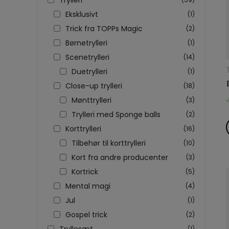
Eksklusivt
(1)
Trick fra TOPPs Magic
(2)
Børnetrylleri
(1)
Scenetrylleri
(14)
Duetrylleri
(1)
Close-up trylleri
(18)
Mønttrylleri
(3)
Trylleri med Sponge balls
(2)
Korttrylleri
(16)
Tilbehør til korttrylleri
(10)
Kort fra andre producenter
(3)
Kortrick
(5)
Mental magi
(4)
Jul
(1)
Gospel trick
(2)
Tryllesæt
(1)