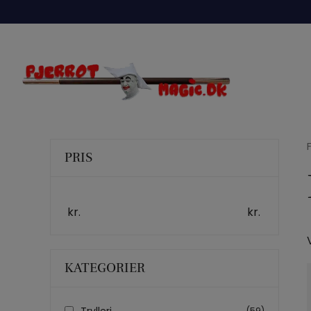
Hop
til
indholdet
PRIS
kr.
kr.
KATEGORIER
Trylleri
(59)