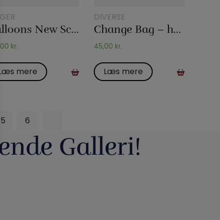
GER
DIVERSE
Balloons New Sculptures
Change Bag – hæfte
,00
kr.
45,00
kr.
Læs mere
Læs mere
5
6
ende Galleri!
g havde vi en meget
Du kan blive tryllekunstner - Lær at
ig udsalgsdag. Og
...
trylle: Du
...
16
0
10
0