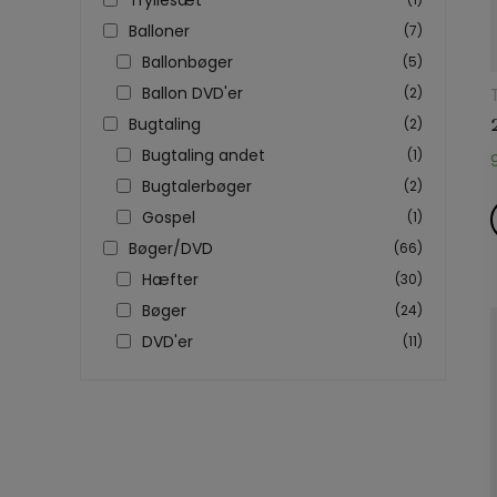
Balloner
(7)
Ballonbøger
(5)
Ballon DVD'er
(2)
Bugtaling
(2)
Bugtaling andet
(1)
Bugtalerbøger
(2)
Gospel
(1)
Bøger/DVD
(66)
Hæfter
(30)
Bøger
(24)
DVD'er
(11)