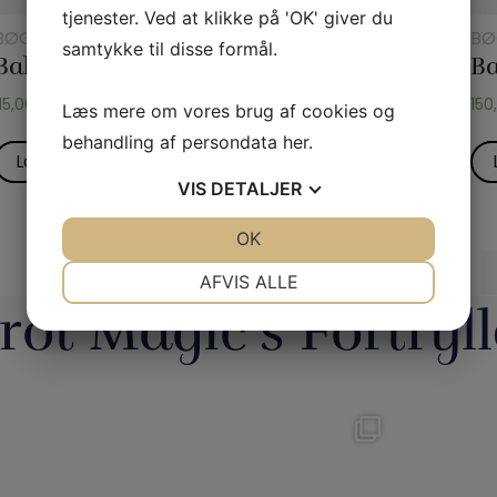
tjenester. Ved at klikke på 'OK' giver du
BØGER
BØGER
BØ
samtykke til disse formål.
Balloon Magic 321 Q
Balloon Magic Advanced 260Q
115,00
kr.
175,00
kr.
150
Læs mere om vores brug af cookies og
behandling af persondata
her
.
Læs mere
Læs mere
VIS
DETALJER
JA
NEJ
OK
JA
NEJ
1
2
3
4
NØDVENDIGE
PRÆFERENCER
AFVIS ALLE
rot Magic’s Fortryll
JA
NEJ
JA
NEJ
MARKETING
STATISTIK
tainment /
Magic Junior Day i lørdags var en
Lørda
.dk støtter
...
dejlig dag.
...
hyggel
0
21
1