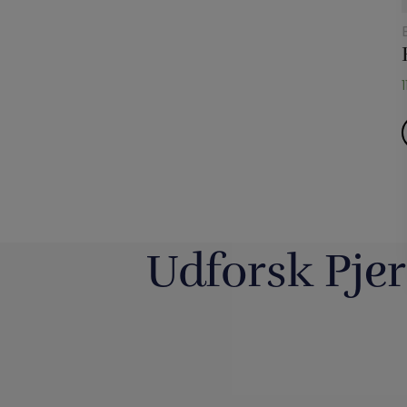
Udforsk Pjer
Så har vi fyldt lageret op igen med
Boll Enter
nye
...
PjerrotMagic
3
0
2