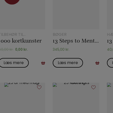
Tilbud
TILBEHØR TIL
BØGER
HÆ
KORTTRYLLERI
1000 kortkunster
13 Steps to Mentalism PLUS
40,00
kr.
0,00
kr.
345,00
kr.
40
Læs mere
Læs mere