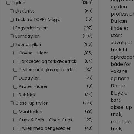
Trylleri
(1356)
og den
Eksklusivt
(69)
profession
Trick fra TOPPs Magic
(16)
Du kan
finde et
Begyndertrylleri
(107)
stort
Børnetrylleri
(397)
udvalg af
Scenetrylleri
(816)
trick til
Klovne - idéer
(185)
optræde
Tørklæder og tørklædetrick
(84)
både for
Trylleri med glas og kander
(37)
voksne
og børn.
Duetrylleri
(23)
Der er
Pirater - idéer
(8)
Bicycle
Rebtrick
(34)
kort,
Close-up trylleri
(773)
close-up
Mønttrylleri
(83)
trick,
Cups & Balls - Chop Cups
(27)
mentale
trick,
Trylleri med pengesedler
(43)