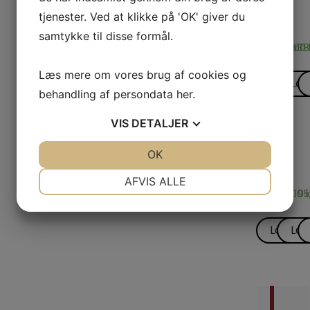
BICYCLE
KORT
T
KORT
O
tjenester. Ved at klikke på 'OK' giver du
ACE – 
Aces
A
T
samtykke til disse formål.
225,00
150,00
kr.
38
Læs mere om vores brug af cookies og
Læs m
Læ
behandling af persondata
her
.
VIS
DETALJER
TRYLLERI
TRYLL
B
JA
NEJ
OK
JA
NEJ
MED
MED
Adair’s
Adai
A
CHIPS
CHIPS
NØDVENDIGE
PRÆFERENCER
AFVIS ALLE
30,00
65,00
kr.
95
k
JA
NEJ
JA
NEJ
MARKETING
STATISTIK
Læs m
Læ
1
2
3
4
5
6
…
11
1