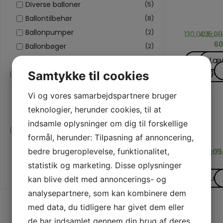
TØRKLÆD
TILBE
BI
Diverse balloner
(5)
OG
TIL
K
90 x 90
A Ne
A
Ballontilbehør
(8)
TØRKLÆD
KORT
Ballonpumper
(2)
130,00
425,0
kr.
10
60
Ballonbøger
(2)
Væl
Læ
Ballon DVD'er
(1)
muligh
Samtykke til cookies
Bugtaling
(5)
Bugtaling andet
(3)
Vi og vores samarbejdspartnere bruger
Bugtalerbøger
(2)
teknologier, herunder cookies, til at
Gospel
(1)
BØRNETRY
KORT
K
indsamle oplysninger om dig til forskellige
FRA
Bøger/DVD
(59)
A Trip 
A.B.
A
ANDR
formål, herunder: Tilpasning af annoncering,
Hæfter
(30)
PROD
bedre brugeroplevelse, funktionalitet,
695,00
335,0
kr.
75
Bøger
(18)
statistik og marketing. Disse oplysninger
DVD'er
(10)
Læs m
Læ
kan blive delt med annoncerings- og
analysepartnere, som kan kombinere dem
med data, du tidligere har givet dem eller
de har indsamlet gennem din brug af deres