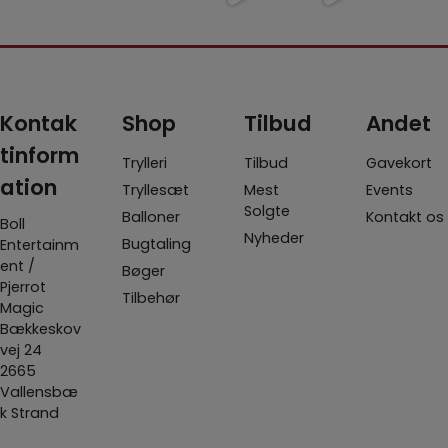
me/1822-
placering
samlet
shoppen
et kig
avengers
- det har
...
mere end
er Fall 2.0
dette
-infi
...
100
...
-
...
3
6
5
12
0
0
0
1
Kontak
Shop
Tilbud
Andet
tinform
Trylleri
Tilbud
Gavekort
ation
Tryllesæt
Mest
Events
Solgte
Balloner
Kontakt os
Boll
Nyheder
Bugtaling
Entertainm
ent /
Bøger
Pjerrot
Tilbehør
Magic
Bækkeskov
vej 24
2665
Vallensbæ
k Strand