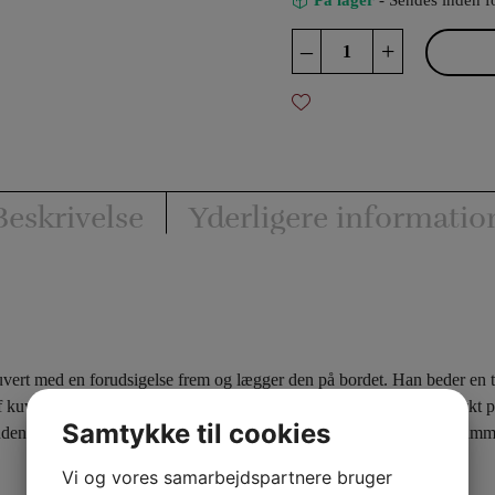
På lager
- Sendes inden f
52
–
+
on
1
Card
Prediction
antal
Beskrivelse
Yderligere informatio
uvert med en forudsigelse frem og lægger den på bordet. Han beder en til
af kuverten og… viser det til alle: men ALLE kortene i bunken er trykt på 
Samtykke til cookies
n anden side er… NETOP det valgte kort. God idé at købe dette kort sa
Vi og vores samarbejdspartnere bruger