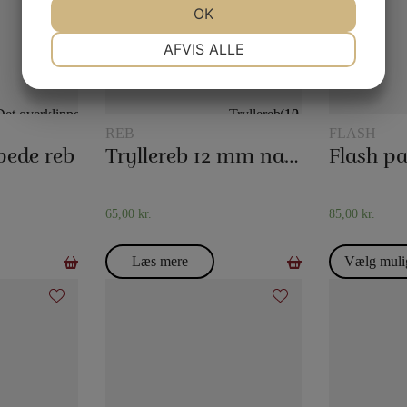
JA
NEJ
OK
JA
NEJ
NØDVENDIGE
PRÆFERENCER
AFVIS ALLE
JA
NEJ
JA
NEJ
MARKETING
STATISTIK
REB
FLASH
pede reb
Tryllereb 12 mm naturfarvet (10 meter)
Flash pa
65,00
kr.
85,00
kr.
Læs mere
Vælg muli