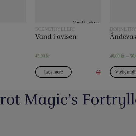
SCENETRYLLERI
BØRNETRY
Vand i avisen
Åndeva
45,00
kr.
40,00
kr.
–
50
Læs mere
Vælg muli
rot Magic’s Fortryll
jerrotMagic.dk støtter
Magic Junior Day i lørdags var en dejlig dag.
Lørdag h
Indsamling
Henrik Specht fortalte om sit trylleliv, som
udsalgsd
har budt på mange spændende oplevelser
spændende 
umulig placering - det
Evolushin: Shin Lim har samlet mere end
En af de nye