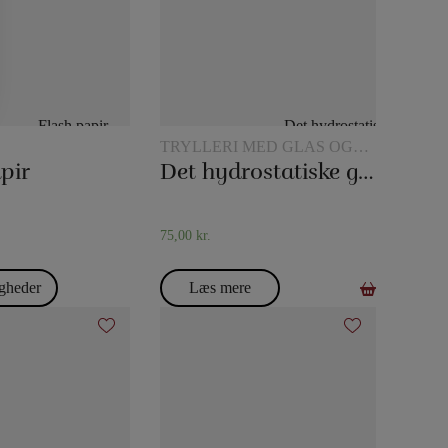
TRYLLERI MED GLAS OG
KANDER
pir
Det hydrostatiske glas
75,00
kr.
gheder
Læs mere