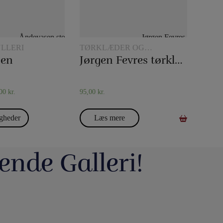
LLERI
TØRKLÆDER OG
TØRKLÆDETRICK
sen
Jørgen Fevres tørklæderutine
,00
kr.
95,00
kr.
gheder
Læs mere
ende Galleri!
avde vi en meget hyggelig
Du kan blive tryllekunstner - Lær at trylle:
ag. Og et særdeles godt og
Du har sikkert set en tryllekunstner optræde
seminar ved Henning Nielsen,
på en skærm eller ude i virkeligheden, og nu
ste ting i web shoppen er Fall
Vil du lave vand til vin, så tag et kig på dette