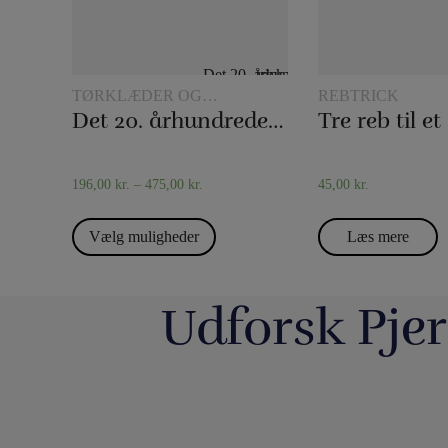
TØRKLÆDER OG
REBTRICK
TØRKLÆDETRICK
Det 20. århundredes tørklædetrick
Tre reb til et
196,00
kr.
–
475,00
kr.
45,00
kr.
Vælg muligheder
Læs mere
Udforsk Pjer
Så har vi fyldt lageret op igen med nye
Boll Entertainment / P
forskellige bugtalerdukker og bugtalerdyr, så
Danmarks 
du kan anskaffe dig den helt rigtige dukke
https://pjerrotmagic.dk/da/home/1822-
Du finder et kort fra 