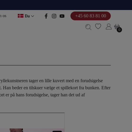
+45 60 83 81 00
 os
Da
0
0
yllekunstneren tager en lille kuvert med en forudsigelse
 Han beder en tilskuer vælge et spillekort fra bunken. Efter
kort er på hans forudsigelse, tager han det ud af