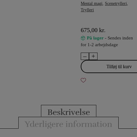
Mental magi
,
Scenetrylleri
,
Trylleri
675,00
kr.
På lager
- Sendes inden
for 1-2 arbejdsdage
–
+
Airplane
Mode
Tilføj til kurv
-
George
Iglesias
&
Twister
Magic
Beskrivelse
antal
Yderligere information