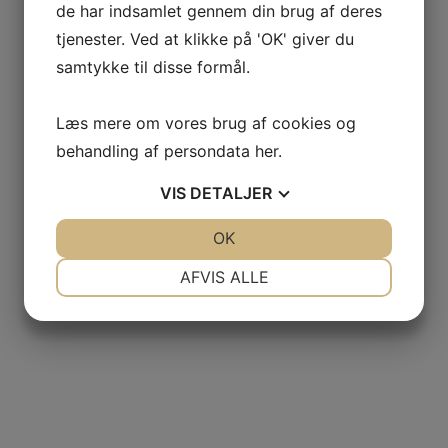
de har indsamlet gennem din brug af deres
tjenester. Ved at klikke på 'OK' giver du
samtykke til disse formål.
Læs mere om vores brug af cookies og
behandling af persondata
her
.
VIS
DETALJER
JA
NEJ
OK
JA
NEJ
NØDVENDIGE
PRÆFERENCER
AFVIS ALLE
JA
NEJ
JA
NEJ
MARKETING
STATISTIK