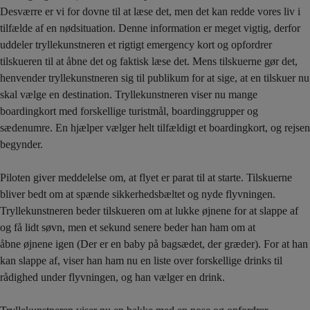
Desværre er vi for dovne til at læse det, men det kan redde vores liv i
tilfælde af en nødsituation. Denne information er meget vigtig, derfor
uddeler tryllekunstneren et rigtigt emergency kort og opfordrer
tilskueren til at åbne det og faktisk læse det. Mens tilskuerne gør det,
henvender tryllekunstneren sig til publikum for at sige, at en tilskuer nu
skal vælge en destination. Tryllekunstneren viser nu mange
boardingkort med forskellige turistmål, boardinggrupper og
sædenumre. En hjælper vælger helt tilfældigt et boardingkort, og rejsen
begynder.
Piloten giver meddelelse om, at flyet er parat til at starte. Tilskuerne
bliver bedt om at spænde sikkerhedsbæltet og nyde flyvningen.
Tryllekunstneren beder tilskueren om at lukke øjnene for at slappe af
og få lidt søvn, men et sekund senere beder han ham om at
åbne øjnene igen (Der er en baby på bagsædet, der græder). For at han
kan slappe af, viser han ham nu en liste over forskellige drinks til
rådighed under flyvningen, og han vælger en drink.