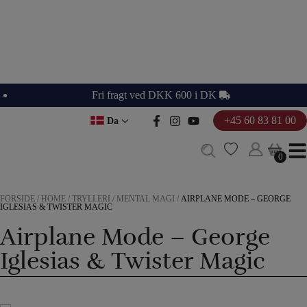
Hop
til
indholdet
Fri fragt ved DKK 600 i DK
+45 60 83 81 00
Da
0
0
FORSIDE
/
HOME
/
TRYLLERI
/
MENTAL MAGI
/
AIRPLANE MODE – GEORGE
IGLESIAS & TWISTER MAGIC
Airplane Mode – George
Iglesias & Twister Magic