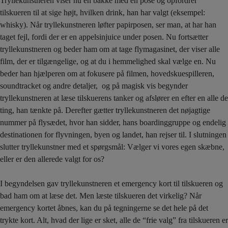
Tryllekunstneren viser nu en bakke med en pose og opfordrer
tilskueren til at sige højt, hvilken drink, han har valgt (eksempel:
whisky). Når tryllekunstneren løfter papirposen, ser man, at har han
taget fejl, fordi der er en appelsinjuice under posen. Nu fortsætter
tryllekunstneren og beder ham om at tage flymagasinet, der viser alle
film, der er tilgængelige, og at du i hemmelighed skal vælge en. Nu
beder han hjælperen om at fokusere på filmen, hovedskuespilleren,
soundtracket og andre detaljer, og på magisk vis begynder
tryllekunstneren at læse tilskuerens tanker og afslører en efter en alle de
ting, han tænkte på. Derefter gætter tryllekunstneren det nøjagtige
nummer på flysædet, hvor han sidder, hans boardinggruppe og endelig
destinationen for flyvningen, byen og landet, han rejser til. I slutningen
slutter tryllekunstner med et spørgsmål: Vælger vi vores egen skæbne,
eller er den allerede valgt for os?
I begyndelsen gav tryllekunstneren et emergency kort til tilskueren og
bad ham om at læse det. Men læste tilskueren det virkelig? Når
emergency kortet åbnes, kan du på tegningerne se det hele på det
trykte kort. Alt, hvad der lige er sket, alle de “frie valg” fra tilskueren er