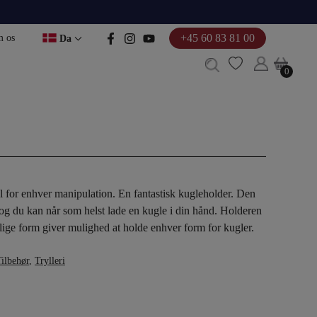
+45 60 83 81 00
 os
Da
0
0
l for enhver manipulation. En fantastisk kugleholder. Den
 og du kan når som helst lade en kugle i din hånd. Holderen
rlige form giver mulighed at holde enhver form for kugler.
ilbehør
,
Trylleri