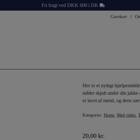
Fri fragt ved DKK 600 i DK
Gavekort
Om
Her er et nyttigt hjælpemidde
sidder skjult under din jakke
er lavet af metal, og dens sæ
Kategorier:
Home
,
Med video
,
T
20,00
kr.