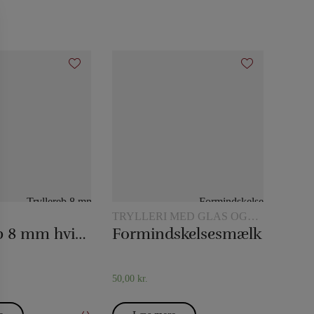
TRYLLERI MED GLAS OG
KANDER
Tryllereb 8 mm hvid (10 meter)
Formindskelsesmælk
50,00
kr.