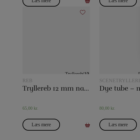
Læs mere
Læs mere
REB
SCENETRYLLERI
Tryllereb 12 mm naturfarvet (10 meter)
65,00
kr.
80,00
kr.
Læs mere
Læs mere