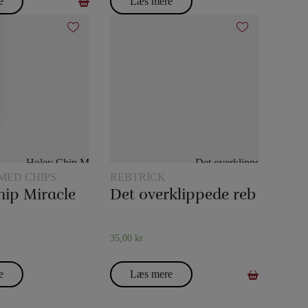
e
Læs mere
MED CHIPS
REBTRICK
hip Miracle
Det overklippede reb
35,00
kr.
e
Læs mere