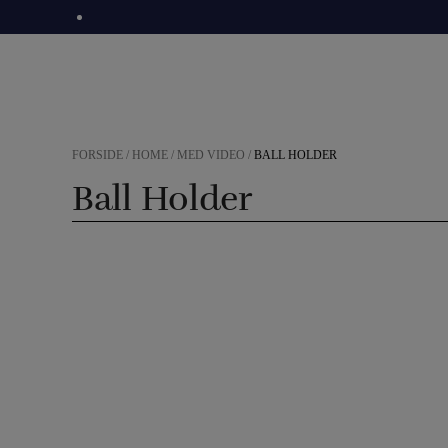
Hop
til
indholdet
FORSIDE
/
HOME
/
MED VIDEO
/
BALL HOLDER
Ball Holder