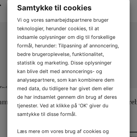
r
Samtykke til cookies
Vi og vores samarbejdspartnere bruger
teknologier, herunder cookies, til at
indsamle oplysninger om dig til forskellige
formål, herunder: Tilpasning af annoncering,
bedre brugeroplevelse, funktionalitet,
statistik og marketing. Disse oplysninger
kan blive delt med annoncerings- og
analysepartnere, som kan kombinere dem
med data, du tidligere har givet dem eller
TØRKLÆDER OG
REB
de har indsamlet gennem din brug af deres
TØRKLÆDETRICK
Tryllereb 8 mm naturfarvet (10 meter)
20 x 20 Silketørklæder
tjenester. Ved at klikke på 'OK' giver du
samtykke til disse formål.
25,00
kr.
55,00
kr.
Læs mere om vores brug af cookies og