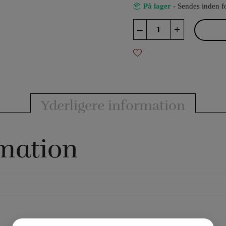
På lager
- Sendes inden f
Ball
–
+
Holder
antal
Yderligere information
rmation