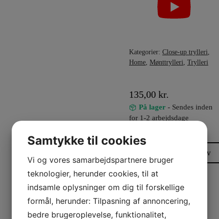
Kategorier:
Close-up trylleri
,
Home
,
Mønttrylleri
,
Trylleri
135,00
kr.
På lager
- Sendes inden
for 1-2 arbejdsdage
–
+
Bended
Samtykke til cookies
Coin
Tilføj til kurv
Vi og vores samarbejdspartnere bruger
Half
Dollar
teknologier, herunder cookies, til at
-
indsamle oplysninger om dig til forskellige
Tango
formål, herunder: Tilpasning af annoncering,
antal
bedre brugeroplevelse, funktionalitet,