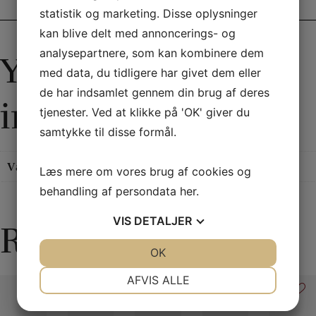
Yderligere information
statistik og marketing. Disse oplysninger
kan blive delt med annoncerings- og
analysepartnere, som kan kombinere dem
Yderligere
med data, du tidligere har givet dem eller
de har indsamlet gennem din brug af deres
information
tjenester. Ved at klikke på 'OK' giver du
samtykke til disse formål.
Vægt
0,11 kg
Læs mere om vores brug af cookies og
behandling af persondata
her
.
VIS
DETALJER
Relaterede varer
JA
NEJ
OK
JA
NEJ
NØDVENDIGE
PRÆFERENCER
AFVIS ALLE
JA
NEJ
JA
NEJ