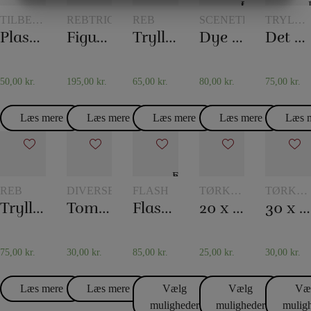
MARKETING
STATISTIK
TILBEHØR
REBTRICK
REB
SCENETRYLLERI
TRYLLE
TIL
MED
Plastlommer 10 stk
Figurrebet
Tryllereb 12 mm naturfarvet (10 meter)
Dye tube – med to tørklæder
Det hydrostatiske glas
KORTTRYLLERI
GLAS
OG
KANDE
50,00
kr.
195,00
kr.
65,00
kr.
80,00
kr.
75,00
kr.
Læs mere
Læs mere
Læs mere
Læs mere
Læs 
REB
DIVERSE
FLASH
TØRKLÆDER
TØRKL
OG
OG
Tryllereb 12 mm hvid (10 meter)
Tommelfinger – Topp
Flash papir
20 x 20 Silketørklæder
30 x 30 Silketørklæder
TØRKLÆDETRICK
TØRKLÆ
75,00
kr.
30,00
kr.
85,00
kr.
25,00
kr.
30,00
kr.
Læs mere
Læs mere
Vælg
Vælg
Væ
muligheder
muligheder
mulig