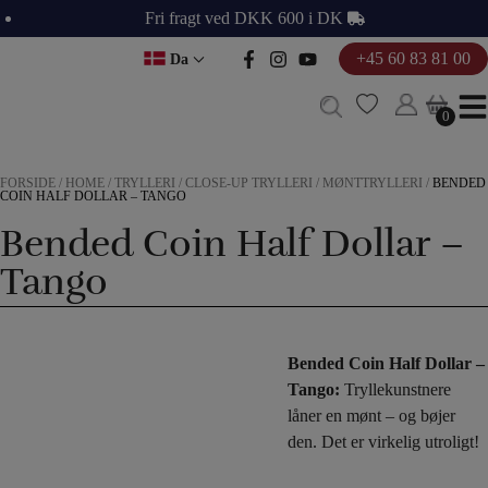
Hop
Fri fragt ved DKK 600 i DK
til
+45 60 83 81 00
Da
indholdet
0
0
FORSIDE
/
HOME
/
TRYLLERI
/
CLOSE-UP TRYLLERI
/
MØNTTRYLLERI
/
BENDED
COIN HALF DOLLAR – TANGO
Bended Coin Half Dollar –
Tango
Bended Coin Half Dollar –
Tango:
Tryllekunstnere
låner en mønt – og bøjer
den. Det er virkelig utroligt!