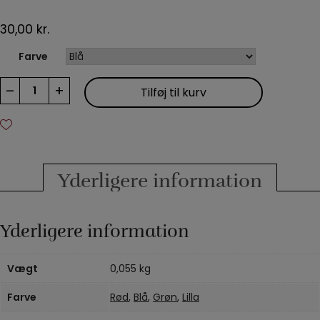
30,00
kr.
Farve
Bicycle
–
+
Tilføj til kurv
kort
-
mini
antal
Yderligere information
Yderligere information
Vægt
0,055 kg
Farve
Rød
,
Blå
,
Grøn
,
Lilla