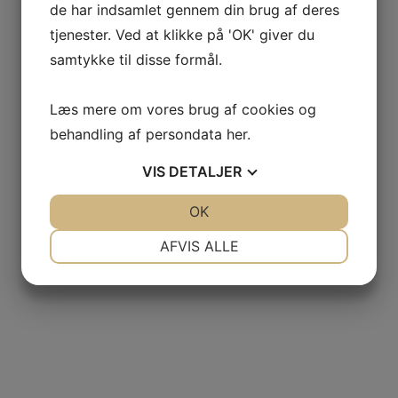
de har indsamlet gennem din brug af deres
tjenester. Ved at klikke på 'OK' giver du
samtykke til disse formål.
Læs mere om vores brug af cookies og
behandling af persondata
her
.
VIS
DETALJER
JA
NEJ
OK
JA
NEJ
NØDVENDIGE
PRÆFERENCER
AFVIS ALLE
JA
NEJ
JA
NEJ
MARKETING
STATISTIK