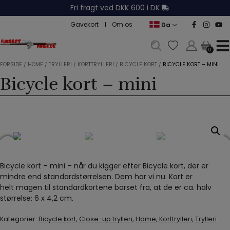
Hop
Fri fragt ved DKK 600 i DK
til
Gavekort
Om os
Da
indholdet
0
0
FORSIDE
/
HOME
/
TRYLLERI
/
KORTTRYLLERI
/
BICYCLE KORT
/
BICYCLE KORT – MINI
Bicycle kort – mini
Bicycle kort – mini – når du kigger efter Bicycle kort, der er
mindre end standardstørrelsen. Dem har vi nu. Kort er
helt magen til standardkortene borset fra, at de er ca. halv
størrelse: 6 x 4,2 cm.
Kategorier:
Bicycle kort
,
Close-up trylleri
,
Home
,
Korttrylleri
,
Trylleri