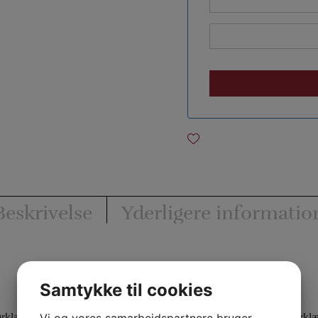
Beskrivelse
Yderligere informatio
Samtykke til cookies
Vi og vores samarbejdspartnere bruger
ørklæder (45×45 cm) i en elegant bevægelse forvandles til ét stort tørkl