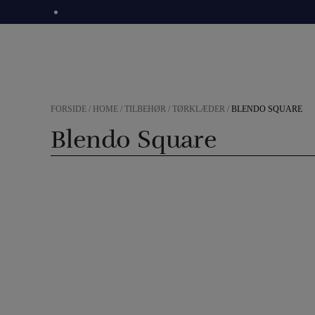
Hop
til
indholdet
FORSIDE
/
HOME
/
TILBEHØR
/
TØRKLÆDER
/
BLENDO SQUARE
Blendo Square