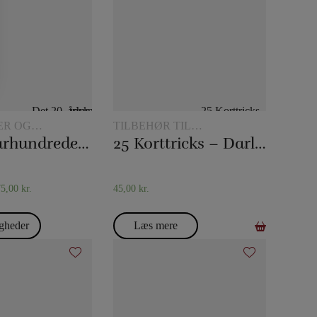
ER OG
TILBEHØR TIL
ETRICK
KORTTRYLLERI
Det 20. århundredes tørklædetrick
25 Korttricks – Darling
75,00
kr.
45,00
kr.
gheder
Læs mere