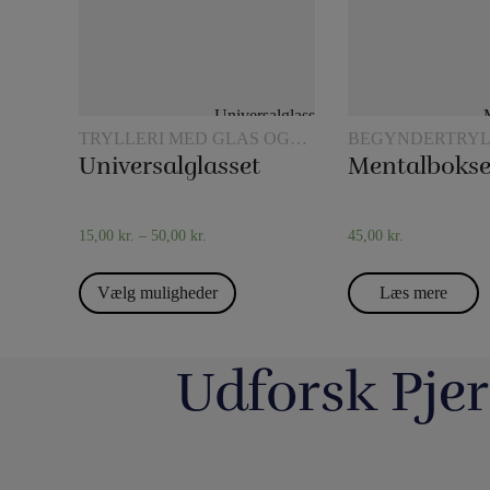
TRYLLERI MED GLAS OG
BEGYNDERTRYL
KANDER
Universalglasset
Mentalboks
15,00
kr.
–
50,00
kr.
45,00
kr.
Vælg muligheder
Læs mere
Udforsk Pjer
Så har vi fyldt lageret op igen med nye
Boll Entertainment / P