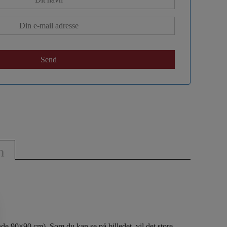
n
æde 90×90 cm). Som du kan se på billedet, vil det store