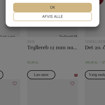
Tilbud
JA
NEJ
OK
JA
NEJ
NØDVENDIGE
PRÆFERENCER
AFVIS ALLE
JA
NEJ
JA
NEJ
MARKETING
STATISTIK
REB
TØRKLÆD
TØRKLÆD
Tryllereb 12 mm naturfarvet (10 meter)
65,00
kr.
196,00
kr.
–
4
Læs mere
Vælg muli