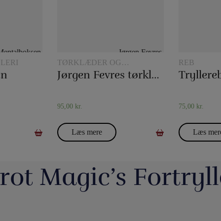
LERI
TØRKLÆDER OG
REB
TØRKLÆDETRICK
en
Jørgen Fevres tørklæderutine
95,00
kr.
75,00
kr.
Læs mere
Læs mer
rot Magic’s Fortryll
jerrotMagic.dk støtter
Magic Junior Day i lørdags var en dejlig dag.
Lørdag h