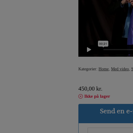
Kategorier:
Home
,
Med video
,
S
450,00
kr.
Ikke på lager
Send en e-m