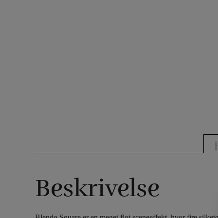
Beskrivelse
Blendo Square er en meget flot sceneeffekt, hvor fire silket