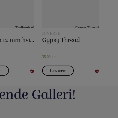
DIVERSE
Tryllereb 12 mm hvid (10 meter)
Gypsy Thread
35,00
kr.
e
Læs mere
ende Galleri!
avde vi en meget hyggelig
Du kan blive tryllekunstner - Lær at trylle: