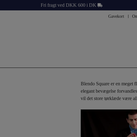
Fri fragt ved DKK 600 i DK
Gavekort
Om
Blendo Square er en meget flo
elegant bevægelse forvandles 
vil det store tørklæde være 