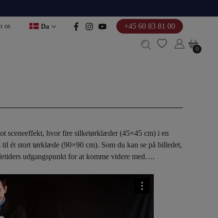
+45 60 83 81 00
 os
Da
0
0
t sceneeffekt, hvor fire silketørklæder (45×45 cm) i en
til ét stort tørklæde (90×90 cm). Som du kan se på billedet,
alletiders udgangspunkt for at komme videre med….