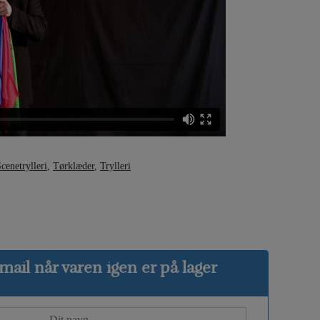
cenetrylleri
,
Tørklæder
,
Trylleri
ail når varen igen er på lager