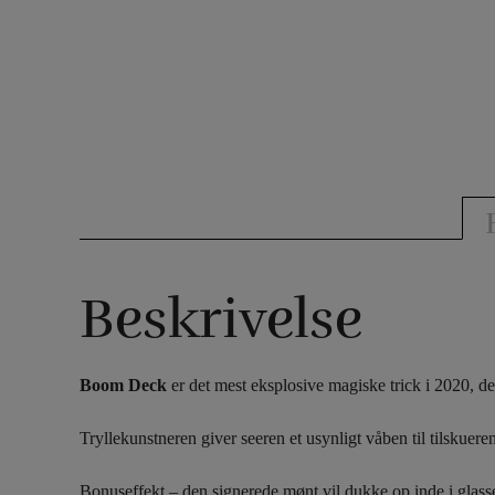
Beskrivelse
Boom Deck
er det mest eksplosive magiske trick i 2020, der
Tryllekunstneren giver seeren et usynligt våben til tilskueren
Bonuseffekt – den signerede mønt vil dukke op inde i glasse