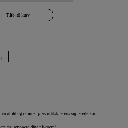
Tilføj til kurv
n
nen af ​​ild og rammer præcis tilskuerens signerede kort.
ere og imponere dine tilskuere!