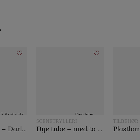
r
SCENETRYLLERI
TILBEHØR 
KORTTRYL
25 Korttricks – Darling
Dye tube – med to tørklæder
Plastlom