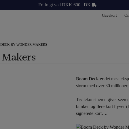
Fri fragt ved DKK 600 i DK
Gavekort
Om
 DECK BY WONDER MAKERS
 Makers
Boom Deck
er det mest ekspl
storm med over 30 millioner v
Tryllekunstneren giver seeren 
bunken og flere kort flyver i 
signerede kort…..