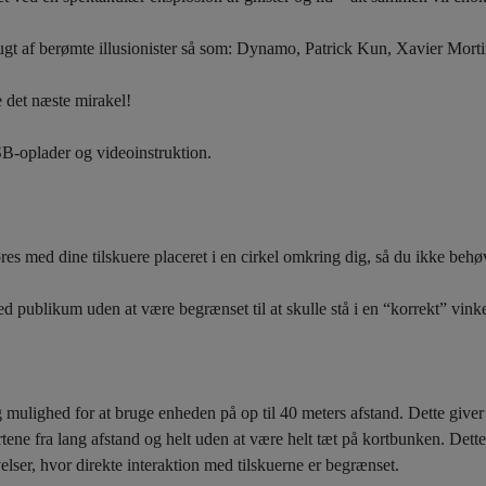
brugt af berømte illusionister så som: Dynamo, Patrick Kun, Xavier Mort
e det næste mirakel!
SB-oplader og videoinstruktion.
øres med dine tilskuere placeret
i en cirkel omkring dig, så du ikke beh
d publikum uden at være begrænset til at skulle stå i en “korrekt” vinke
g mulighed for at bruge enheden på op til 40 meters afstand.
Dette giver
ene fra lang afstand og helt uden at være helt tæt på kortbunken.
Dette
velser, hvor direkte interaktion med tilskuerne er begrænset.