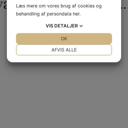
re interesseret i...
Læs mere om vores brug af cookies og
behandling af persondata
her
.
VIS
DETALJER
JA
NEJ
OK
JA
NEJ
NØDVENDIGE
PRÆFERENCER
AFVIS ALLE
JA
NEJ
JA
NEJ
MARKETING
STATISTIK