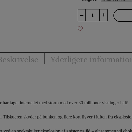
Boom
–
+
Deck
by
Wonder
Makers
antal
Beskrivelse
Yderligere informatio
 har taget internettet med storm med over 30 millioner visninger i alt!
.
Tilskueren
skyder på bunken og flere kort flyver i luften fra eksplosio
t ved en spektakulær eksplosion af gnister og ild – alt sammen vil chok