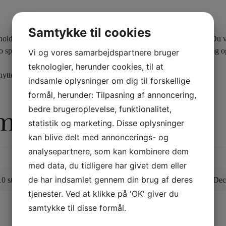
Samtykke til cookies
der detaljerede instruktioner og metoder for brugen af enheden.
Du v
 spektakulære kort- og møntrutiner for at du kan komme godt i gang og in
Vi og vores samarbejdspartnere bruger
teknologier, herunder cookies, til at
ytter Flash Vat.
indsamle oplysninger om dig til forskellige
formål, herunder: Tilpasning af annoncering,
bedre brugeroplevelse, funktionalitet,
rmation
statistik og marketing. Disse oplysninger
kan blive delt med annoncerings- og
analysepartnere, som kan kombinere dem
med data, du tidligere har givet dem eller
de har indsamlet gennem din brug af deres
stk. blå bagside, Boom Deck Refill – 10 stk. rød bagside, Boom Deck
tjenester. Ved at klikke på 'OK' giver du
samtykke til disse formål.