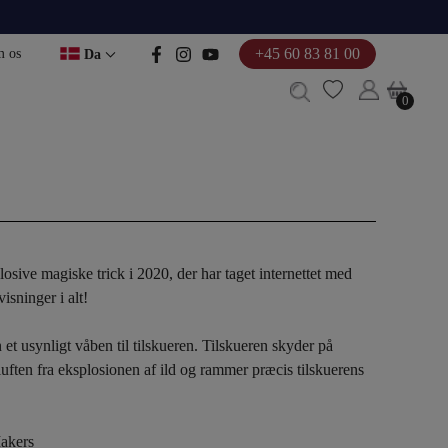
+45 60 83 81 00
 os
Da
0
0
osive magiske trick i 2020, der har taget internettet med
isninger i alt!
et usynligt våben til tilskueren.
Tilskueren
skyder på
luften fra eksplosionen af ​​ild og rammer præcis tilskuerens