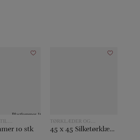
TIL
TØRKLÆDER OG
LERI
TØRKLÆDETRICK
mer 10 stk
45 x 45 Silketørklæder