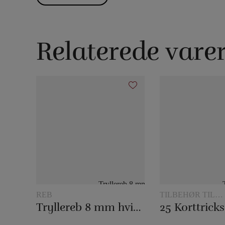
Relaterede vare
REB
TILBEHØR TIL
KORTTRYLLERI
Tryllereb 8 mm hvid (10 meter)