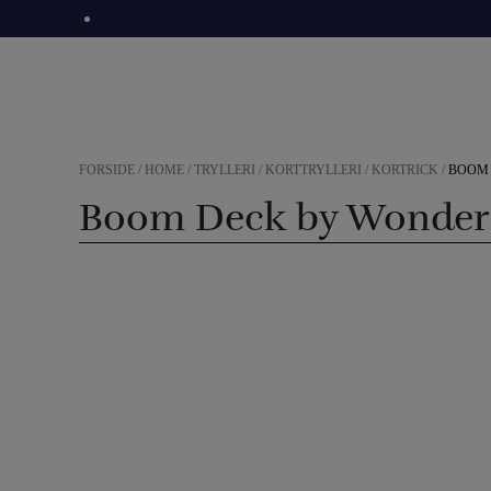
Hop
til
indholdet
FORSIDE
/
HOME
/
TRYLLERI
/
KORTTRYLLERI
/
KORTRICK
/
BOOM
Boom Deck by Wonder