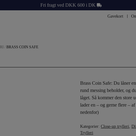
Fri fragt ved DKK 600 i DK
Gavekort
Om
RI
/
BRASS COIN SAFE
Brass Coin Safe: Du låner en 
rund messing beholder, og du
låget. Så kommer den store 
lader en – og gerne flere – a
nedenfor)
Kategorier:
Close-up trylleri
,
Di
Trylleri