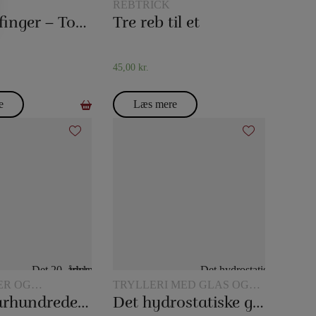
REBTRICK
Tommelfinger – Topp
Tre reb til et
45,00
kr.
e
Læs mere
ER OG
TRYLLERI MED GLAS OG
ETRICK
KANDER
Det 20. århundredes tørklædetrick
Det hydrostatiske glas