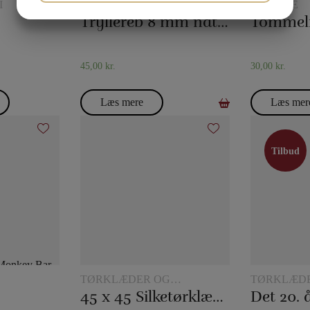
I
REB
DIVERSE
JA
NEJ
JA
NEJ
Tryllereb 8 mm naturfarvet (10 meter)
MARKETING
STATISTIK
45,00
kr.
30,00
kr.
Læs mere
Læs mer
Tilbud
Tilbud
TØRKLÆDER OG
TØRKLÆD
TØRKLÆDETRICK
TØRKLÆD
45 x 45 Silketørklæder