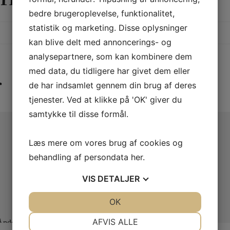
bedre brugeroplevelse, funktionalitet,
statistik og marketing. Disse oplysninger
kan blive delt med annoncerings- og
analysepartnere, som kan kombinere dem
med data, du tidligere har givet dem eller
r
de har indsamlet gennem din brug af deres
tjenester. Ved at klikke på 'OK' giver du
samtykke til disse formål.
Læs mere om vores brug af cookies og
behandling af persondata
her
.
VIS
DETALJER
JA
NEJ
OK
JA
NEJ
NØDVENDIGE
PRÆFERENCER
AFVIS ALLE