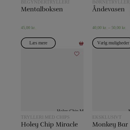
BEGYNDERTRYLLERI
BØRNETRYLLER
Mentalboksen
Åndevasen
45,00
kr.
40,00
kr.
–
50,00
kr.
Læs mere
Vælg muligheder
TRYLLERI MED CHIPS
EKSKLUSIVT
Holey Chip Miracle
Monkey Bar