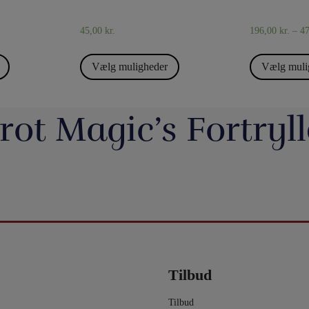
45,00
kr.
196,00
kr.
–
4
Vælg muligheder
Vælg muli
rot Magic’s Fortryll
jerrotMagic.dk støtter
Magic Junior Day i lørdags var en dejlig dag.
Lørdag h
Indsamling
Henrik Specht fortalte om sit trylleliv, som
udsalgsd
har budt på mange spændende oplevelser
spændende 
umulig placering - det
Evolushin: Shin Lim har samlet mere end
En af de nye
 i nyhederne. Andre
med konkurrencer, shows og møder med
CheffMagic. T
ere - eller mere måske
100 tryllenumre i dette flotte begyndersæt.
i stilhed.
interessante mennesker. Desuden var der
t!! Danny Weiser har
Og der er fine videoer, som viser, hvordan
https://pjer
kameraer vender sig
workshops, hvor juniorer både lærte mange
de trick, Manifest, og
man laver dissse mange trick. Der er trylleri
20-bana
n. Millioner af børn
nye trick, greb mm - og ikke mindst hørte en
gerer med spillekort.
til mange timer.
#t
r og katastrofer, som
masse om, hvordan man optræder med
ngerer lige så godt live
5
0
ler om.
trylleri. Og som en afslutning på dagen et
lle shows!.
er - De mister deres
kort trylleshow, hvor flere af deltagerne fik
Tilbud
0
g barndom.
vist noget af det, de har lært. Tak til alle
hjælp, de har brug for
deltagere - og tak til Henrik, Anders, Sune,
mange dør.
Nicolaj og Simon for jeres hjælp med
Tilbud
børn i glemte kriser i
undervisningen.