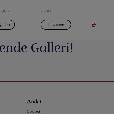
75,00
kr.
75,00
kr.
gheder
Læs mere
ende Galleri!
avde vi en meget hyggelig
Du kan blive tryllekunstner - Lær at trylle:
ag. Og et særdeles godt og
Du har sikkert set en tryllekunstner optræde
seminar ved Henning Nielsen,
på en skærm eller ude i virkeligheden, og nu
ste ting i web shoppen er Fall
Vil du lave vand til vin, så tag et kig på dette
ak til jer, der kom og var med.
har du fået lyst til at lære et par tricks, så du
2.0 - se
imponerende trick: Infinity Wine:
kan imponere dine venner og din familie.
16
0
rotmagic.dk/da/home/1752-fall-
https://pjerrotmagic.dk/da/home/1705-
chek-and-philip-ryan.html
infinity-wine-peter-kamp.html
I dette hæfte kan du først læse om de 10
rylleri #pjerrotmagic
9
2
tryllebud. Og så er der 12 tricks, som du kan
12
1
lave med ting, du allerede har: spillekort,
lommeregner på telefonen, mønter, kuglepen,
Andet
papir mm. Nogle er meget lette og andre er
lidt sværere. Når du har øvet dig godt, kan
du vise dem for din familie eller dine venner
Gavekort
- enten i virkeligheden eller online.