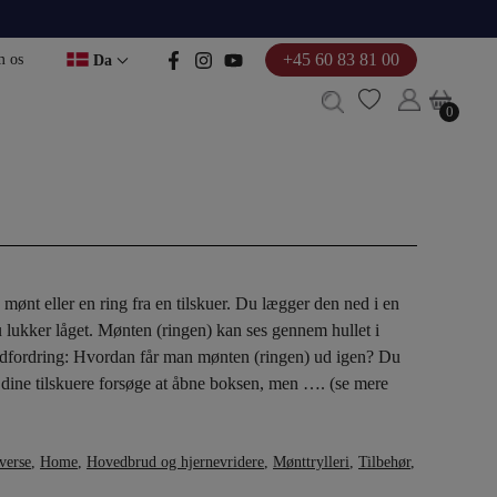
+45 60 83 81 00
 os
Da
0
0
mønt eller en ring fra en tilskuer. Du lægger den ned i en
 lukker låget. Mønten (ringen) kan ses gennem hullet i
udfordring: Hvordan får man mønten (ringen) ud igen? Du
f dine tilskuere forsøge at åbne boksen, men …. (se mere
verse
,
Home
,
Hovedbrud og hjernevridere
,
Mønttrylleri
,
Tilbehør
,