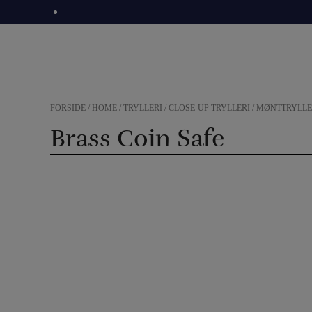
Hop
til
indholdet
FORSIDE
/
HOME
/
TRYLLERI
/
CLOSE-UP TRYLLERI
/
MØNTTRYLLE
Brass Coin Safe