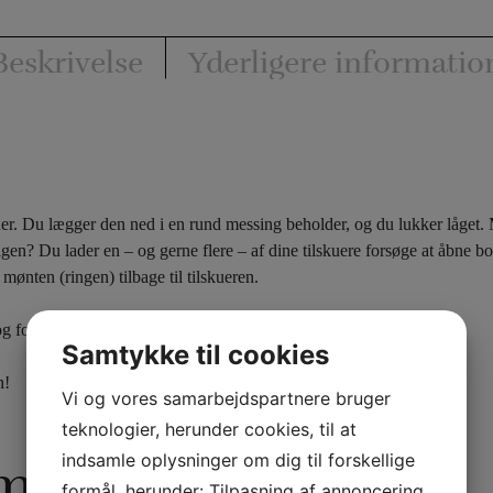
Beskrivelse
Yderligere informatio
kuer. Du lægger den ned i en rund messing beholder, og du lukker låget
en? Du lader en – og gerne flere – af dine tilskuere forsøge at åbne b
nten (ringen) tilbage til tilskueren.
 forslag til rutiner til, hvordan du bruger denne geniale boks.
Samtykke til cookies
n!
Vi og vores samarbejdspartnere bruger
teknologier, herunder cookies, til at
indsamle oplysninger om dig til forskellige
rmation
formål, herunder: Tilpasning af annoncering,