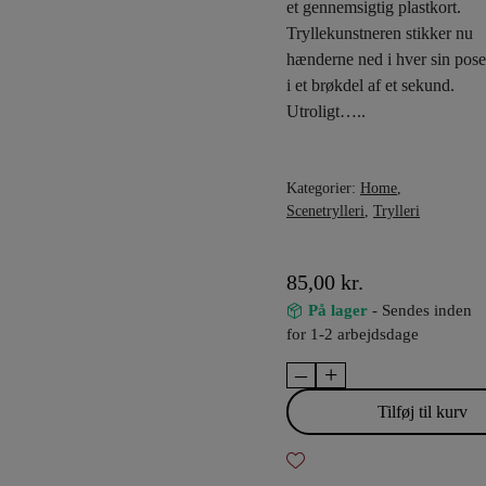
et gennemsigtig plastkort.
Tryllekunstneren stikker nu
hænderne ned i hver sin pose
i et brøkdel af et sekund.
Utroligt…..
Kategorier:
Home
,
Scenetrylleri
,
Trylleri
85,00
kr.
På lager
- Sendes inden
for 1-2 arbejdsdage
–
+
Clear
Transposition
Tilføj til kurv
antal