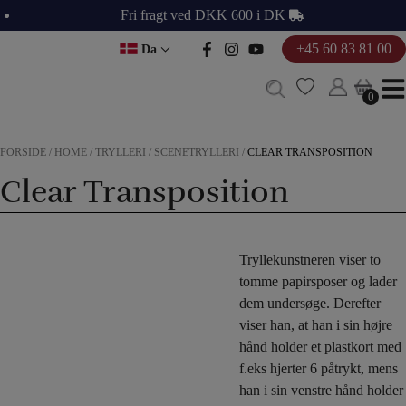
Hop
Fri fragt ved DKK 600 i DK
til
+45 60 83 81 00
Da
indholdet
0
0
FORSIDE
/
HOME
/
TRYLLERI
/
SCENETRYLLERI
/
CLEAR TRANSPOSITION
Clear Transposition
Tryllekunstneren viser to
tomme papirsposer og lader
dem undersøge. Derefter
viser han, at han i sin højre
hånd holder et plastkort med
f.eks hjerter 6 påtrykt, mens
han i sin venstre hånd holder