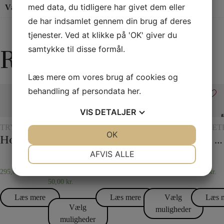
med data, du tidligere har givet dem eller
Vægt
0,1 kg
de har indsamlet gennem din brug af deres
tjenester. Ved at klikke på 'OK' giver du
samtykke til disse formål.
Relaterede varer
Læs mere om vores brug af cookies og
behandling af persondata
her
.
VIS
DETALJER
TRYLLERI
BØRNETRYLLERI
REBTRICK
EKSKLUSIVT
SCENET
JA
NEJ
OK
JA
NEJ
MED
Holey Chip Miracle
Åndevasen
Figurrebet
Monkey Bar
Dye tube – med to tørklæder
CHIPS
NØDVENDIGE
PRÆFERENCER
AFVIS ALLE
JA
NEJ
JA
NEJ
295,00
kr.
40,00
kr.
–
195,00
kr.
395,00
kr.
80,00
kr.
50,00
kr.
MARKETING
STATISTIK
Læs mere
Læs mere
Vælg
Læs 
Vælg
muligheder
muligheder