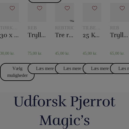
TØRKLÆDER
REB
REBTRICK
TILBEHØR
REB
OG
TIL
30 x 30 Silketørklæder
Tryllereb 12 mm hvid (10 meter)
Tre reb til et
25 Korttricks – Darling
Tryllereb 12 mm naturfarvet (10 meter)
TØRKLÆDETRICK
KORTTRYLLERI
30,00
kr.
75,00
kr.
45,00
kr.
45,00
kr.
65,00
kr.
Vælg
Læs mere
Læs mere
Læs mere
Læs 
muligheder
Udforsk Pjerrot
Magic’s