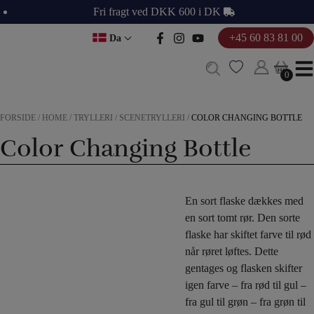
Hop
Fri fragt ved DKK 600 i DK
til
+45 60 83 81 00
Da
indholdet
0
0
FORSIDE
/
HOME
/
TRYLLERI
/
SCENETRYLLERI
/
COLOR CHANGING BOTTLE
Color Changing Bottle
En sort flaske dækkes med
en sort tomt rør. Den sorte
flaske har skiftet farve til rød
når røret løftes. Dette
gentages og flasken skifter
igen farve – fra rød til gul –
fra gul til grøn – fra grøn til