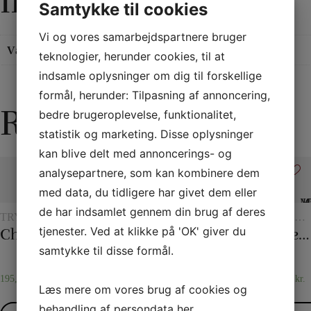
information
Samtykke til cookies
Vi og vores samarbejdspartnere bruger
Vægt
0,5 kg
teknologier, herunder cookies, til at
indsamle oplysninger om dig til forskellige
formål, herunder: Tilpasning af annoncering,
Relaterede varer
bedre brugeroplevelse, funktionalitet,
statistik og marketing. Disse oplysninger
kan blive delt med annoncerings- og
analysepartnere, som kan kombinere dem
med data, du tidligere har givet dem eller
Tilbud
Tilbud
de har indsamlet gennem din brug af deres
TRYLLERI
REB
TØRKLÆDER
FLASH
TRYLLE
MED
OG
MED
tjenester. Ved at klikke på 'OK' giver du
Checker chip
Tryllereb 8 mm hvid (10 meter)
Det 20. århundredes tørklædetrick
Flash papir
Holey Chip Miracle
CHIPS
TØRKLÆDETRICK
CHIPS
samtykke til disse formål.
195,00
kr.
55,00
kr.
196,00
kr.
85,00
kr.
295,00
kr.
Læs mere om vores brug af cookies og
–
475,00
kr.
behandling af persondata
her
.