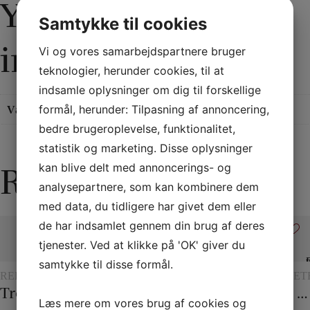
Yderligere
Samtykke til cookies
information
Vi og vores samarbejdspartnere bruger
teknologier, herunder cookies, til at
indsamle oplysninger om dig til forskellige
formål, herunder: Tilpasning af annoncering,
Vægt
0,1 kg
bedre brugeroplevelse, funktionalitet,
statistik og marketing. Disse oplysninger
kan blive delt med annoncerings- og
Relaterede varer
analysepartnere, som kan kombinere dem
med data, du tidligere har givet dem eller
de har indsamlet gennem din brug af deres
tjenester. Ved at klikke på 'OK' giver du
samtykke til disse formål.
REBTRICK
REBTRICK
TRYLLERI
REBTRICK
SCENET
MED
Tre reb til et
Figurrebet
Formindskelsesmælk
Det overklippede reb
Dye tube – med to tørklæder
GLAS
Læs mere om vores brug af cookies og
OG