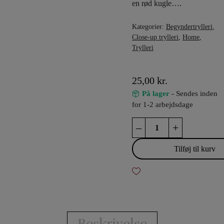
en rød kugle….
Kategorier:
Begyndertrylleri
,
Close-up trylleri
,
Home
,
Trylleri
25,00
kr.
På lager
- Sendes inden
for 1-2 arbejdsdage
Fantomkuglerne
–
+
antal
Tilføj til kurv
Beskrivelse