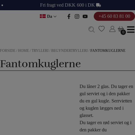
Hop
Fri fragt ved DKK 600 i DK
til
+45 60 83 81 00
Da
indholdet
0
0
FORSIDE
/
HOME
/
TRYLLERI
/
BEGYNDERTRYLLERI
/
FANTOMKUGLERNE
Fantomkuglerne
Du låner 2 glas. Du tager en
gul serviet og i den pakker
du en gul kugle. Serrvietten
og kuglen lægges ned i
glasset.
Du tager en rød serviet og i
den pakker du