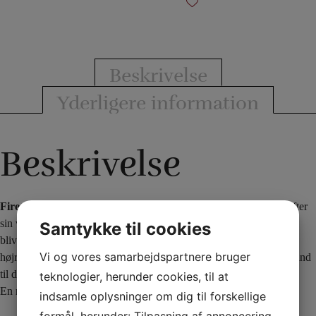
Beskrivelse
Yderligere information
Beskrivelse
Fire From Hands:
Tryllekunstneren kommer ind på scenen og løfter
sin venstre hånd. Straks er der en flamme på håndfladen. Publikum
Samtykke til cookies
bliver overraskende, fordi ilden slukkes, og det brænder i stedet på
Vi og vores samarbejdspartnere bruger
højre håndflade. Flammen fortsætter med at flytte sig fra den ene hånd
til den anden.
teknologier, herunder cookies, til at
En meget visuel effekt!
indsamle oplysninger om dig til forskellige
formål, herunder: Tilpasning af annoncering,