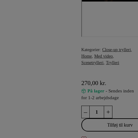
Kategorier:
Close-up trylleri
,
Home
,
Med video
,
Scenetrylleri
,
Trylleri
270,00
kr.
På lager
- Sendes inden
for 1-2 arbejdsdage
Fire
–
+
From
Hands
Tilføj til kurv
antal