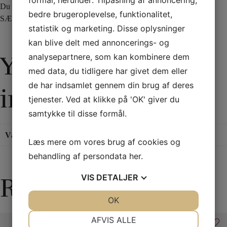
Du modtager et sæt, en til hver hånd.
bedre brugeroplevelse, funktionalitet,
SÆLGES IKKE TIL PERSONER UNDER 18 ÅR!
statistik og marketing. Disse oplysninger
kan blive delt med annoncerings- og
Yderligere
analysepartnere, som kan kombinere dem
med data, du tidligere har givet dem eller
de har indsamlet gennem din brug af deres
information
tjenester. Ved at klikke på 'OK' giver du
samtykke til disse formål.
Vægt
0,11 kg
Læs mere om vores brug af cookies og
behandling af persondata
her
.
VIS
DETALJER
Relaterede varer
JA
NEJ
OK
JA
NEJ
NØDVENDIGE
PRÆFERENCER
AFVIS ALLE