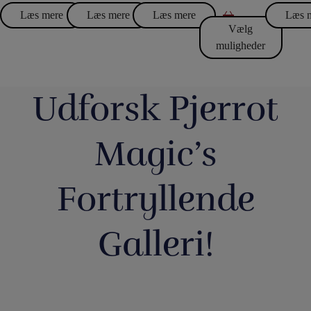
Læs mere
Læs mere
Læs mere
Læs 
Vælg
muligheder
Udforsk Pjerrot
Magic’s
Fortryllende
Galleri!
Så har vi
Boll
Magic Junior
Lørdag
Du kan b