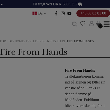
Hop
Fri fragt ved DKK 600 i DK
til
+45 60 83 81 00
Da
indholdet
0
0
FORSIDE
/
HOME
/
TRYLLERI
/
SCENETRYLLERI
/
FIRE FROM HANDS
Fire From Hands
Fire From Hands:
Tryllekunstneren kommer
ind på scenen og løfter sin
venstre hånd. Straks er
der en flamme på
håndfladen. Publikum
bliver overraskende, fordi