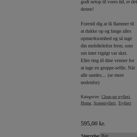
godt netop til vores tid, er det
denne!
Forestil dig at få flammer til
at dukke op og fange alles
opmærksomhed og så tage
din mobiltelefon frem, som
om intet vigtigt var sket.
Eller ring til dine venner for
at tage en gruppe-selfie. Når
alle samles… (se mere
nedenfor)
Kategorier:
Close-up trylleri
,
Home
,
Scenetrylleri
,
Trylleri
595,00
kr.
Størrelse