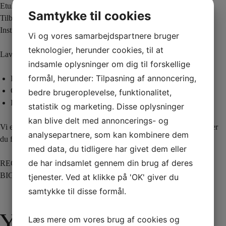
Etui specielt designet og klar til brug
Samtykke til cookies
Tilbehør til at tilpasse enhver mobiltelefon til etuiet uanset størrelse
Instruktionsvideo på engelsk
Vi og vores samarbejdspartnere bruger
teknologier, herunder cookies, til at
Lav f.eks. flg. rutiner:
indsamle oplysninger om dig til forskellige
formål, herunder: Tilpasning af annoncering,
Fire from the cell phone
Card on fire
bedre brugeroplevelse, funktionalitet,
Real fire or app?
statistik og marketing. Disse oplysninger
kan blive delt med annoncerings- og
Vi er virkelig glade for at have denne effekt med i vores shop. Håber
analysepartnere, som kan kombinere dem
du får meget fornøjelse af den!
med data, du tidligere har givet dem eller
de har indsamlet gennem din brug af deres
REGULAR fungerer med telefoner 5 ¾” x 3″ (ca. 14,5 x 7,5 cm)
BIG fungerer med telefoner 6 ½” – 3 ¾” (16,5 x 9 cm)
tjenester. Ved at klikke på 'OK' giver du
samtykke til disse formål.
Yderligere
Læs mere om vores brug af cookies og