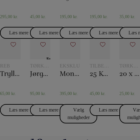
295,00
kr.
45,00
kr.
195,00
kr.
195,00
kr.
35,00
kr.
Læs mere
Læs mere
Læs mere
Læs mere
Læs 
REB
TØRKLÆDER
EKSKLUSIVT
TILBEHØR
TØRKL
OG
TIL
OG
Tryllereb 12 mm naturfarvet (10 meter)
Jørgen Fevres tørklæderutine
Monkey Bar
25 Korttricks – Darling
20 x 20 Silketørklæder
TØRKLÆDETRICK
KORTTRYLLERI
TØRKLÆ
65,00
kr.
95,00
kr.
395,00
kr.
45,00
kr.
25,00
kr.
Læs mere
Læs mere
Vælg
Læs mere
Væ
muligheder
mulig