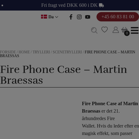
Hop
Fri fragt ved DKK 600 i DK
til
+45 60 83 81 00
Da
indholdet
0
0
FORSIDE
/
HOME
/
TRYLLERI
/
SCENETRYLLERI
/
FIRE PHONE CASE – MARTIN
BRAESSAS
Fire Phone Case – Martin
Braessas
Fire Phone Case af Martin
Braessas
er det 21.
århundredes Fire
Wallet. Hvis du leder efter en
magisk effekt, som passer