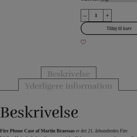
Fire
–
+
Phone
Case
Tilføj til kurv
-
Martin
Braessas
antal
Beskrivelse
Yderligere information
Beskrivelse
Fire Phone Case af Martin Braessas
er det 21. århundredes Fire