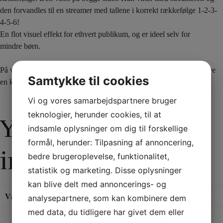
den forvandles til en streamer med tallene i korrekt rækkefølge 1-2-3-
4-5-6!
En flot visuel effekt for ethvert publikum, og er ideel selv for
mindre børn.
På videoen kan du se den kendte børneunderholder David Ginn give
Samtykke til cookies
en kort demonstration.
Vi og vores samarbejdspartnere bruger
teknologier, herunder cookies, til at
Yderligere
indsamle oplysninger om dig til forskellige
formål, herunder: Tilpasning af annoncering,
information
bedre brugeroplevelse, funktionalitet,
statistik og marketing. Disse oplysninger
kan blive delt med annoncerings- og
Vægt
0,05 kg
analysepartnere, som kan kombinere dem
med data, du tidligere har givet dem eller