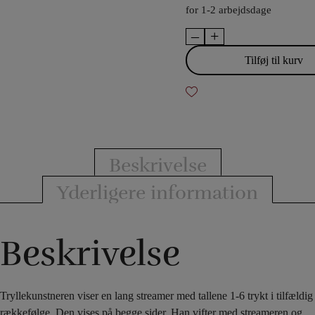
for 1-2 arbejdsdage
–
+
Jumbled
Numbers
Tilføj til kurv
Streamer
antal
Beskrivelse
Yderligere information
Beskrivelse
Tryllekunstneren viser en lang streamer med tallene 1-6 trykt i tilfældig
rækkefølge. Den vises på begge sider. Han vifter med streameren og