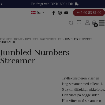
Hop
Fri fragt ved DKK 600 i DK
til
+45 60 83 81 00
Da
indholdet
0
0
FORSIDE
/
HOME
/
TRYLLERI
/
BØRNETRYLLERI
/
JUMBLED NUMBERS
STREAMER
Jumbled Numbers
Streamer
Tryllekunstneren viser en
lang streamer med tallene 1-
6 trykt i tilfældig rækkefølge.
Den vises på begge sider.
Han vifter med streameren