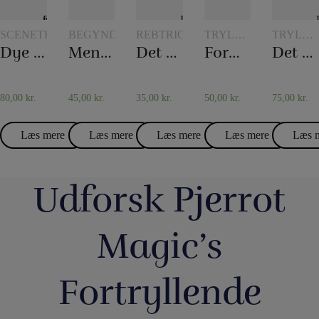
SCENETRYLLERI
BEGYNDERTRYLLERI
REBTRICK
TRYLLERI
TRYLLE
MED
MED
Dye tube – med to tørklæder
Mentalboksen
Det overklippede reb
Formindskelsesmælk
Det hydrostatiske glas
GLAS
GLAS
OG
OG
KANDER
KANDE
80,00
kr.
45,00
kr.
35,00
kr.
50,00
kr.
75,00
kr.
Læs mere
Læs mere
Læs mere
Læs mere
Læs 
Udforsk Pjerrot
Magic’s
Fortryllende