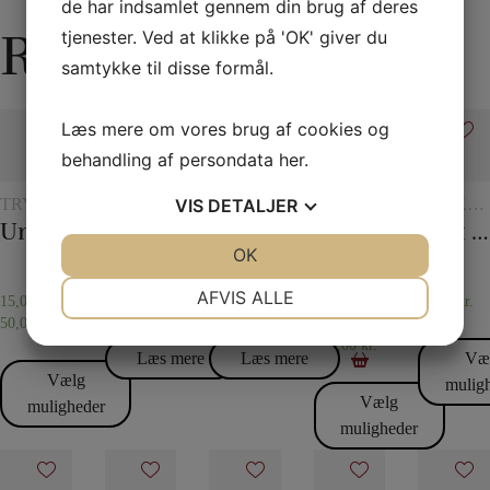
de har indsamlet gennem din brug af deres
Relaterede varer
tjenester. Ved at klikke på 'OK' giver du
samtykke til disse formål.
Læs mere om vores brug af cookies og
behandling af persondata
her
.
Tilbud
Tilbud
VIS
DETALJER
TRYLLERI
TILBEHØR
REB
TØRKLÆDER
TØRKL
MED
TIL
OG
OG
Universalglasset
Plastlommer 10 stk
Tryllereb 8 mm naturfarvet (10 meter)
Det 20. århundredes tørklædetrick
45 x 45 Silketørklæder
GLAS
KORTTRYLLERI
TØRKLÆDETRICK
TØRKLÆ
JA
NEJ
OK
JA
NEJ
OG
KANDER
NØDVENDIGE
PRÆFERENCER
AFVIS ALLE
15,00
kr.
–
50,00
kr.
45,00
kr.
196,00
kr.
45,00
kr.
50,00
kr.
–
JA
NEJ
JA
NEJ
475,00
kr.
Læs mere
Læs mere
Væ
MARKETING
STATISTIK
Vælg
mulig
Vælg
muligheder
muligheder