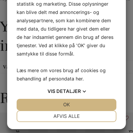
statistik og marketing. Disse oplysninger
kan blive delt med annoncerings- og
analysepartnere, som kan kombinere dem
Yderligere
med data, du tidligere har givet dem eller
de har indsamlet gennem din brug af deres
information
tjenester. Ved at klikke på 'OK' giver du
samtykke til disse formål.
Vægt
0,275 kg
Læs mere om vores brug af cookies og
behandling af persondata
her
.
VIS
DETALJER
Relaterede varer
JA
NEJ
OK
JA
NEJ
NØDVENDIGE
PRÆFERENCER
AFVIS ALLE
JA
NEJ
JA
NEJ