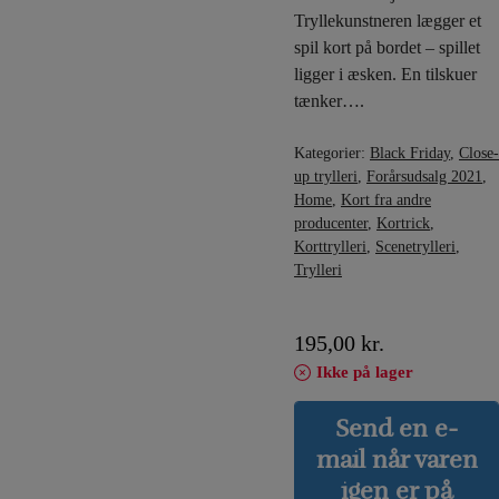
Tryllekunstneren lægger et
spil kort på bordet – spillet
ligger i æsken. En tilskuer
tænker….
Kategorier:
Black Friday
,
Close-
up trylleri
,
Forårsudsalg 2021
,
Home
,
Kort fra andre
producenter
,
Kortrick
,
Korttrylleri
,
Scenetrylleri
,
Trylleri
195,00
kr.
Ikke på lager
Send en e-
mail når varen
igen er på