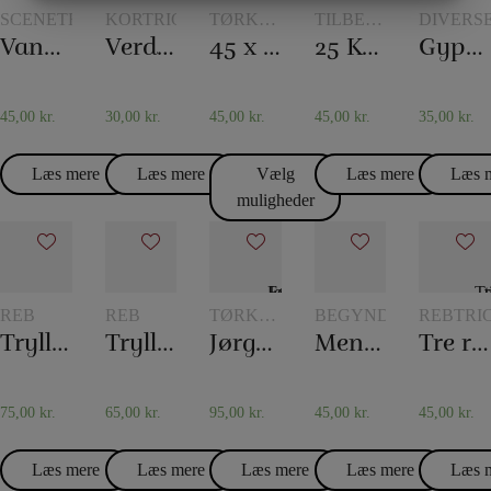
MARKETING
STATISTIK
SCENETRYLLERI
KORTRICK
TØRKLÆDER
TILBEHØR
DIVERS
OG
TIL
Vand i avisen
Verdens længste korttrick
45 x 45 Silketørklæder
25 Korttricks – Darling
Gypsy Thread
TØRKLÆDETRICK
KORTTRYLLERI
45,00
kr.
30,00
kr.
45,00
kr.
45,00
kr.
35,00
kr.
Læs mere
Læs mere
Vælg
Læs mere
Læs 
muligheder
REB
REB
TØRKLÆDER
BEGYNDERTRYLLER
REBTRI
OG
Tryllereb 12 mm hvid (10 meter)
Tryllereb 12 mm naturfarvet (10 meter)
Jørgen Fevres tørklæderutine
Mentalboksen
Tre reb til et
TØRKLÆDETRICK
75,00
kr.
65,00
kr.
95,00
kr.
45,00
kr.
45,00
kr.
Læs mere
Læs mere
Læs mere
Læs mere
Læs 