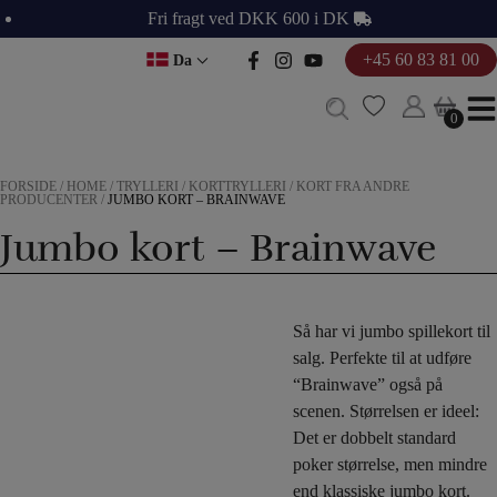
Hop
Fri fragt ved DKK 600 i DK
til
+45 60 83 81 00
Da
indholdet
0
0
FORSIDE
/
HOME
/
TRYLLERI
/
KORTTRYLLERI
/
KORT FRA ANDRE
PRODUCENTER
/
JUMBO KORT – BRAINWAVE
Jumbo kort – Brainwave
Så har vi jumbo spillekort til
salg. Perfekte til at udføre
“Brainwave” også på
scenen. Størrelsen er ideel:
Det er dobbelt standard
poker størrelse, men mindre
end klassiske jumbo kort.