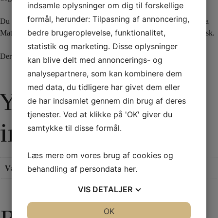
indsamle oplysninger om dig til forskellige
formål, herunder: Tilpasning af annoncering,
Du får med
Lucko
en udførlig og godt gennemprøvet præstation fra
bedre brugeroplevelse, funktionalitet,
Matthew Wright. Rutinen hjælper dig til at lave tricket nemt og logisk.
statistik og marketing. Disse oplysninger
Der medfølger 20 kort og grundig instruktionsvideo på engelsk.
kan blive delt med annoncerings- og
analysepartnere, som kan kombinere dem
med data, du tidligere har givet dem eller
Yderligere
de har indsamlet gennem din brug af deres
tjenester. Ved at klikke på 'OK' giver du
information
samtykke til disse formål.
Læs mere om vores brug af cookies og
behandling af persondata
her
.
Vægt
0,11 kg
VIS
DETALJER
JA
NEJ
OK
JA
NEJ