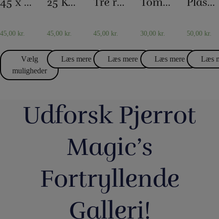
45 x 45 Silketørklæder
25 Korttricks – Darling
Tre reb til et
Tommelfinger – Topp
Plastlommer 10 stk
TØRKLÆDETRICK
KORTTRYLLERI
KORTTR
45,00
kr.
45,00
kr.
45,00
kr.
30,00
kr.
50,00
kr.
Vælg
Læs mere
Læs mere
Læs mere
Læs 
muligheder
Udforsk Pjerrot
Magic’s
Fortryllende
Galleri!