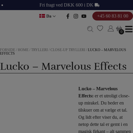
Hop
Fri fragt ved DKK 600 i DK
til
+45 60 83 81 00
Da
indholdet
0
0
FORSIDE
/
HOME
/
TRYLLERI
/
CLOSE-UP TRYLLERI
/
LUCKO – MARVELOUS
EFFECTS
Lucko – Marvelous Effects
Lucko – Marvelous
Effects:
er et utroligt close-
up mirakel. Du beder en
tilskuer om at vælge et tal.
Og lidt efter viser du, at
netop dette tal er gemt i en
magisk firkant – alt sammen