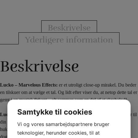
Beskrivelse
Yderligere information
Beskrivelse
Lucko – Marvelous Effects:
er et utroligt close-up mirakel. Du beder
en tilskuer om at vælge et tal. Og lidt efter viser du, at netop dette tal er
gemt i en magisk firkant – alt sammen som en del af et skrabelod!
Samtykke til cookies
Lucko
er utrolig nem at lave, og du efterlader en fantastisk souvenir til
din tilskuer. Tricket er uden kompliceret matematik eller
Vi og vores samarbejdspartnere bruger
hukommelsesarbejde. Der er ikke brug for forceringer. Tricket er
teknologier, herunder cookies, til at
dog indenfor den normale magic squares begrænsninger.