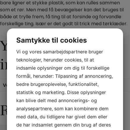
bare ligner et stykke plastik, som kan rulles sammen
som et rør. Men med få bevægelser kan det bruges til
både at trylle frem, få ting til at forsinde og forvandle
forskellige ting. Især er det godt til trick med tørklæder.
Samtykke til cookies
Yderligere
Vi og vores samarbejdspartnere bruger
information
teknologier, herunder cookies, til at
indsamle oplysninger om dig til forskellige
formål, herunder: Tilpasning af annoncering,
bedre brugeroplevelse, funktionalitet,
Vægt
0,11 kg
statistik og marketing. Disse oplysninger
kan blive delt med annoncerings- og
Relaterede varer
analysepartnere, som kan kombinere dem
med data, du tidligere har givet dem eller
de har indsamlet gennem din brug af deres