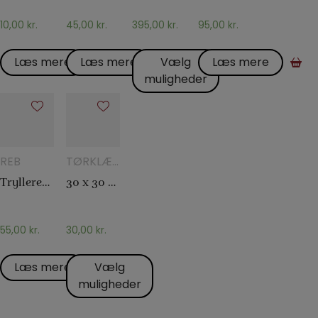
10,00
kr.
45,00
kr.
395,00
kr.
95,00
kr.
Læs mere
Læs mere
Vælg
Læs mere
muligheder
REB
TØRKLÆDER
OG
Tryllereb 8 mm hvid (10 meter)
30 x 30 Silketørklæder
TØRKLÆDETRICK
55,00
kr.
30,00
kr.
Læs mere
Vælg
muligheder