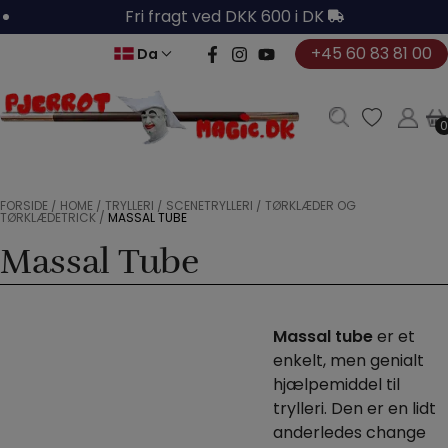
Hop
Fri fragt ved DKK 600 i DK
til
+45 60 83 81 00
Da
indholdet
0
0
FORSIDE
/
HOME
/
TRYLLERI
/
SCENETRYLLERI
/
TØRKLÆDER OG
TØRKLÆDETRICK
/
MASSAL TUBE
Massal Tube
Massal tube
er et
enkelt, men genialt
hjælpemiddel til
trylleri. Den er en lidt
anderledes change