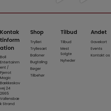
me/1822-
placering
samlet
shoppen
et kig
avengers
- det har
...
mere end
er Fall 2.0
dette
-infi
...
100
...
-
...
3
6
5
12
0
0
0
1
Kontak
Shop
Tilbud
Andet
tinform
Trylleri
Tilbud
Gavekort
ation
Tryllesæt
Mest
Events
Solgte
Balloner
Kontakt os
Boll
Nyheder
Bugtaling
Entertainm
ent /
Bøger
Pjerrot
Tilbehør
Magic
Bækkeskov
vej 24
2665
Vallensbæ
k Strand