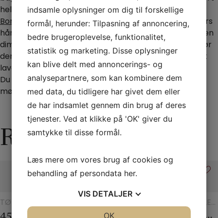
helt blankt!
indsamle oplysninger om dig til forskellige
Bonus trick:
Placer en penny på bagsiden af en tilskuers
formål, herunder: Tilpasning af annoncering,
hånd. Slå let på den med plastholderen, og det bliver en
bedre brugeroplevelse, funktionalitet,
dime. Effekten gentages, men pennyen krymper! Udfør
statistik og marketing. Disse oplysninger
denne utrolige forvandling af en penny og dime! Let at
kan blive delt med annoncerings- og
lave!
analysepartnere, som kan kombinere dem
Du modtager den specielle plastholder, kortene og
mønter – og udførlig instruktion på engelsk.
med data, du tidligere har givet dem eller
de har indsamlet gennem din brug af deres
tjenester. Ved at klikke på 'OK' giver du
Relaterede varer
samtykke til disse formål.
Læs mere om vores brug af cookies og
behandling af persondata
her
.
Tilbud
VIS
DETALJER
Tilbud
TØRKLÆDER
BØRNETRYLLERI
TØRKLÆDER
TRYLLERI
TRYLLER
OG
OG
MED
MED
45 x 45 Silketørklæder
Åndevasen
Det 20. århundredes tørklædetrick
Holey Chip Miracle
Checker chip
JA
NEJ
OK
JA
NEJ
TØRKLÆDETRICK
TØRKLÆDETRICK
CHIPS
CHIPS