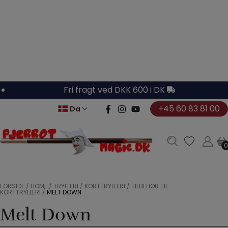
Hop
til
indholdet
Fri fragt ved DKK 600 i DK
+45 60 83 81 00
Da
0
0
FORSIDE
/
HOME
/
TRYLLERI
/
KORTTRYLLERI
/
TILBEHØR TIL
KORTTRYLLERI
/
MELT DOWN
Melt Down