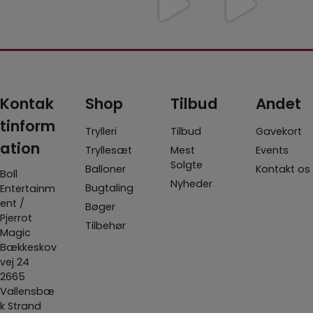
rrotmagic
et kort fra
Shin Lim
nyeste
vand t
1
.dk/da/ho
umulig
har
ting i web
vin, så
me/1822-
placering
samlet
shoppen
et kig
avengers
- det har
...
mere end
er Fall 2.0
dette
-infi
...
100
...
-
...
3
6
5
12
0
0
0
1
Kontak
Shop
Tilbud
Andet
tinform
Trylleri
Tilbud
Gavekort
ation
Tryllesæt
Mest
Events
Solgte
Balloner
Kontakt os
Boll
Nyheder
Bugtaling
Entertainm
ent /
Bøger
Pjerrot
Tilbehør
Magic
Bækkeskov
vej 24
2665
Vallensbæ
k Strand