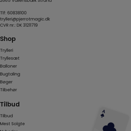
2665 Vallensbæk Strand
Tlf:
60838100
trylleri@pjerrotmagic.dk
CVR nr.: DK 31211719
Shop
Trylleri
Tryllesæt
Balloner
Bugtaling
Bøger
Tilbehør
Tilbud
Tilbud
Mest Solgte