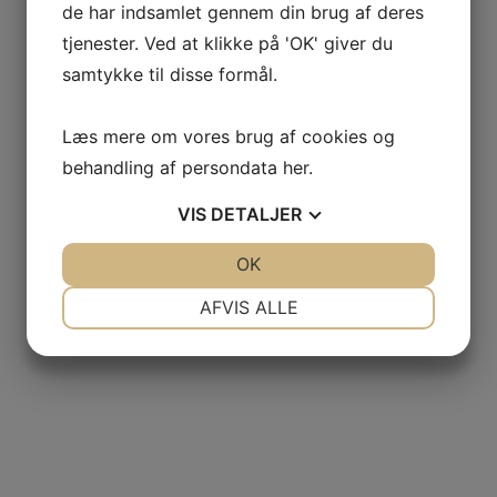
de har indsamlet gennem din brug af deres
tjenester. Ved at klikke på 'OK' giver du
samtykke til disse formål.
Læs mere om vores brug af cookies og
behandling af persondata
her
.
VIS
DETALJER
JA
NEJ
OK
JA
NEJ
NØDVENDIGE
PRÆFERENCER
AFVIS ALLE
JA
NEJ
JA
NEJ
MARKETING
STATISTIK