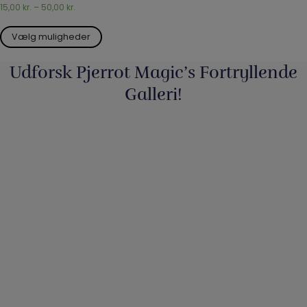
15,00
kr.
–
50,00
kr.
Vælg muligheder
Udforsk Pjerrot Magic’s Fortryllende
Galleri!
Så har vi fyldt lageret op igen med nye
...
3
0