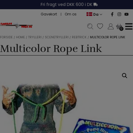
Hop
Fri fragt ved DKK 600 i DK
til
Gavekort
Om os
Da
indholdet
0
0
FORSIDE
/
HOME
/
TRYLLERI
/
SCENETRYLLERI
/
REBTRICK
/
MULTICOLOR ROPE LINK
Multicolor Rope Link