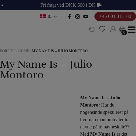
Hop
Fri fragt ved DKK 600 i DK
til
+45 60 83 81 00
Da
indholdet
0
0
FORSIDE
/
HOME
/
MY NAME IS – JULIO MONTORO
My Name Is – Julio
Montoro
My Name Is – Julio
Montoro:
Har du
nogensinde spekuleret på,
hvordan man ombytter to
navne på to navneskilte??
Med
My Name Is
er det