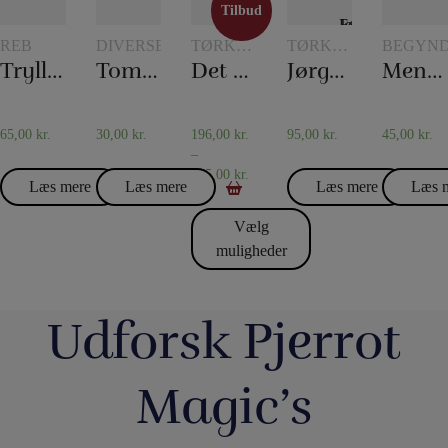
Tilbud
Tilbud
REB
DIVERSE
TØRKLÆDER
TØRKLÆDER
BEGYND
OG
OG
Tryllereb 12 mm naturfarvet (10 meter)
Tommelfinger – Topp
Det 20. århundredes tørklædetrick
Jørgen Fevres tørklæderutine
Mentalboksen
TØRKLÆDETRICK
TØRKLÆDETRICK
65,00
kr.
30,00
kr.
196,00
kr.
95,00
kr.
45,00
kr.
–
475,00
kr.
Læs mere
Læs mere
Læs mere
Læs 
Vælg
muligheder
Udforsk Pjerrot
Magic’s