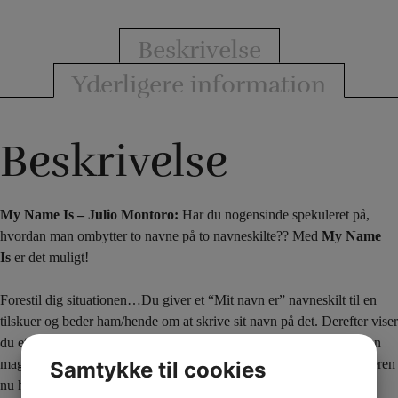
Beskrivelse
Yderligere information
Beskrivelse
My Name Is – Julio Montoro:
Har du nogensinde spekuleret på,
hvordan man ombytter to navne på to navneskilte?? Med
My Name
Is
er det muligt!
Forestil dig situationen…Du giver et “Mit navn er” navneskilt til en
tilskuer og beder ham/hende om at skrive sit navn på det. Derefter viser
du et andet navneskilt, som du skriver dit eget navn på. Men med en
magisk bevægelse ændres begge navneskilte, sådan at tryllekunstneren
Samtykke til cookies
nu har navnet på tilskueren på sit navneskilt…og tilskueren har