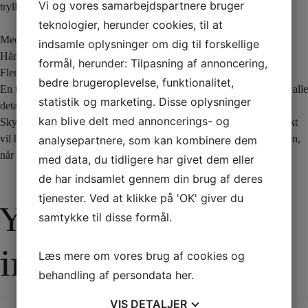
Vi og vores samarbejdspartnere bruger
tryllekunstnerens navn på sit navneskilt!
teknologier, herunder cookies, til at
Med
My Name Is
får du:
indsamle oplysninger om dig til forskellige
Håndlavede gimmicks – lavet i Spanien med whiteboard materiale.
formål, herunder: Tilpasning af annoncering,
Flere navneskilte.
bedre brugeroplevelse, funktionalitet,
En tutorial-video på engelsk af Julio Montoro, som underviser dig i alle
statistik og marketing. Disse oplysninger
detaljerne om
My Name Is
.
kan blive delt med annoncerings- og
Skynd dig at købe dit eksemplar af
My Name Is
. Denne sjove effekt
vil bl.a. være et godt nummer at begynde med ved din gadeoptræden,
analysepartnere, som kan kombinere dem
når du tryller på en udstillingsstand eller ved dit show.
med data, du tidligere har givet dem eller
de har indsamlet gennem din brug af deres
tjenester. Ved at klikke på 'OK' giver du
Yderligere
samtykke til disse formål.
information
Læs mere om vores brug af cookies og
behandling af persondata
her
.
VIS
DETALJER