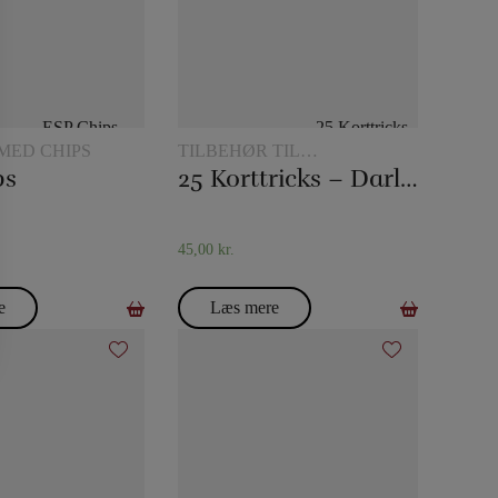
MED CHIPS
TILBEHØR TIL
KORTTRYLLERI
ps
25 Korttricks – Darling
45,00
kr.
e
Læs mere