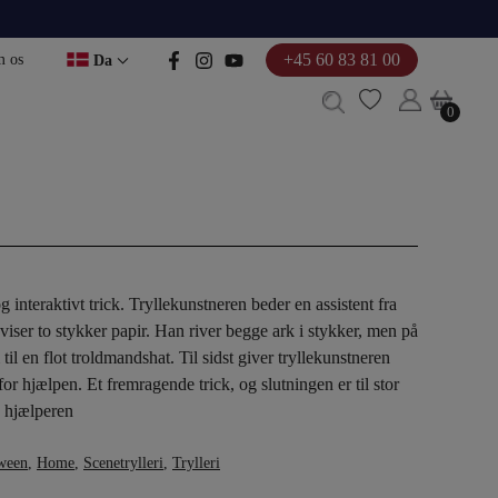
+45 60 83 81 00
 os
Da
0
0
og interaktivt trick. Tryllekunstneren beder en assistent fra
iser to stykker papir. Han river begge ark i stykker, men på
il en flot troldmandshat. Til sidst giver tryllekunstneren
 for hjælpen. Et fremragende trick, og slutningen er til stor
g hjælperen
ween
,
Home
,
Scenetrylleri
,
Trylleri