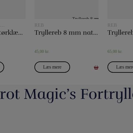
REB
REB
K
30 x 30 Silketørklæder
Tryllereb 8 mm naturfarvet (10 meter)
45,00
kr.
65,00
kr.
Læs mere
Læs mer
rot Magic’s Fortryll
jerrotMagic.dk støtter
Magic Junior Day i lørdags var en dejlig dag.
Lørdag h
Indsamling
Henrik Specht fortalte om sit trylleliv, som
udsalgsd
har budt på mange spændende oplevelser
spændende 
umulig placering - det
Evolushin: Shin Lim har samlet mere end
En af de nye
 i nyhederne. Andre
med konkurrencer, shows og møder med
CheffMagic. T
ere - eller mere måske
100 tryllenumre i dette flotte begyndersæt.