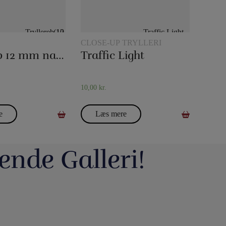
CLOSE-UP TRYLLERI
Tryllereb 12 mm naturfarvet (10 meter)
Traffic Light
10,00
kr.
e
Læs mere
ende Galleri!
avde vi en meget hyggelig
Du kan blive tryllekunstner - Lær at trylle:
ag. Og et særdeles godt og
Du har sikkert set en tryllekunstner optræde
seminar ved Henning Nielsen,
på en skærm eller ude i virkeligheden, og nu
ste ting i web shoppen er Fall
Vil du lave vand til vin, så tag et kig på dette
ak til jer, der kom og var med.
har du fået lyst til at lære et par tricks, så du
2.0 - se
imponerende trick: Infinity Wine: