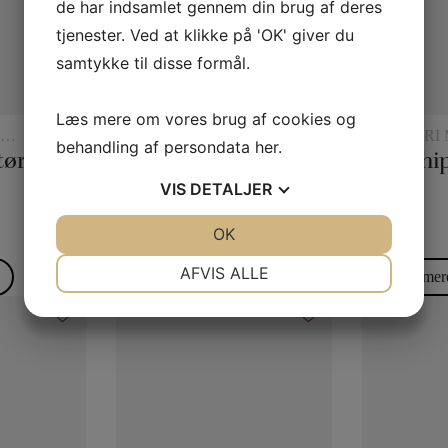
de har indsamlet gennem din brug af deres
tjenester. Ved at klikke på 'OK' giver du
samtykke til disse formål.
Læs mere om vores brug af cookies og
TRYLLERI MED CHIPS
TRYLLERI 
behandling af persondata
her
.
K
45 x 45 Silketørklæder
Checker chip
ESP Chi
VIS
DETALJER
195,00
kr.
250,00
kr.
JA
NEJ
OK
JA
NEJ
NØDVENDIGE
PRÆFERENCER
AFVIS ALLE
Læs mere
Læs mer
JA
NEJ
JA
NEJ
MARKETING
STATISTIK