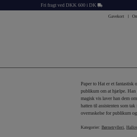
Fri fragt ved DKK 600 i DK
Gavekort
Om
Paper to Hat er et fantastisk 
publikum om at hjælpe. Han v
magisk vis laver han dem om t
hatten til assistenten som tak
overraskelse for publikum o
Kategorier:
Børnetrylleri
,
Hallo