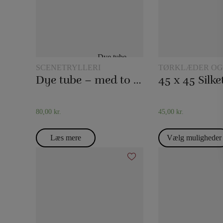
SCENETRYLLERI
TØRKLÆDER OG
TØRKLÆDETRIC
Dye tube – med to tørklæder
80,00
kr.
45,00
kr.
Læs mere
Vælg muligheder