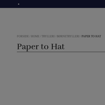
Hop
til
indholdet
FORSIDE
/
HOME
/
TRYLLERI
/
BØRNETRYLLERI
/
PAPER TO HAT
Paper to Hat