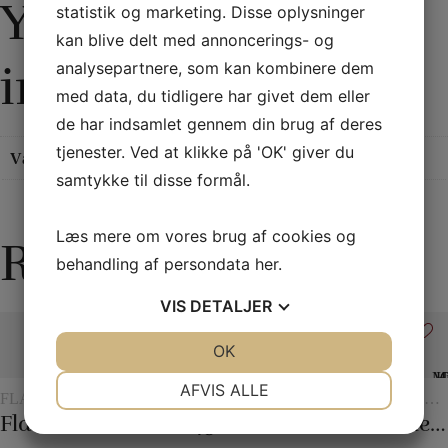
Yderligere
statistik og marketing. Disse oplysninger
kan blive delt med annoncerings- og
information
analysepartnere, som kan kombinere dem
med data, du tidligere har givet dem eller
de har indsamlet gennem din brug af deres
tjenester. Ved at klikke på 'OK' giver du
Vægt
0,11 kg
samtykke til disse formål.
Læs mere om vores brug af cookies og
Relaterede varer
behandling af persondata
her
.
VIS
DETALJER
JA
NEJ
OK
JA
NEJ
NØDVENDIGE
PRÆFERENCER
AFVIS ALLE
FLASH
TRYLLERI
TØRKLÆDER
KORTRICK
TRYLLE
MED
OG
MED
Flash papir
Checker chip
45 x 45 Silketørklæder
Verdens længste korttrick
Holey Chip Miracle
JA
NEJ
JA
NEJ
CHIPS
TØRKLÆDETRICK
CHIPS