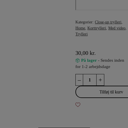
Kategorier:
Close-up trylleri
,
Home
,
Korttrylleri
,
Med video
,
Trylleri
30,00
kr.
På lager
- Sendes inden
for 1-2 arbejdsdage
Poker
–
+
Transformation
antal
Tilføj til kurv