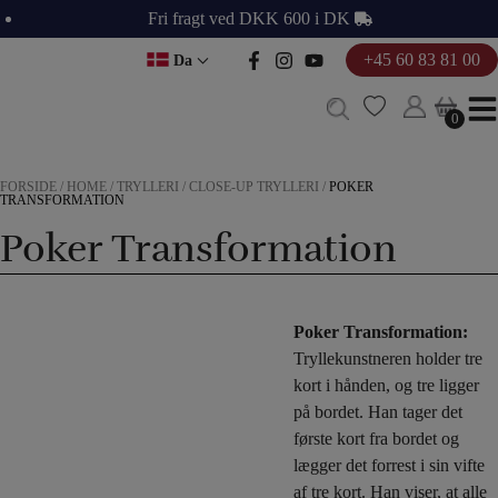
Hop
Fri fragt ved DKK 600 i DK
til
+45 60 83 81 00
Da
indholdet
0
0
FORSIDE
/
HOME
/
TRYLLERI
/
CLOSE-UP TRYLLERI
/
POKER
TRANSFORMATION
Poker Transformation
Poker Transformation:
Tryllekunstneren holder tre
kort i hånden, og tre ligger
på bordet. Han tager det
første kort fra bordet og
lægger det forrest i sin vifte
af tre kort. Han viser, at alle