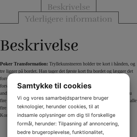
Beskrivelse
Yderligere information
Beskrivelse
Poker Transformation:
Tryllekunstneren holder tre kort i hånden, og
tre ligger på bordet. Han tager det første kort fra bordet og lægger det
forrest i sin vifte af tre kort. Han viser, at alle kortene har blanke
Samtykke til cookies
forsider. Han bytter det kort, han lige tog op fra bordet med et af de
andre, som ligger på bordet, og pludselig er alle fire kort i hånden nu
Vi og vores samarbejdspartnere bruger
fire esser! Det es, han tog på bordet, byttes nu ud med en konge og alle
teknologier, herunder cookies, til at
fire kort er nu konger.
indsamle oplysninger om dig til forskellige
Kortene leveres i en god kvalitet og er i poker størrelse.
formål, herunder: Tilpasning af annoncering,
bedre brugeroplevelse, funktionalitet,