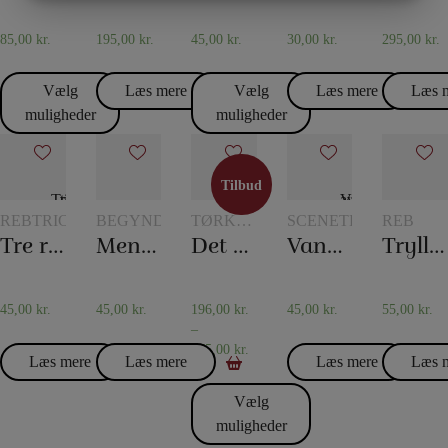
MARKETING
STATISTIK
85,00
kr.
195,00
kr.
45,00
kr.
30,00
kr.
295,00
kr.
Vælg
Læs mere
Vælg
Læs mere
Læs 
muligheder
muligheder
Tilbud
Tilbud
REBTRICK
BEGYNDERTRYLLERI
TØRKLÆDER
SCENETRYLLERI
REB
OG
Tre reb til et
Mentalboksen
Det 20. århundredes tørklædetrick
Vand i avisen
Tryllereb 8 mm hvid (10 meter)
TØRKLÆDETRICK
45,00
kr.
45,00
kr.
196,00
kr.
45,00
kr.
55,00
kr.
–
475,00
kr.
Læs mere
Læs mere
Læs mere
Læs 
Vælg
muligheder