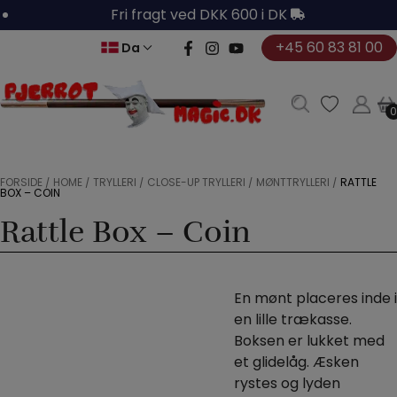
Hop
Fri fragt ved DKK 600 i DK
til
+45 60 83 81 00
Da
indholdet
0
0
FORSIDE
/
HOME
/
TRYLLERI
/
CLOSE-UP TRYLLERI
/
MØNTTRYLLERI
/
RATTLE
BOX – COIN
Rattle Box – Coin
En mønt placeres inde i
en lille trækasse.
Boksen er lukket med
et glidelåg. Æsken
rystes og lyden