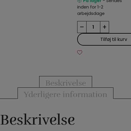
På lager
- Sendes
inden for 1-2
arbejdsdage
Rattle
–
+
Box
-
Tilføj til kurv
Coin
antal
Beskrivelse
Yderligere information
Beskrivelse