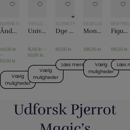
BØRNETRYLLERI
TRYLLERI
SCENETRYLLERI
EKSKLUSIVT
REBTRIC
MED
Åndevasen
Universalglasset
Dye tube – med to tørklæder
Monkey Bar
Figurrebet
GLAS
OG
KANDER
40,00
kr.
15,00
kr.
–
80,00
kr.
395,00
kr.
195,00
kr.
–
50,00
kr.
50,00
kr.
Læs mere
Vælg
Læs 
Vælg
muligheder
Vælg
muligheder
muligheder
Udforsk Pjerrot
Magic’s