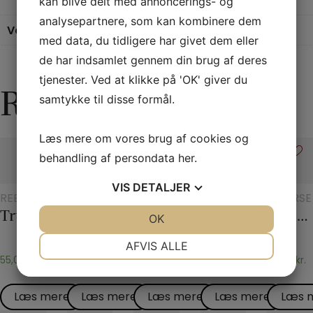
kan blive delt med annoncerings- og
analysepartnere, som kan kombinere dem
Vægt
0,2 kg
med data, du tidligere har givet dem eller
de har indsamlet gennem din brug af deres
tjenester. Ved at klikke på 'OK' giver du
Relaterede varer
samtykke til disse formål.
Læs mere om vores brug af cookies og
behandling af persondata
her
.
VIS
DETALJER
REB
SCENETRYLLERI
REB
TRYLLERI
DIVERSE
MED
Tryllereb 8 mm hvid (10 meter)
Vand i avisen
Tryllereb 12 mm naturfarvet (10 meter)
Checker chip
Gypsy Thread
JA
NEJ
OK
JA
NEJ
CHIPS
NØDVENDIGE
PRÆFERENCER
AFVIS ALLE
55,00
kr.
45,00
kr.
65,00
kr.
195,00
kr.
35,00
kr.
JA
NEJ
JA
NEJ
MARKETING
STATISTIK
Læs mere
Læs mere
Læs mere
Læs mere
Læs 