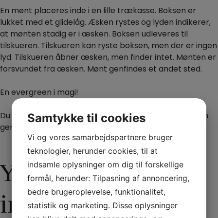
En mønt placeres inde i en lille trækasse. Boksen er
lukket med et glidelåg. Æsken rystes og lyden indikerer,
at mønten stadig er i æsken. Boksen udleveres til
tilskueren. Tilskueren kan ryste boksen, men der er ingen
lyd. Tilskueren åbner æsken, men finder intet. Mønten er
forsvundet fra æsken. Mønt genfindes et andet sted.
En evergreen i magi!
Du kan udføre denne effekt med et lånt genstand. Kan
Samtykke til cookies
gentage med det samme uden nogen forberedelse.
Vi og vores samarbejdspartnere bruger
teknologier, herunder cookies, til at
Yderligere
indsamle oplysninger om dig til forskellige
formål, herunder: Tilpasning af annoncering,
bedre brugeroplevelse, funktionalitet,
information
statistik og marketing. Disse oplysninger