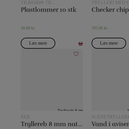
TILBEHØR TIL
TRYLLERI MED 
KORTTRYLLERI
Plastlommer 10 stk
Checker chip
50,00
kr.
195,00
kr.
Læs mere
Læs mere
REB
SCENETRYLLERI
Tryllereb 8 mm naturfarvet (10 meter)
Vand i avise