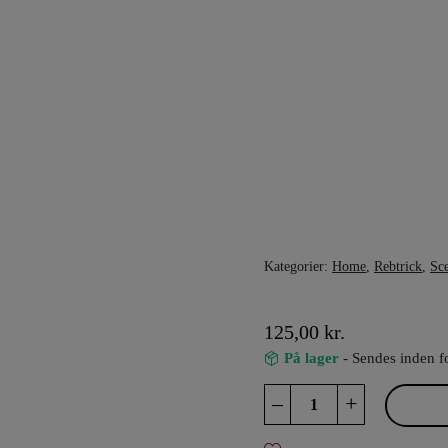
Kategorier:
Home
,
Rebtrick
,
Sce
125,00
kr.
På lager
- Sendes inden f
Rød,
–
+
gul
og