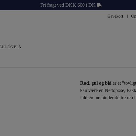
Fri fragt ved DKK 600 i DK
Gavekort
Om
GUL OG BLÅ
Rød, gul og blå
er et ”tovlig
kan være en Nettopose, Faktap
faldlemme binder du tre reb 