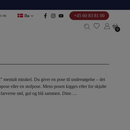
+45 60 83 81 00
 os
Da
0
0
t” mentalt mirakel. Du giver en pose til undersøgelse – det
ose eller en stofpose. Mens posen kigges efter for skjulte
i farverne rød, gul og blå sammen. Dine….