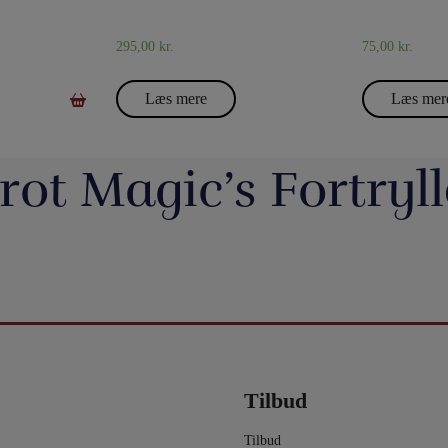
295,00
kr.
75,00
kr.
Læs mere
Læs mer
rot Magic’s Fortryll
jerrotMagic.dk støtter
Magic Junior Day i lørdags var en dejlig dag.
Lørdag h
Indsamling
Henrik Specht fortalte om sit trylleliv, som
udsalgsd
har budt på mange spændende oplevelser
spændende 
umulig placering - det
Evolushin: Shin Lim har samlet mere end
En af de nye
 i nyhederne. Andre
med konkurrencer, shows og møder med
CheffMagic. T
ere - eller mere måske
100 tryllenumre i dette flotte begyndersæt.
i stilhed.
interessante mennesker. Desuden var der
t!! Danny Weiser har
Og der er fine videoer, som viser, hvordan
https://pjer
kameraer vender sig
workshops, hvor juniorer både lærte mange
de trick, Manifest, og
man laver dissse mange trick. Der er trylleri
20-bana
n. Millioner af børn
nye trick, greb mm - og ikke mindst hørte en
gerer med spillekort.
til mange timer.
#t
r og katastrofer, som
masse om, hvordan man optræder med
ngerer lige så godt live
5
0
ler om.
trylleri. Og som en afslutning på dagen et
lle shows!.
er - De mister deres
kort trylleshow, hvor flere af deltagerne fik
Tilbud
0
g barndom.
vist noget af det, de har lært. Tak til alle
hjælp, de har brug for
deltagere - og tak til Henrik, Anders, Sune,
mange dør.
Nicolaj og Simon for jeres hjælp med
Tilbud
børn i glemte kriser i
undervisningen.