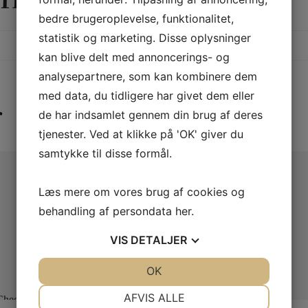
bedre brugeroplevelse, funktionalitet,
statistik og marketing. Disse oplysninger
kan blive delt med annoncerings- og
analysepartnere, som kan kombinere dem
med data, du tidligere har givet dem eller
r
de har indsamlet gennem din brug af deres
tjenester. Ved at klikke på 'OK' giver du
samtykke til disse formål.
Læs mere om vores brug af cookies og
behandling af persondata
her
.
VIS
DETALJER
JA
NEJ
OK
JA
NEJ
NØDVENDIGE
PRÆFERENCER
AFVIS ALLE