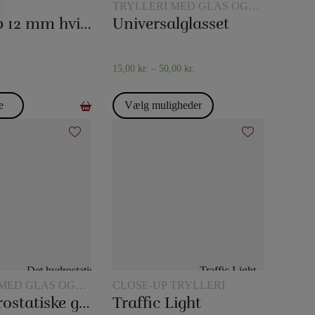
TRYLLERI MED GLAS OG
KANDER
Tryllereb 12 mm hvid (10 meter)
Universalglasset
15,00
kr.
–
50,00
kr.
e
Vælg muligheder
 MED GLAS OG
CLOSE-UP TRYLLERI
Det hydrostatiske glas
Traffic Light