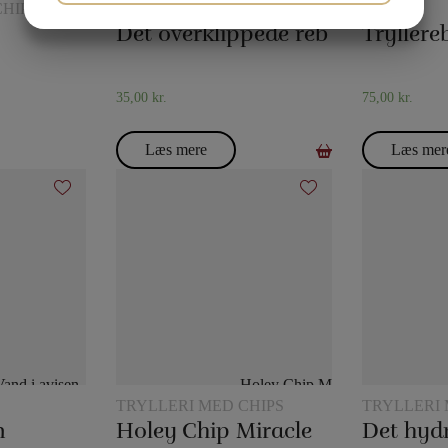
CHIPS
REBTRICK
REB
JA
NEJ
JA
NEJ
Det overklippede reb
MARKETING
STATISTIK
35,00
kr.
75,00
kr.
Læs mere
Læs mer
TRYLLERI MED CHIPS
TRYLLERI
KANDER
n
Holey Chip Miracle