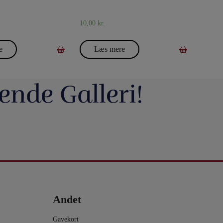
10,00
kr.
e
Læs mere
ende Galleri!
avde vi en meget hyggelig
Du kan blive tryllekunstner - Lær at trylle:
ag. Og et særdeles godt og
Du har sikkert set en tryllekunstner optræde
seminar ved Henning Nielsen,
på en skærm eller ude i virkeligheden, og nu
ste ting i web shoppen er Fall
Vil du lave vand til vin, så tag et kig på dette
ak til jer, der kom og var med.
har du fået lyst til at lære et par tricks, så du
2.0 - se
imponerende trick: Infinity Wine:
kan imponere dine venner og din familie.
16
0
rotmagic.dk/da/home/1752-fall-
https://pjerrotmagic.dk/da/home/1705-
chek-and-philip-ryan.html
infinity-wine-peter-kamp.html
I dette hæfte kan du først læse om de 10
rylleri #pjerrotmagic
9
2
tryllebud. Og så er der 12 tricks, som du kan
12
1
lave med ting, du allerede har: spillekort,
lommeregner på telefonen, mønter, kuglepen,
Andet
papir mm. Nogle er meget lette og andre er
lidt sværere. Når du har øvet dig godt, kan
du vise dem for din familie eller dine venner
Gavekort
- enten i virkeligheden eller online.