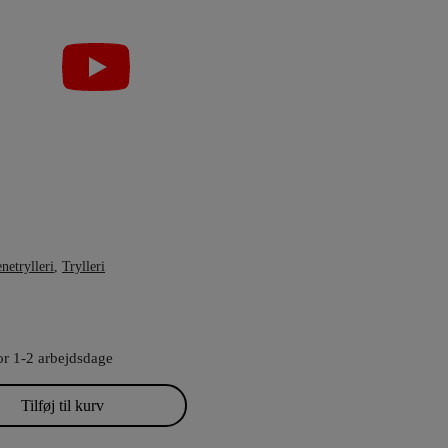
netrylleri
,
Trylleri
or 1-2 arbejdsdage
Tilføj til kurv