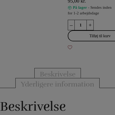
95,00
kr.
På lager
- Sendes inden
for 1-2 arbejdsdage
Royal
–
+
Straight
Flush
Tilføj til kurv
antal
Beskrivelse
Yderligere information
Beskrivelse