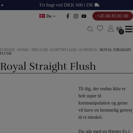
Hop
Fri fragt ved DKK 600 i DK
til
+45 60 83 81 00
Da
indholdet
0
0
FORSIDE
/
HOME
/
TRYLLERI
/
KORTTRYLLERI
/
KORTRICK
/
ROYAL STRAIGHT
FLUSH
Royal Straight Flush
Til dig, der endnu ikke er
helt super til
kortmanipulation og gerne
vil have en hemmelig genvej
til et mirakel.
Du står med en Hjerter Es i