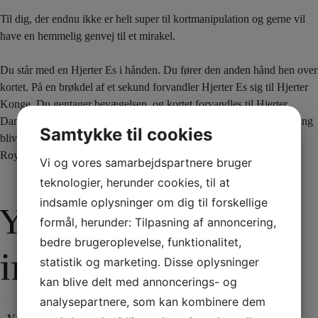
Til dig, der endnu ikke er helt super til kortmanipulation og gerne vil
have en hemmelig genvej til et mirakel.
Du står med en Hjerter Es i hånden. Du fører den anden hånd hen over
kortet. På en brøkdel af et sekund forvandler Hjerter Es sig til Hjerter
Konge. Du gentager bevægelsen, og kortet forvandles til Hjerter
Dame. Én gang til, og kortet forvandles til Hjerter Knægt. Sidste gang
Samtykke til cookies
bliver kortet til Hjerter 10. Du afslutter med at vise alle kortene i en
Royal Straight Flush – 10, knægt, dame, konge og es.
Vi og vores samarbejdspartnere bruger
teknologier, herunder cookies, til at
indsamle oplysninger om dig til forskellige
Yderligere
formål, herunder: Tilpasning af annoncering,
bedre brugeroplevelse, funktionalitet,
information
statistik og marketing. Disse oplysninger
kan blive delt med annoncerings- og
analysepartnere, som kan kombinere dem