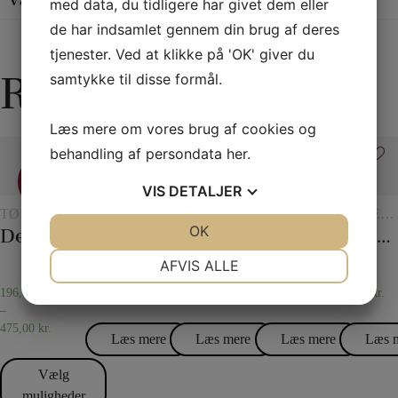
Vægt
0,05 kg
med data, du tidligere har givet dem eller
de har indsamlet gennem din brug af deres
tjenester. Ved at klikke på 'OK' giver du
Relaterede varer
samtykke til disse formål.
Læs mere om vores brug af cookies og
behandling af persondata
her
.
Tilbud
VIS
DETALJER
Tilbud
TØRKLÆDER
TRYLLERI
TRYLLERI
TILBEHØR
TILBEH
OG
MED
MED
TIL
TIL
JA
NEJ
OK
JA
NEJ
Det 20. århundredes tørklædetrick
Formindskelsesmælk
Det hydrostatiske glas
25 Korttricks – Darling
Plastlommer 10 stk
TØRKLÆDETRICK
GLAS
GLAS
KORTTRYLLERI
KORTTR
OG
OG
NØDVENDIGE
PRÆFERENCER
AFVIS ALLE
KANDER
KANDER
JA
NEJ
JA
NEJ
196,00
kr.
50,00
kr.
75,00
kr.
45,00
kr.
50,00
kr.
–
MARKETING
STATISTIK
475,00
kr.
Læs mere
Læs mere
Læs mere
Læs 
Vælg
muligheder