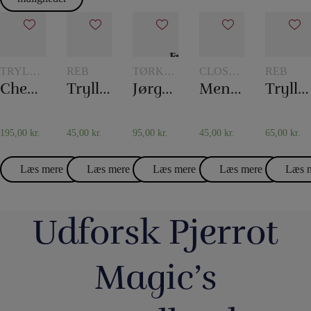
TRYLLERI
REB
TØRKLÆDER
CLOSE-
REB
MED
OG
UP
Checker chip
Tryllereb 8 mm naturfarvet (10 meter)
Jørgen Fevres tørklæderutine
Mentalboksen
Tryllereb 12 mm naturfarvet (10 meter)
CHIPS
TØRKLÆDETRICK
TRYLLERI
195,00
kr.
45,00
kr.
95,00
kr.
45,00
kr.
65,00
kr.
Læs mere
Læs mere
Læs mere
Læs mere
Læs 
Udforsk Pjerrot
Magic’s