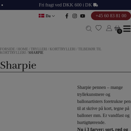
Hop
Fri fragt ved DKK 600 i DK
til
+45 60 83 81 00
Da
indholdet
0
0
FORSIDE
/
HOME
/
TRYLLERI
/
KORTTRYLLERI
/
TILBEHØR TIL
KORTTRYLLERI
/
SHARPIE
Sharpie
Sharpie pennen – mange
tryllekunstnere og
ballonartisters foretrukne pen
til at skrive på kort, tegne på
balloner mm. Er vandfast og
hurtigttørrende.
Nu i 3 farver: sort, rød og