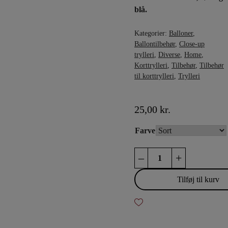
blå.
Kategorier:
Balloner
,
Ballontilbehør
,
Close-up
trylleri
,
Diverse
,
Home
,
Korttrylleri
,
Tilbehør
,
Tilbehør
til korttrylleri
,
Trylleri
25,00
kr.
Farve
Sharpie
–
+
antal
Tilføj til kurv