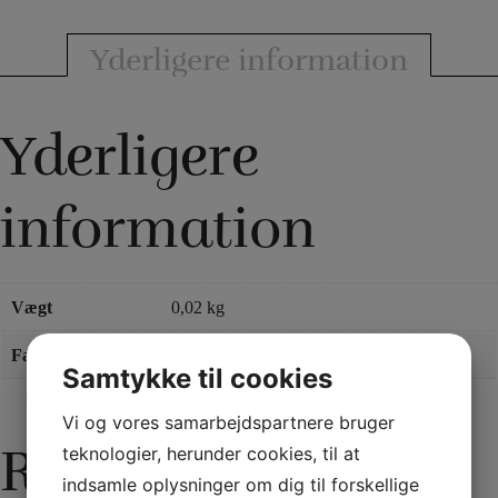
Yderligere information
Yderligere
information
Vægt
0,02 kg
Farve
Rød
,
Sort
,
Blå
Samtykke til cookies
Vi og vores samarbejdspartnere bruger
Relaterede varer
teknologier, herunder cookies, til at
indsamle oplysninger om dig til forskellige