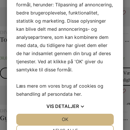
formål, herunder: Tilpasning af annoncering,
bedre brugeroplevelse, funktionalitet,
statistik og marketing. Disse oplysninger
kan blive delt med annoncerings- og
DIVERSE
BEGYNDERTRYLLERI
TRYLLERI
TØRKLÆDER
TØRKL
analysepartnere, som kan kombinere dem
MED
OG
OG
Tommelfinger – Topp
Mentalboksen
Holey Chip Miracle
45 x 45 Silketørklæder
20 x 20 Silketørklæder
CHIPS
TØRKLÆDETRICK
TØRKLÆ
med data, du tidligere har givet dem eller
de har indsamlet gennem din brug af deres
30,00
kr.
45,00
kr.
295,00
kr.
45,00
kr.
25,00
kr.
tjenester. Ved at klikke på 'OK' giver du
samtykke til disse formål.
Læs mere
Læs mere
Læs mere
Vælg
Væ
muligheder
mulig
Læs mere om vores brug af cookies og
behandling af persondata
her
.
VIS
DETALJER
DIVERSE
REBTRICK
REBTRICK
EKSKLUSIVT
TRYLLE
MED
Gypsy Thread
Tre reb til et
Figurrebet
Monkey Bar
ESP Chips
JA
NEJ
OK
JA
NEJ
CHIPS
NØDVENDIGE
PRÆFERENCER