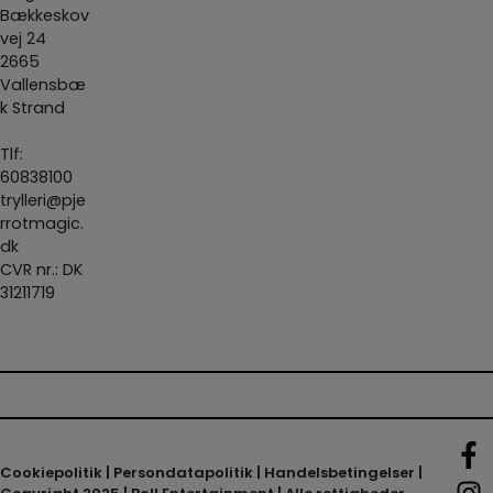
Bækkeskov
vej 24
2665
Vallensbæ
k Strand
Tlf:
60838100
trylleri@pje
rrotmagic.
dk
CVR nr.: DK
31211719
Cookiepolitik
|
Persondatapolitik
|
Handelsbetingelser
|