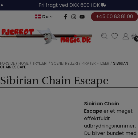
Hop
Fri fragt ved DKK 600 i DK
til
+45 60 83 81 00
Da
indholdet
0
0
FORSIDE
/
HOME
/
TRYLLERI
/
SCENETRYLLERI
/
PIRATER - IDÉER
/
SIBIRIAN
CHAIN ESCAPE
Sibirian Chain Escape
Sibirian Chain
Escape
er et meget
effektfuldt
udbrydningsnummer.
Du bliver bundet med