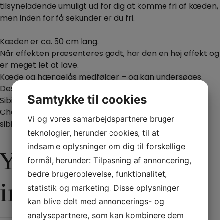
tilsyneladende umuligt ud for dig at komme fri af kæden,
men inden for få sekunder er du fri.
Kæden er ca. 50 cm lang.
Når effekten præsenteres godt, har den en høj effekt og
er meget let at lave.
Kæde og hængelås medfølger – og kan undersøges.
Desuden medfølger forklaring på dansk.
Samtykke til cookies
Sibirian Chain Escape er også kendt som Houdini’s
Chains, Houdini’s Escape, Det sibirske kædetrick,
Vi og vores samarbejdspartnere bruger
sibirlænken m.fl.
teknologier, herunder cookies, til at
indsamle oplysninger om dig til forskellige
Yderligere
formål, herunder: Tilpasning af annoncering,
bedre brugeroplevelse, funktionalitet,
information
statistik og marketing. Disse oplysninger
kan blive delt med annoncerings- og
analysepartnere, som kan kombinere dem