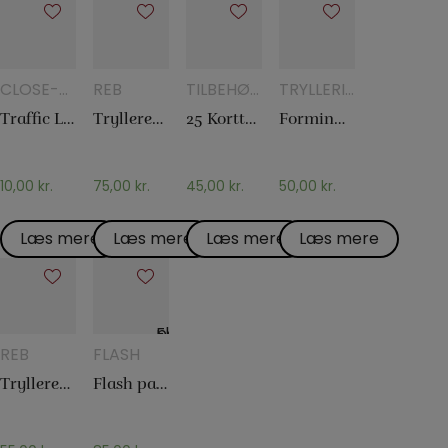
CLOSE-
REB
TILBEHØR
TRYLLERI
UP
TIL
MED
Traffic Light
Tryllereb 12 mm hvid (10 meter)
25 Korttricks – Darling
Formindskelsesmælk
TRYLLERI
KORTTRYLLERI
GLAS OG
KANDER
10,00
kr.
75,00
kr.
45,00
kr.
50,00
kr.
Læs mere
Læs mere
Læs mere
Læs mere
REB
FLASH
Tryllereb 8 mm hvid (10 meter)
Flash papir