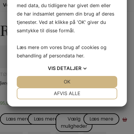
Vægt
0,16 kg
med data, du tidligere har givet dem eller
de har indsamlet gennem din brug af deres
tjenester. Ved at klikke på 'OK' giver du
Relaterede varer
samtykke til disse formål.
Læs mere om vores brug af cookies og
behandling af persondata
her
.
VIS
DETALJER
TØRKLÆDER
TRYLLERI
EKSKLUSIVT
DIVERSE
OG
MED
JA
NEJ
OK
JA
NEJ
Jørgen Fevres tørklæderutine
Det hydrostatiske glas
Monkey Bar
Tommelfinger – Topp
TØRKLÆDETRICK
GLAS OG
KANDER
NØDVENDIGE
PRÆFERENCER
AFVIS ALLE
JA
NEJ
JA
NEJ
95,00
kr.
75,00
kr.
395,00
kr.
30,00
kr.
MARKETING
STATISTIK
Læs mere
Læs mere
Vælg
Læs mere
muligheder