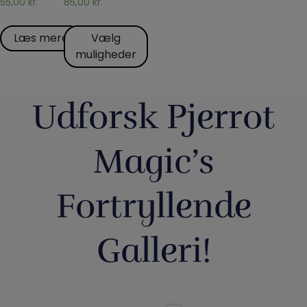
55,00
kr.
85,00
kr.
Læs mere
Vælg
muligheder
Udforsk Pjerrot
Magic’s
Fortryllende
Galleri!