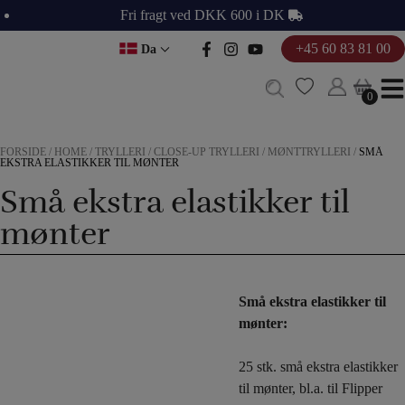
Hop
Fri fragt ved DKK 600 i DK
til
+45 60 83 81 00
Da
indholdet
0
0
FORSIDE
/
HOME
/
TRYLLERI
/
CLOSE-UP TRYLLERI
/
MØNTTRYLLERI
/
SMÅ
EKSTRA ELASTIKKER TIL MØNTER
Små ekstra elastikker til
mønter
Små ekstra elastikker til
mønter:
25 stk. små ekstra elastikker
til mønter, bl.a. til Flipper