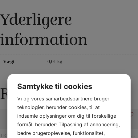
Yderligere
information
Vægt
0,01 kg
Samtykke til cookies
Relaterede varer
Vi og vores samarbejdspartnere bruger
teknologier, herunder cookies, til at
indsamle oplysninger om dig til forskellige
formål, herunder: Tilpasning af annoncering,
bedre brugeroplevelse, funktionalitet,
TRYLLERI
TØRKLÆDER
REB
REBTRICK
TRYLLE