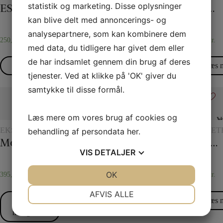
MED
OG
MED
statistik og marketing. Disse oplysninger
ESP Chips
45 x 45 Silketørklæder
Tryllereb 8 mm hvid (10 meter)
Det overklippede reb
Formindskelsesmælk
CHIPS
TØRKLÆDETRICK
GLAS
kan blive delt med annoncerings- og
OG
KANDE
analysepartnere, som kan kombinere dem
250,00
kr.
45,00
kr.
55,00
kr.
35,00
kr.
50,00
kr.
med data, du tidligere har givet dem eller
de har indsamlet gennem din brug af deres
Læs mere
Vælg
Læs mere
Læs mere
Læs 
tjenester. Ved at klikke på 'OK' giver du
muligheder
samtykke til disse formål.
Læs mere om vores brug af cookies og
EKSKLUSIVT
TØRKLÆDER
BEGYNDERTRYLLERI
TILBEHØR
SCENET
behandling af persondata
her
.
OG
TIL
Monkey Bar
Jørgen Fevres tørklæderutine
Mentalboksen
25 Korttricks – Darling
Vand i avisen
TØRKLÆDETRICK
KORTTRYLLERI
VIS
DETALJER
JA
NEJ
OK
JA
NEJ
395,00
kr.
95,00
kr.
45,00
kr.
45,00
kr.
45,00
kr.
NØDVENDIGE
PRÆFERENCER
AFVIS ALLE
Vælg
Læs mere
Læs mere
Læs mere
Læs 
JA
NEJ
JA
NEJ
muligheder