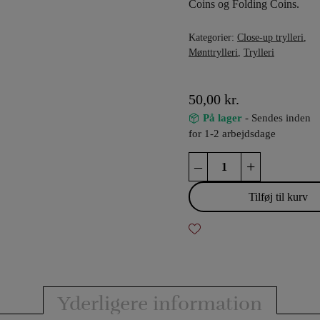
Coins og Folding Coins.
Kategorier:
Close-up trylleri
,
Mønttrylleri
,
Trylleri
50,00
kr.
På lager
- Sendes inden
for 1-2 arbejdsdage
Små
–
+
ekstra
elastikker
Tilføj til kurv
til
mønter
antal
Yderligere information