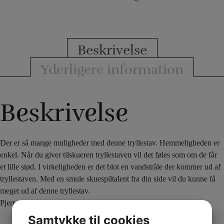
Beskrivelse
Yderligere information
Beskrivelse
Der er så mange muligheder med denne tryllestav. Hemmeligheden er
enkel. Når du giver tilskueren tryllestaven vil det føles som om de får
et lille stød. I virkeligheden er det blot en vandstråle der kommer ud af
tryllestaven. Med en smule skuespiltalent fra din side vil du kunne få
meget ud af denne tryllestav.
PjerrotMagic sværhedsgrad: 0
Samtykke til cookies