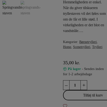
Hemmeligheden er enkel.
Når du giver tilskueren
tryllestaven vil det føles som
om de får et lille stød. I
virkeligheden er det blot en
vandstråle….
Kategorier:
Børnetrylleri
,
Home
,
Scenetrylleri
,
Trylleri
35,00
kr.
På lager
- Sendes inden
for 1-2 arbejdsdage
Springvands-
–
+
staven
antal
Tilføj til kurv