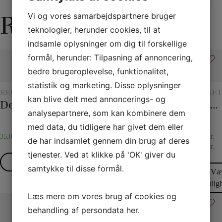
Relaterede varer
Vi og vores samarbejdspartnere bruger
teknologier, herunder cookies, til at
indsamle oplysninger om dig til forskellige
formål, herunder: Tilpasning af annoncering,
bedre brugeroplevelse, funktionalitet,
statistik og marketing. Disse oplysninger
REBTRICK
KORTRICK
TØRKLÆDER
TØRKLÆDER
BØRNET
kan blive delt med annoncerings- og
OG
OG
Det overklippede reb
Verdens længste korttrick
Jørgen Fevres tørklæderutine
30 x 30 Silketørklæder
Åndevasen
TØRKLÆDETRICK
TØRKLÆDETRICK
analysepartnere, som kan kombinere dem
med data, du tidligere har givet dem eller
35,00
kr.
30,00
kr.
95,00
kr.
30,00
kr.
40,00
kr.
–
de har indsamlet gennem din brug af deres
50,00
kr.
tjenester. Ved at klikke på 'OK' giver du
Læs mere
Læs mere
Læs mere
Vælg
samtykke til disse formål.
Væ
muligheder
mulig
Læs mere om vores brug af cookies og
behandling af persondata
her
.