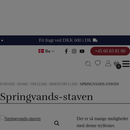
Hop
til
indholdet
Fri fragt ved DKK 600 i DK
+45 60 83 81 00
Da
0
0
FORSIDE
/
HOME
/
TRYLLERI
/
BØRNETRYLLERI
/
SPRINGVANDS-STAVEN
Springvands-staven
Der er så mange muligheder
med denne tryllestav.