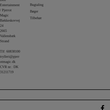
Bugtaling
Entertainment
/ Pjerrot
Bøger
Magic
Tilbehør
Bækkeskovvej
24
2665
Vallensbæk
Strand
Tlf:
60838100
trylleri@pjerr
otmagic.dk
CVR nr.: DK
31211719