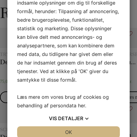
indsamle oplysninger om dig til forskellige
Relaterede varer
formål, herunder: Tilpasning af annoncering,
bedre brugeroplevelse, funktionalitet,
statistik og marketing. Disse oplysninger
kan blive delt med annoncerings- og
analysepartnere, som kan kombinere dem
med data, du tidligere har givet dem eller
TRYLLERI
TRYLLERI
REB
REBTRICK
DIVERS
MED
MED
Det hydrostatiske glas
Holey Chip Miracle
Tryllereb 12 mm hvid (10 meter)
Det overklippede reb
Tommelfinger – Topp
de har indsamlet gennem din brug af deres
GLAS
CHIPS
OG
tjenester. Ved at klikke på 'OK' giver du
KANDER
samtykke til disse formål.
75,00
kr.
295,00
kr.
75,00
kr.
35,00
kr.
30,00
kr.
Læs mere om vores brug af cookies og
Læs mere
Læs mere
Læs mere
Læs mere
Læs 
behandling af persondata
her
.
VIS
DETALJER
SCENETRYLLERI
EKSKLUSIVT
TØRKLÆDER
DIVERSE
REB
JA
NEJ
OK
JA
NEJ
OG