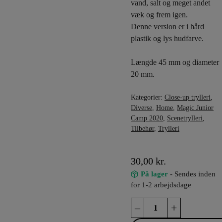
vand, salt og meget andet
væk og frem igen.
Denne version er i hård
plastik og lys hudfarve.
Længde 45 mm og diameter
20 mm.
Kategorier:
Close-up trylleri
,
Diverse
,
Home
,
Magic Junior
Camp 2020
,
Scenetrylleri
,
Tilbehør
,
Trylleri
30,00
kr.
På lager
- Sendes inden
for 1-2 arbejdsdage
Tommelfinger
–
+
-