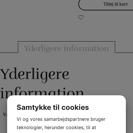
hård
Tilføj til kurv
plastik
senior
antal
Yderligere information
Yderligere
information
Samtykke til cookies
Vægt
0,05 kg
Vi og vores samarbejdspartnere bruger
teknologier, herunder cookies, til at