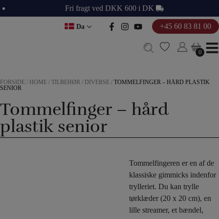
Hop
Fri fragt ved DKK 600 i DK
til
+45 60 83 81 00
Da
indholdet
0
0
FORSIDE
/
HOME
/
TILBEHØR
/
DIVERSE
/
TOMMELFINGER – HÅRD PLASTIK
SENIOR
Tommelfinger – hård
plastik senior
Tommelfingeren er en af de
klassiske gimmicks indenfor
trylleriet. Du kan trylle
tørklæder (20 x 20 cm), en
lille streamer, et bændel,