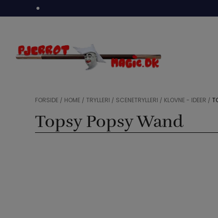
Hop
til
indholdet
FORSIDE
/
HOME
/
TRYLLERI
/
SCENETRYLLERI
/
KLOVNE - IDÉER
/
T
Topsy Popsy Wand