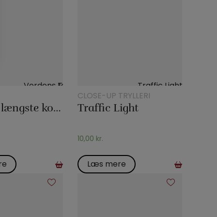
CLOSE-UP TRYLLERI
Verdens længste korttrick
Traffic Light
10,00
kr.
re
Læs mere