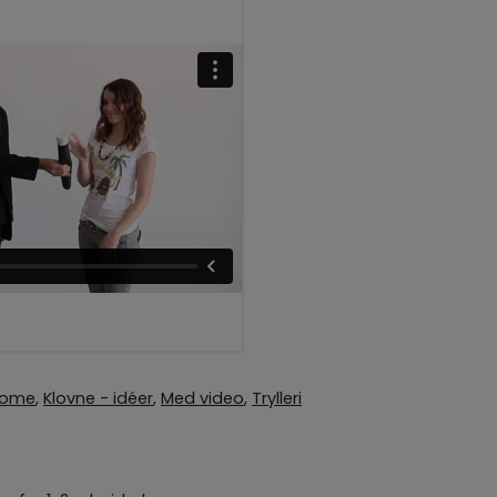
ome
,
Klovne - idéer
,
Med video
,
Trylleri