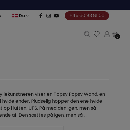
+45 60 83 81 00
Da
s
0
0
yllekunstneren viser en Topsy Popsy Wand, en
d hvide ender. Pludselig hopper den ene hvide
jt op i luften. UPS. På med den igen, men så
ende af. Den sættes på igen, men så ….