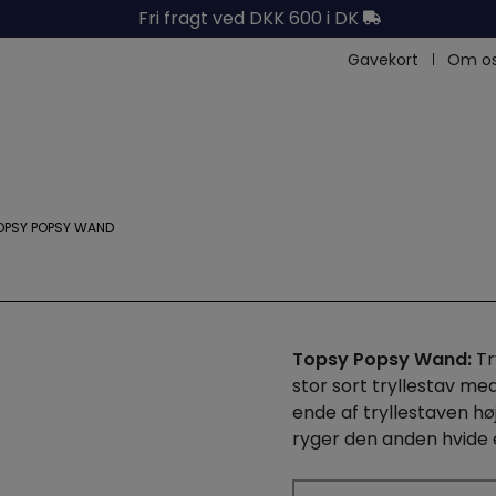
Fri fragt ved DKK 600 i DK
Gavekort
Om o
OPSY POPSY WAND
Topsy Popsy Wand:
Tr
stor sort tryllestav me
ende af tryllestaven hø
ryger den anden hvide 