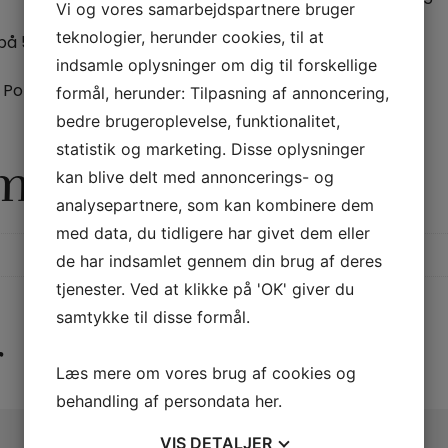
Vi og vores samarbejdspartnere bruger
teknologier, herunder cookies, til at
på 5 cm.
indsamle oplysninger om dig til forskellige
g Pop Out Wand.
formål, herunder: Tilpasning af annoncering,
bedre brugeroplevelse, funktionalitet,
statistik og marketing. Disse oplysninger
rmation
kan blive delt med annoncerings- og
analysepartnere, som kan kombinere dem
med data, du tidligere har givet dem eller
de har indsamlet gennem din brug af deres
tjenester. Ved at klikke på 'OK' giver du
samtykke til disse formål.
r
Læs mere om vores brug af cookies og
behandling af persondata
her
.
VIS
DETALJER