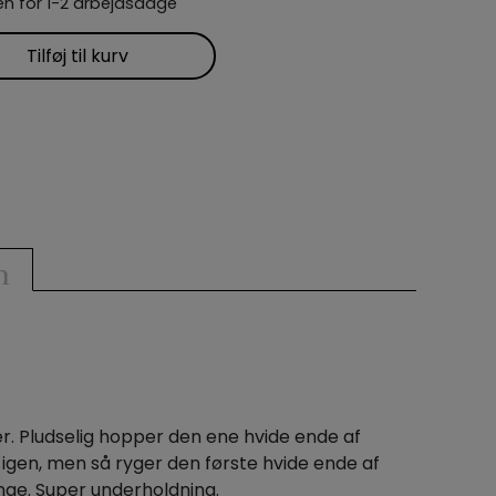
n for 1-2 arbejdsdage
Tilføj til kurv
n
r. Pludselig hopper den ene hvide ende af
 igen, men så ryger den første hvide ende af
nge. Super underholdning.