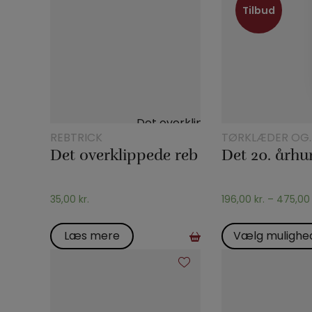
Tilbud
Tilbud
REBTRICK
TØRKLÆDER OG
TØRKLÆDETRIC
Det overklippede reb
35,00
kr.
196,00
kr.
–
475,0
Læs mere
Vælg mulighe