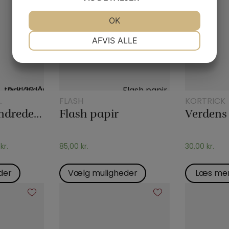
JA
NEJ
OK
JA
NEJ
NØDVENDIGE
PRÆFERENCER
AFVIS ALLE
JA
NEJ
JA
NEJ
MARKETING
STATISTIK
FLASH
KORTRICK
K
Det 20. århundredes tørklædetrick
Flash papir
0
kr.
85,00
kr.
30,00
kr.
der
Vælg muligheder
Læs me