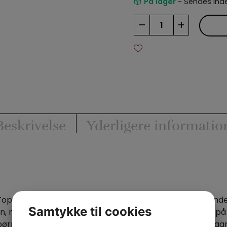
På lager
- Sendes inde
Topsy
–
+
Popsy
Wand
antal
Beskrivelse
Yderligere informatio
Topsy Popsy Wand, en stor sort tryllestav med hvide ende
Samtykke til cookies
igen, men så ryger den anden hvide ende af. Den sættes på
ørnene råber, at den er faldet af, og det er maaange ga