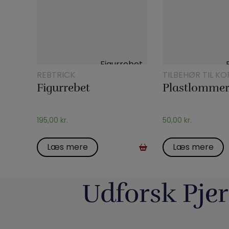
REBTRICK
TILBEHØR TIL KO
Figurrebet
Plastlommer 
195,00
kr.
50,00
kr.
Læs mere
Læs mere
Udforsk Pjer