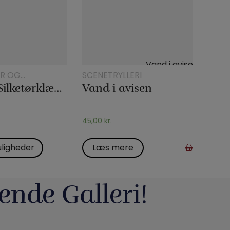
R OG
SCENETRYLLERI
TRICK
45 x 45 Silketørklæder
Vand i avisen
45,00
kr.
ligheder
Læs mere
ende Galleri!