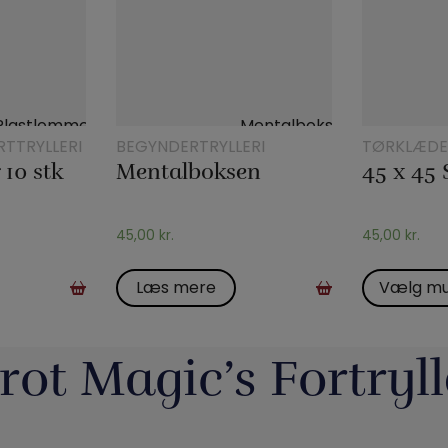
RTTRYLLERI
BEGYNDERTRYLLERI
TØRKLÆDE
TØRKLÆDE
10 stk
Mentalboksen
45,00
kr.
45,00
kr.
Læs mere
Vælg mu
rot Magic’s Fortryll