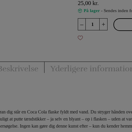
25,00
kr.
På lager
- Sendes inden f
Upside
–
+
Down
antal
Beskrivelse
Yderligere informatio
oran dig står en Coca Cola flaske fyldt med vand.
Du
stryger hånden ove
 putte tændstikker – ja selv en blyant – op i flasken – uden at vand
ndersøgelse. Ingen kan gøre dig denne kunst efter – kun du kender hem