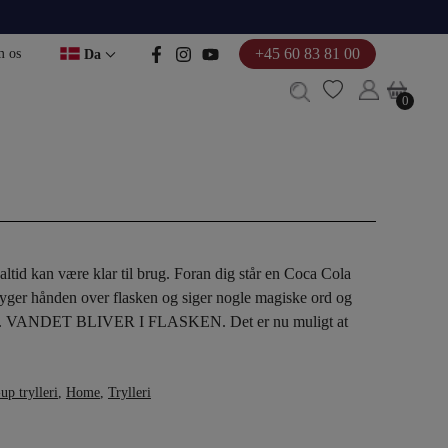
+45 60 83 81 00
 os
Da
0
0
altid kan være klar til brug. Foran dig står en Coca Cola
ryger hånden over flasken og siger nogle
magiske
ord
og
.
VANDET BLIVER I FLASKEN. Det er nu muligt at
up trylleri
,
Home
,
Trylleri