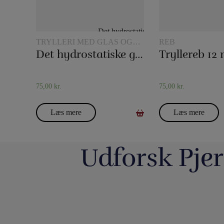
TRYLLERI MED GLAS OG
REB
KANDER
Det hydrostatiske glas
75,00
kr.
75,00
kr.
Læs mere
Læs mere
Udforsk Pjer
Så har vi fyldt lageret op igen med nye
Boll Entertainment / P
forskellige bugtalerdukker og bugtalerdyr, så
Danmarks 
du kan anskaffe dig den helt rigtige dukke
https://pjerrotmagic.dk/da/home/1822-
Du finder et kort fra 
eller dyr til din forestilling. F.eks. kan vi
Nogle kriser fylder
avengers-infinity-saga-playing-cards-
har aldrig været nemm