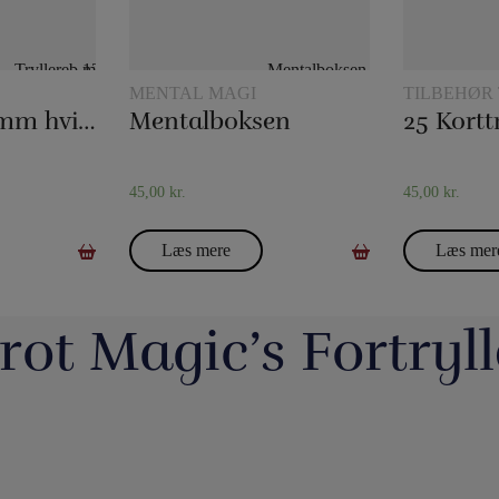
MENTAL MAGI
TILBEHØR 
KORTTRYL
Tryllereb 12 mm hvid (10 meter)
Mentalboksen
45,00
kr.
45,00
kr.
Læs mere
Læs mer
rot Magic’s Fortryll
jerrotMagic.dk støtter
Magic Junior Day i lørdags var en dejlig dag.
Lørdag h
Indsamling
Henrik Specht fortalte om sit trylleliv, som
udsalgsd
har budt på mange spændende oplevelser
spændende 
umulig placering - det
Evolushin: Shin Lim har samlet mere end
En af de nye
 i nyhederne. Andre
med konkurrencer, shows og møder med
CheffMagic. T
ere - eller mere måske
100 tryllenumre i dette flotte begyndersæt.