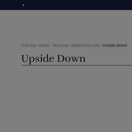
Hop
til
indholdet
FORSIDE
/
HOME
/
TRYLLERI
/
BØRNETRYLLERI
/
UPSIDE DOWN
Upside Down