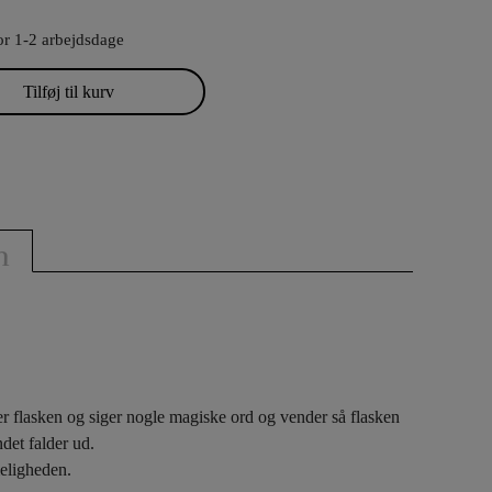
or 1-2 arbejdsdage
Tilføj til kurv
n
r flasken og siger nogle
magiske
ord
og vender
så flasken
et falder ud.
meligheden.