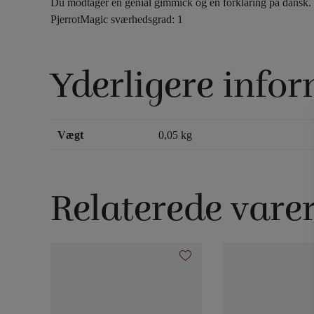
Du modtager en genial gimmick og en forklaring på dansk.
PjerrotMagic sværhedsgrad: 1
Yderligere info
Vægt
0,05 kg
Relaterede vare