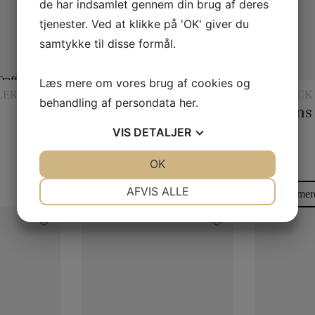
de har indsamlet gennem din brug af deres
tjenester. Ved at klikke på 'OK' giver du
samtykke til disse formål.
Læs mere om vores brug af cookies og
LERI
TRYLLERI MED GLAS OG
KORTRICK
behandling af persondata
her
.
KANDER
Formindskelsesmælk
VIS
DETALJER
50,00
kr.
30,00
kr.
JA
NEJ
OK
JA
NEJ
NØDVENDIGE
PRÆFERENCER
AFVIS ALLE
Læs mere
Læs mer
JA
NEJ
JA
NEJ
MARKETING
STATISTIK