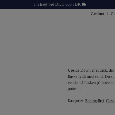
Fri fragt ved DKK 600 i DK
Gavekort
Om
Upside Down er et trick, der 
flaske fyldt med vand.
Du
st
vender
så flasken
på hovedet
putte….
Kategorier:
Børnetrylleri
,
Close-