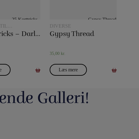
TIL
DIVERSE
LERI
25 Korttricks – Darling
Gypsy Thread
35,00
kr.
e
Læs mere
ende Galleri!
avde vi en meget hyggelig
Du kan blive tryllekunstner - Lær at trylle:
ag. Og et særdeles godt og
Du har sikkert set en tryllekunstner optræde
seminar ved Henning Nielsen,
på en skærm eller ude i virkeligheden, og nu
ste ting i web shoppen er Fall
Vil du lave vand til vin, så tag et kig på dette
ak til jer, der kom og var med.
har du fået lyst til at lære et par tricks, så du
2.0 - se
imponerende trick: Infinity Wine: