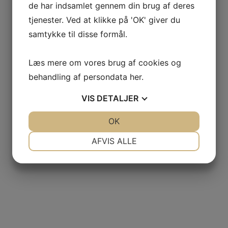
de har indsamlet gennem din brug af deres
tjenester. Ved at klikke på 'OK' giver du
samtykke til disse formål.
Læs mere om vores brug af cookies og
behandling af persondata
her
.
VIS
DETALJER
JA
NEJ
OK
JA
NEJ
NØDVENDIGE
PRÆFERENCER
AFVIS ALLE
JA
NEJ
JA
NEJ
MARKETING
STATISTIK