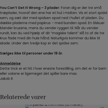
You Can’t Get It Wrong – 3 plader:
Foran dig er der tre små
træplader, hvoraf den ene har et hul i midten. Vis et stort spidst
søm, og sæt det med spidsen opad ned i hullet af pladen. Du
dække pladerne med papkrus – med bunden opad. En tilskuer
blander krusene, mens du vender ryggen til. Når du vender
rundt, kan du ved hjælp af dit “magiske talent” slå to af de tre
krus flade med din hule hånd. Naturligvis kommer du ikke til
skade. Under den tredje kop er det spidse søm.
Sælges ikke til personer under 18 år.
Anmeldelse
Dette trick er et hit i hver eneste forestilling, om det er for børn
eller voksne er ligemeget det spiller bare max.
Jakob R.
Relaterede varer