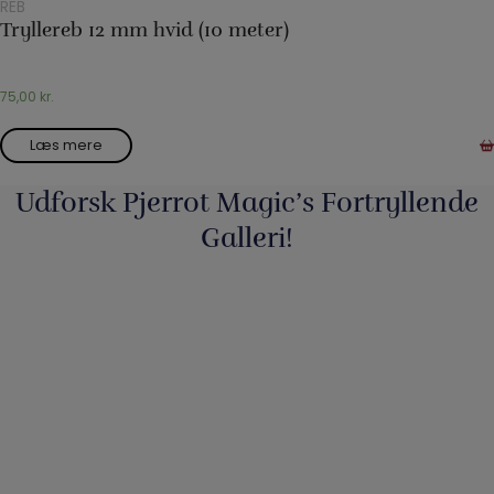
REB
Tryllereb 12 mm hvid (10 meter)
75,00
kr.
Læs mere
Udforsk Pjerrot Magic’s Fortryllende
Galleri!
Så har vi fyldt lageret op igen med nye
...
3
0