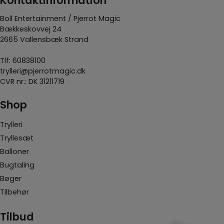
Kontaktinformation
Boll Entertainment / Pjerrot Magic
Bækkeskovvej 24
2665 Vallensbæk Strand
Tlf:
60838100
trylleri@pjerrotmagic.dk
CVR nr.: DK 31211719
Shop
Trylleri
Tryllesæt
Balloner
Bugtaling
Bøger
Tilbehør
Tilbud