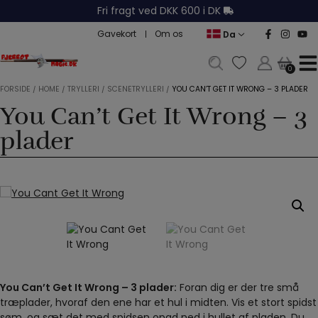
Hop
Fri fragt ved DKK 600 i DK
til
Gavekort
Om os
Da
indholdet
0
0
FORSIDE
/
HOME
/
TRYLLERI
/
SCENETRYLLERI
/
YOU CAN’T GET IT WRONG – 3 PLADER
You Can’t Get It Wrong – 3
plader
You Can’t Get It Wrong – 3 plader:
Foran dig er der tre små
træplader, hvoraf den ene har et hul i midten. Vis et stort spidst
søm, og sæt det med spidsen opad ned i hullet af pladen. Du