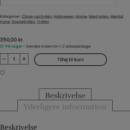
Kategorier:
Close-up trylleri
,
Halloween
,
Home
,
Med video
,
Mental
magi
,
Scenetrylleri
,
Trylleri
350,00
kr.
På lager
- Sendes inden for 1-2 arbejdsdage
You
–
+
Tilføj til kurv
Can't
Get
It
Wrong
-
3
Beskrivelse
plader
antal
Yderligere information
Beskrivelse