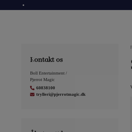
Hop
til
indholdet
Kontakt os
Boll Entertainment /
Pjerrot Magic
V
60838100
trylleri@pjerrotmagic.dk