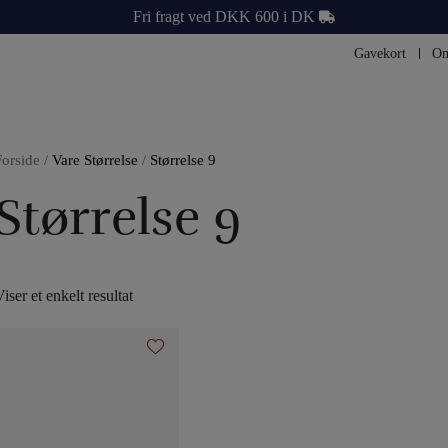
Fri fragt ved DKK 600 i DK
Gavekort
Om
Forside
/
Vare Størrelse
/
Størrelse 9
Størrelse 9
iser et enkelt resultat