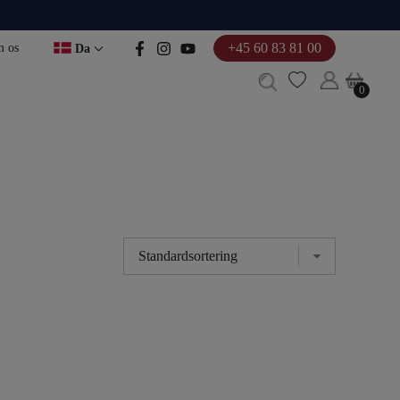
+45 60 83 81 00
 os
Da
0
0