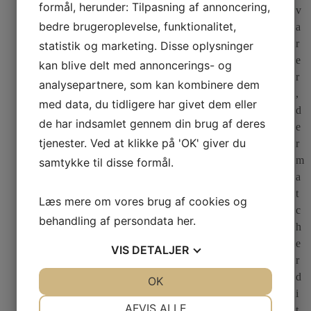
formål, herunder: Tilpasning af annoncering,
v
bedre brugeroplevelse, funktionalitet,
a
r
statistik og marketing. Disse oplysninger
e
kan blive delt med annoncerings- og
r
analysepartnere, som kan kombinere dem
,
med data, du tidligere har givet dem eller
d
de har indsamlet gennem din brug af deres
e
tjenester. Ved at klikke på 'OK' giver du
r
m
samtykke til disse formål.
a
t
Læs mere om vores brug af cookies og
c
behandling af persondata
her
.
h
e
VIS
DETALJER
r
d
JA
NEJ
OK
JA
NEJ
i
NØDVENDIGE
PRÆFERENCER
AFVIS ALLE
t