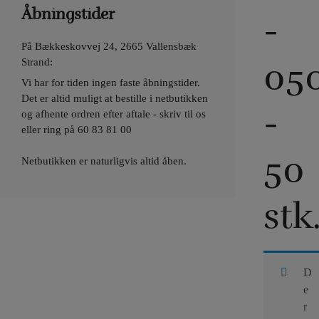
Åbningstider
-
På Bækkeskovvej 24, 2665 Vallensbæk
05
Strand:
Vi har for tiden ingen faste åbningstider.
Det er altid muligt at bestille i netbutikken
-
og afhente ordren efter aftale - skriv til os
eller ring på
60 83 81 00
50
Netbutikken er naturligvis altid åben.
stk
D
e
r