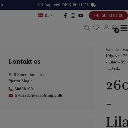
Hop
Fri fragt ved DKK 600 i DK
til
+45 60 83 81 00
Da
indholdet
0
0
Forside
/
Va
Udgave
/
26
Kontakt os
- Lilac - 050
- 50 stk.
Boll Entertainment /
26
Pjerrot Magic
60838100
trylleri@pjerrotmagic.dk
-
Lil