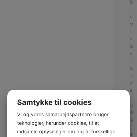
b
l
e
v
i
k
k
e
f
u
n
d
e
t
Samtykke til cookies
n
o
Vi og vores samarbejdspartnere bruger
g
teknologier, herunder cookies, til at
l
indsamle oplysninger om dig til forskellige
e