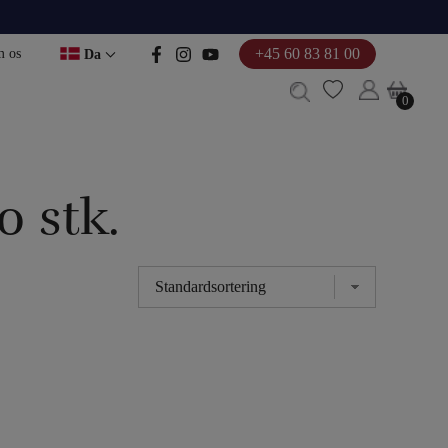
+45 60 83 81 00
 os
Da
0
0
0 stk.