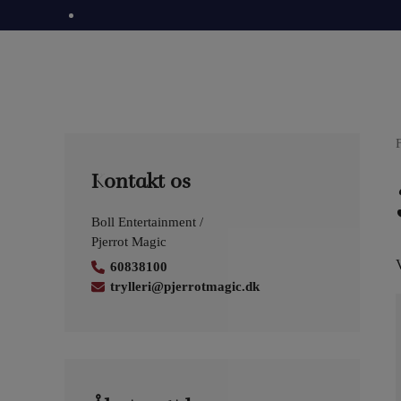
Hop
til
indholdet
Kontakt os
Boll Entertainment /
Pjerrot Magic
V
60838100
trylleri@pjerrotmagic.dk