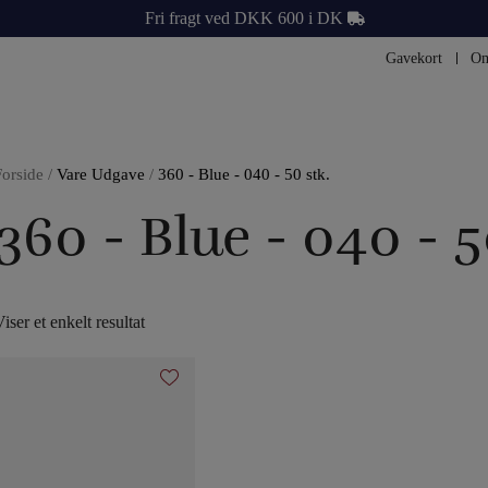
Fri fragt ved DKK 600 i DK
Gavekort
Om
Forside
/
Vare Udgave
/
360 - Blue - 040 - 50 stk.
360 - Blue - 040 - 5
iser et enkelt resultat