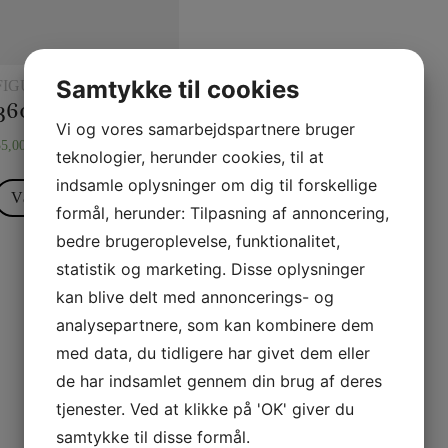
Samtykke til cookies
FIGURBALLONER
360S Figurballoner (store balloner)
Vi og vores samarbejdspartnere bruger
55,00
kr.
–
60,00
kr.
teknologier, herunder cookies, til at
indsamle oplysninger om dig til forskellige
Vælg muligheder
formål, herunder: Tilpasning af annoncering,
bedre brugeroplevelse, funktionalitet,
statistik og marketing. Disse oplysninger
kan blive delt med annoncerings- og
analysepartnere, som kan kombinere dem
med data, du tidligere har givet dem eller
de har indsamlet gennem din brug af deres
tjenester. Ved at klikke på 'OK' giver du
samtykke til disse formål.