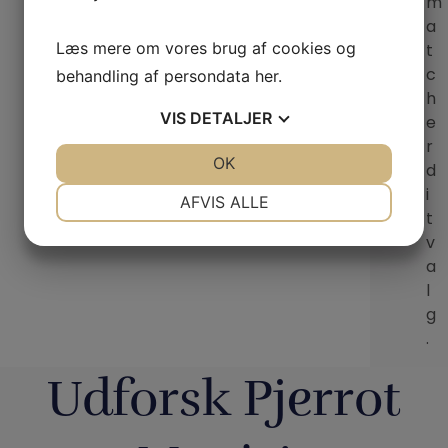
m
a
Læs mere om vores brug af cookies og
t
c
behandling af persondata
her
.
h
VIS
DETALJER
e
r
JA
NEJ
OK
JA
NEJ
d
i
NØDVENDIGE
PRÆFERENCER
AFVIS ALLE
t
JA
NEJ
JA
NEJ
v
a
MARKETING
STATISTIK
l
g
.
Udforsk Pjerrot