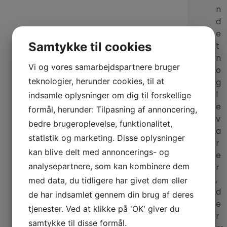
n
d
e
Samtykke til cookies
t
n
Vi og vores samarbejdspartnere bruger
o
teknologier, herunder cookies, til at
g
l
indsamle oplysninger om dig til forskellige
e
formål, herunder: Tilpasning af annoncering,
v
bedre brugeroplevelse, funktionalitet,
a
statistik og marketing. Disse oplysninger
r
kan blive delt med annoncerings- og
e
analysepartnere, som kan kombinere dem
r
,
med data, du tidligere har givet dem eller
d
de har indsamlet gennem din brug af deres
e
tjenester. Ved at klikke på 'OK' giver du
r
samtykke til disse formål.