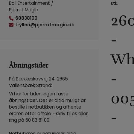
Boll Entertainment /
stk.
Pjerrot Magic
26
60838100
trylleri@pjerrotmagic.dk
-
Wh
Åbningstider
-
På Bækkeskovvej 24, 2665
Vallensbæk Strand:
00
Vi har for tiden ingen faste
åbningstider. Det er altid muligt at
bestille i netbutikken og afhente
-
ordren efter aftale - skriv til os eller
ring på
60 83 81 00
Netbutikken er naturligvis altid