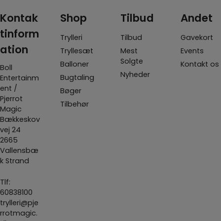
Kontak
Shop
Tilbud
Andet
tinform
Trylleri
Tilbud
Gavekort
ation
Tryllesæt
Mest
Events
Solgte
Balloner
Kontakt os
Boll
Nyheder
Bugtaling
Entertainm
ent /
Bøger
Pjerrot
Tilbehør
Magic
Bækkeskov
vej 24
2665
Vallensbæ
k Strand
Tlf:
60838100
trylleri@pje
rrotmagic.