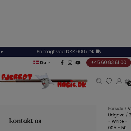
Hop
til
indholdet
Fri fragt ved DKK 600 i DK
+45 60 83 81 00
Da
0
0
Forside
/
V
Udgave
/
Kontakt os
- White -
005 - 50