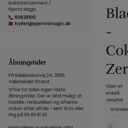
Boll Entertainment /
Bla
Pjerrot Magic
60838100
trylleri@pjerrotmagic.dk
-
Co
Åbningstider
Ze
På Bækkeskovvej 24, 2665
Vallensbæk Strand:
Viser et
Vi har for tiden ingen faste
enkelt
åbningstider. Det er altid muligt at
resultat
bestille i netbutikken og afhente
ordren efter aftale - skriv til os eller
ring på
60 83 81 00
Netbutikken er naturligvis altid