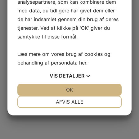
analysepartnere, som kan kombinere dem
Magic’s
med data, du tidligere har givet dem eller
de har indsamlet gennem din brug af deres
Fortryllende
tjenester. Ved at klikke på 'OK' giver du
samtykke til disse formål.
Galleri!
Læs mere om vores brug af cookies og
behandling af persondata
her
.
VIS
DETALJER
Så har vi fyldt lageret op igen med nye
...
3
0
JA
NEJ
OK
JA
NEJ
NØDVENDIGE
PRÆFERENCER
AFVIS ALLE
JA
NEJ
JA
NEJ
MARKETING
STATISTIK