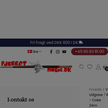
Hop
til
indholdet
Fri fragt ved DKK 600 i DK
+45 60 83 81 00
Da
0
0
Forside
/
V
Udgave
/
Kontakt os
- Coke
Zero