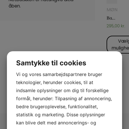
åben.
MØNTTRYL
Banked by Taiwan Ben
295,00
kr.
Væl
muligh
Samtykke til cookies
Vi og vores samarbejdspartnere bruger
teknologier, herunder cookies, til at
indsamle oplysninger om dig til forskellige
formål, herunder: Tilpasning af annoncering,
bedre brugeroplevelse, funktionalitet,
statistik og marketing. Disse oplysninger
Udforsk Pjerrot
kan blive delt med annoncerings- og