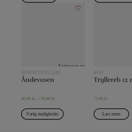
BØRNETRYLLERI
REB
Åndevasen
40,00
kr.
–
50,00
kr.
75,00
kr.
Vælg muligheder
Læs mere