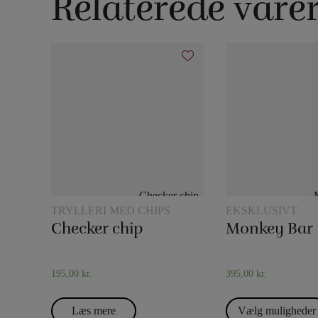
Relaterede vare
TRYLLERI MED CHIPS
EKSKLUSIVT
Checker chip
Monkey Bar
195,00
kr.
395,00
kr.
Læs mere
Vælg muligheder