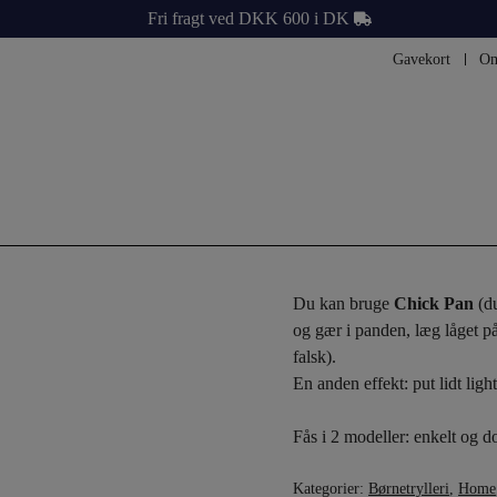
Fri fragt ved DKK 600 i DK
Gavekort
Om
Du kan bruge
Chick Pan
(du
og gær i panden, læg låget på
falsk).
En anden effekt: put lidt lig
Fås i 2 modeller: enkelt og d
Kategorier:
Børnetrylleri
,
Home