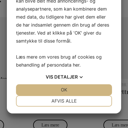
r
kan blive delt med annoncerings- og
analysepartnere, som kan kombinere dem
med data, du tidligere har givet dem eller
de har indsamlet gennem din brug af deres
tjenester. Ved at klikke på 'OK' giver du
samtykke til disse formål.
Læs mere om vores brug af cookies og
behandling af persondata
her
.
VIS
DETALJER
REBTRICK
TILBEHØR 
JA
NEJ
OK
JA
NEJ
KORTTRYL
Tre reb til et
NØDVENDIGE
PRÆFERENCER
AFVIS ALLE
JA
NEJ
JA
NEJ
45,00
kr.
45,00
kr.
MARKETING
STATISTIK
Læs mere
Læs mer