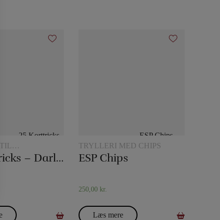
TIL
TRYLLERI MED CHIPS
LERI
25 Korttricks – Darling
ESP Chips
250,00
kr.
e
Læs mere