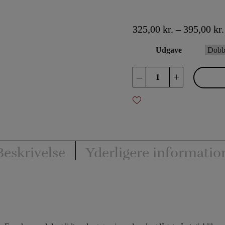
325,00
kr.
–
395,00
kr.
Udgave
Chick
–
+
Pan
antal
Beskrivelse
Yderligere informatio