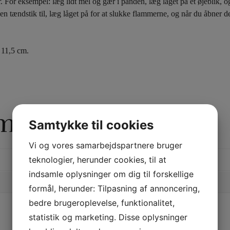
For eksempel: læg lidt mel og gær i panden, læg låget på et øjeblik, og
r en tændstik til, læg låget på for at slukke flammerne, og når du åbner 
 11,5 cm.
rmation
Samtykke til cookies
Vi og vores samarbejdspartnere bruger
teknologier, herunder cookies, til at
indsamle oplysninger om dig til forskellige
formål, herunder: Tilpasning af annoncering,
bedre brugeroplevelse, funktionalitet,
statistik og marketing. Disse oplysninger