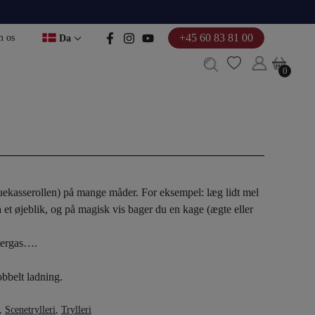
+45 60 83 81 00
 os
Da
0
0
ekasserollen) på mange måder. For eksempel: læg lidt mel
 et øjeblik, og på magisk vis bager du en kage (ægte eller
htergas….
obbelt ladning.
,
Scenetrylleri
,
Trylleri