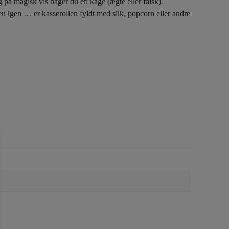
 på magisk vis bager du en kage (ægte eller falsk).
den igen … er kasserollen fyldt med slik, popcorn eller andre