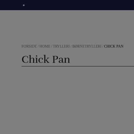
Hop
til
indholdet
FORSIDE
/
HOME
/
TRYLLERI
/
BØRNETRYLLERI
/
CHICK PAN
Chick Pan