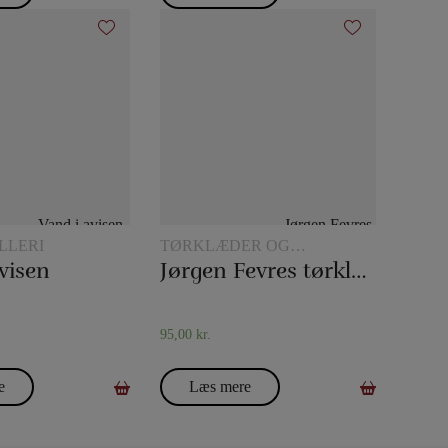
LLERI
TØRKLÆDER OG
TØRKLÆDETRICK
visen
Jørgen Fevres tørklæderutine
95,00
kr.
e
Læs mere