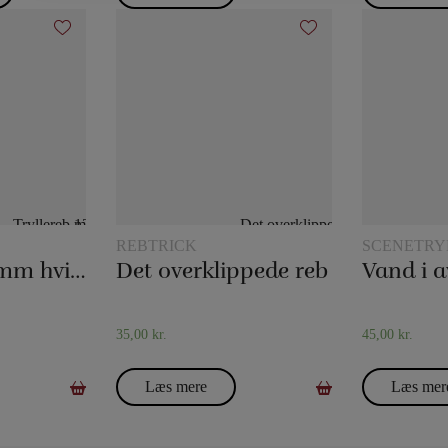
REBTRICK
SCENETRY
Tryllereb 12 mm hvid (10 meter)
Det overklippede reb
Vand i a
35,00
kr.
45,00
kr.
Læs mere
Læs mer