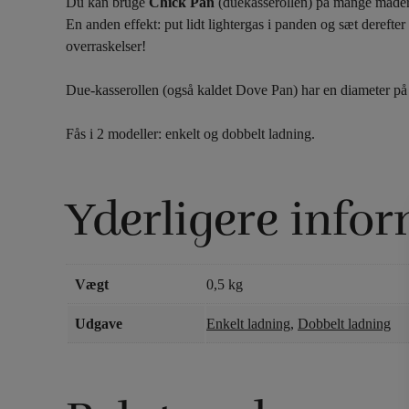
Du kan bruge
Chick Pan
(duekasserollen) på mange måder. 
En anden effekt: put lidt lightergas i panden og sæt derefte
overraskelser!
Due-kasserollen (også kaldet Dove Pan) har en diameter på
Fås i 2 modeller: enkelt og dobbelt ladning.
Yderligere info
Vægt
0,5 kg
Udgave
Enkelt ladning
,
Dobbelt ladning