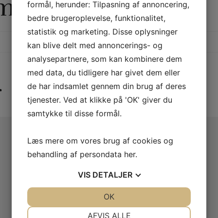
rmation
formål, herunder: Tilpasning af annoncering,
bedre brugeroplevelse, funktionalitet,
statistik og marketing. Disse oplysninger
kan blive delt med annoncerings- og
analysepartnere, som kan kombinere dem
med data, du tidligere har givet dem eller
r
de har indsamlet gennem din brug af deres
tjenester. Ved at klikke på 'OK' giver du
samtykke til disse formål.
Læs mere om vores brug af cookies og
behandling af persondata
her
.
VIS
DETALJER
JA
NEJ
OK
JA
NEJ
NØDVENDIGE
PRÆFERENCER
AFVIS ALLE