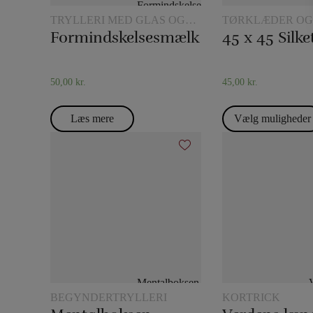
TRYLLERI MED GLAS OG
TØRKLÆDER OG
KANDER
TØRKLÆDETRIC
Formindskelsesmælk
50,00
kr.
45,00
kr.
Læs mere
Vælg muligheder
BEGYNDERTRYLLERI
KORTRICK