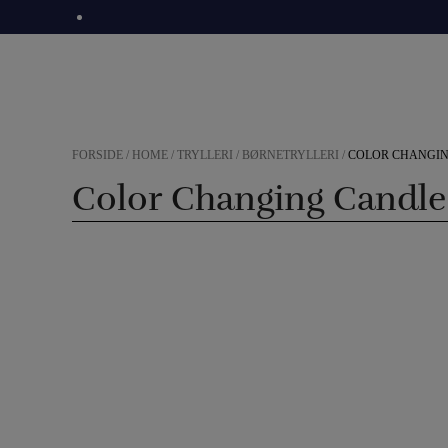
Hop
til
indholdet
FORSIDE
/
HOME
/
TRYLLERI
/
BØRNETRYLLERI
/
COLOR CHANGI
Color Changing Candle