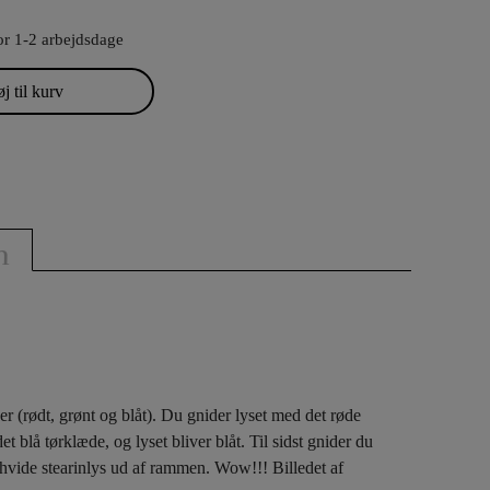
or 1-2 arbejdsdage
øj til kurv
n
der (rødt, grønt og blåt). Du gnider lyset med det røde
 blå tørklæde, og lyset bliver blåt. Til sidst gnider du
det hvide stearinlys ud af rammen. Wow!!! Billedet af