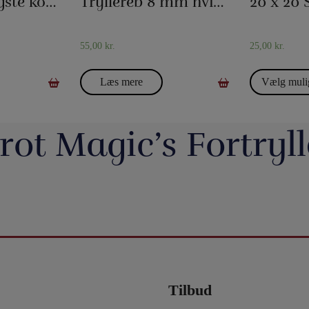
Verdens længste korttrick
Tryllereb 8 mm hvid (10 meter)
55,00
kr.
25,00
kr.
Læs mere
Vælg muli
rot Magic’s Fortryll
jerrotMagic.dk støtter
Magic Junior Day i lørdags var en dejlig dag.
Lørdag h
Indsamling
Henrik Specht fortalte om sit trylleliv, som
udsalgsd
har budt på mange spændende oplevelser
spændende 
umulig placering - det
Evolushin: Shin Lim har samlet mere end
En af de nye
 i nyhederne. Andre
med konkurrencer, shows og møder med
CheffMagic. T
ere - eller mere måske
100 tryllenumre i dette flotte begyndersæt.
i stilhed.
interessante mennesker. Desuden var der
t!! Danny Weiser har
Og der er fine videoer, som viser, hvordan
https://pjer
kameraer vender sig
workshops, hvor juniorer både lærte mange
de trick, Manifest, og
man laver dissse mange trick. Der er trylleri
20-bana
n. Millioner af børn
nye trick, greb mm - og ikke mindst hørte en
gerer med spillekort.
til mange timer.
#t
r og katastrofer, som
masse om, hvordan man optræder med
ngerer lige så godt live
5
0
ler om.
trylleri. Og som en afslutning på dagen et
lle shows!.
er - De mister deres
kort trylleshow, hvor flere af deltagerne fik
Tilbud
0
g barndom.
vist noget af det, de har lært. Tak til alle
hjælp, de har brug for
deltagere - og tak til Henrik, Anders, Sune,