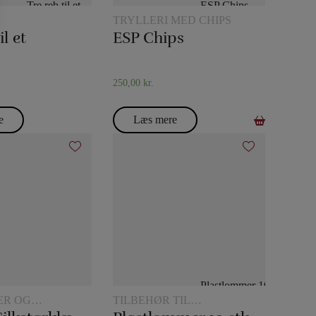
TRYLLERI MED CHIPS
il et
ESP Chips
250,00
kr.
e
Læs mere
ER OG
TILBEHØR TIL
ETRICK
KORTTRYLLERI