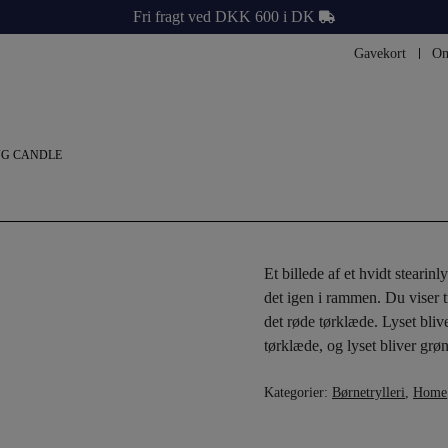
Fri fragt ved DKK 600 i DK
Gavekort
Om
NG CANDLE
Et billede af et hvidt stearinl
det igen i rammen. Du viser t
det røde tørklæde. Lyset bliv
tørklæde, og lyset bliver gr
Kategorier:
Børnetrylleri
,
Home