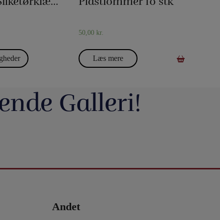
20 x 20 Silketørklæder
Plastlommer 10 stk
50,00
kr.
gheder
Læs mere
ende Galleri!
avde vi en meget hyggelig
Du kan blive tryllekunstner - Lær at trylle:
ag. Og et særdeles godt og
Du har sikkert set en tryllekunstner optræde
seminar ved Henning Nielsen,
på en skærm eller ude i virkeligheden, og nu
ste ting i web shoppen er Fall
Vil du lave vand til vin, så tag et kig på dette
ak til jer, der kom og var med.
har du fået lyst til at lære et par tricks, så du
2.0 - se
imponerende trick: Infinity Wine:
kan imponere dine venner og din familie.
16
0
rotmagic.dk/da/home/1752-fall-
https://pjerrotmagic.dk/da/home/1705-
chek-and-philip-ryan.html
infinity-wine-peter-kamp.html
I dette hæfte kan du først læse om de 10
rylleri #pjerrotmagic
9
2
tryllebud. Og så er der 12 tricks, som du kan
12
1
lave med ting, du allerede har: spillekort,
lommeregner på telefonen, mønter, kuglepen,
Andet
papir mm. Nogle er meget lette og andre er
lidt sværere. Når du har øvet dig godt, kan