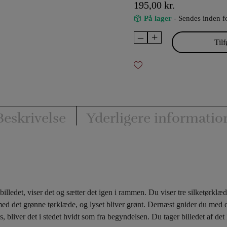
195,00
kr.
På lager
- Sendes inden f
–
+
Color
Tilf
Changing
Candle
antal
Beskrivelse
Yderligere informatio
 billedet, viser det og sætter det igen i rammen. Du viser tre silketørklæ
med det grønne tørklæde, og lyset bliver grønt. Dernæst gnider du med det
 lys, bliver det i stedet hvidt som fra begyndelsen. Du tager billedet af 