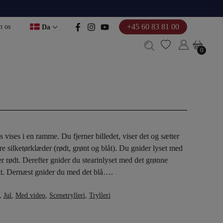
+45 60 83 81 00
 os
Da
0
0
ys vises i en ramme. Du fjerner billedet, viser det og sætter
re silketørklæder (rødt, grønt og blåt). Du gnider lyset med
er rødt. Derefter gnider du stearinlyset med det grønne
ønt. Dernæst gnider du med det blå….
,
Jul
,
Med video
,
Scenetrylleri
,
Trylleri