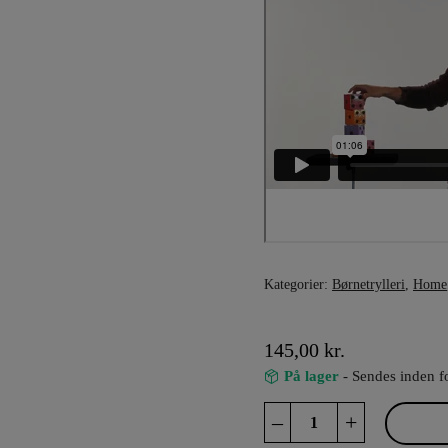
Kategorier:
Børnetrylleri
,
Home
145,00
kr.
På lager
- Sendes inden f
Dice
–
+
From