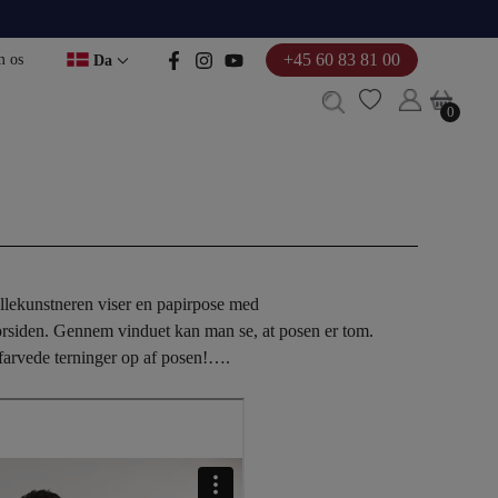
+45 60 83 81 00
 os
Da
0
0
llekunstneren viser en papirpose med
orsiden. Gennem vinduet kan man se, at posen er tom.
 farvede terninger op af posen!….