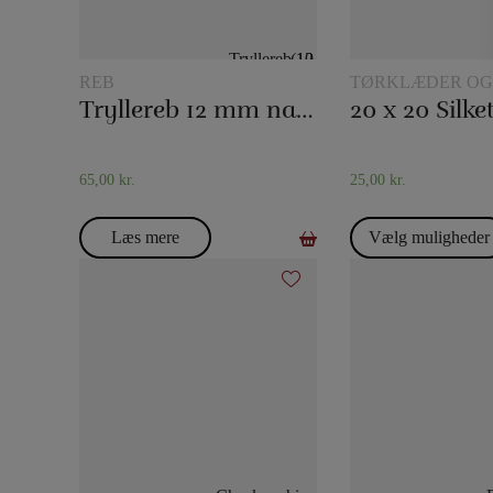
REB
TØRKLÆDER OG
TØRKLÆDETRIC
Tryllereb 12 mm naturfarvet (10 meter)
65,00
kr.
25,00
kr.
Læs mere
Vælg muligheder