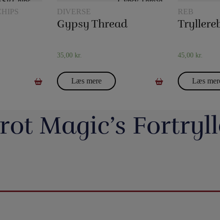
CHIPS
DIVERSE
REB
Gypsy Thread
35,00
kr.
45,00
kr.
Læs mere
Læs mer
rot Magic’s Fortryll
jerrotMagic.dk støtter
Magic Junior Day i lørdags var en dejlig dag.
Lørdag h
Indsamling
Henrik Specht fortalte om sit trylleliv, som
udsalgsd
har budt på mange spændende oplevelser
spændende 
umulig placering - det
Evolushin: Shin Lim har samlet mere end
En af de nye
 i nyhederne. Andre
med konkurrencer, shows og møder med
CheffMagic. T
ere - eller mere måske
100 tryllenumre i dette flotte begyndersæt.
i stilhed.
interessante mennesker. Desuden var der
t!! Danny Weiser har
Og der er fine videoer, som viser, hvordan
https://pjer
kameraer vender sig
workshops, hvor juniorer både lærte mange
de trick, Manifest, og
man laver dissse mange trick. Der er trylleri
20-bana
n. Millioner af børn
nye trick, greb mm - og ikke mindst hørte en
gerer med spillekort.
til mange timer.
#t
r og katastrofer, som
masse om, hvordan man optræder med
ngerer lige så godt live
5
0
ler om.
trylleri. Og som en afslutning på dagen et