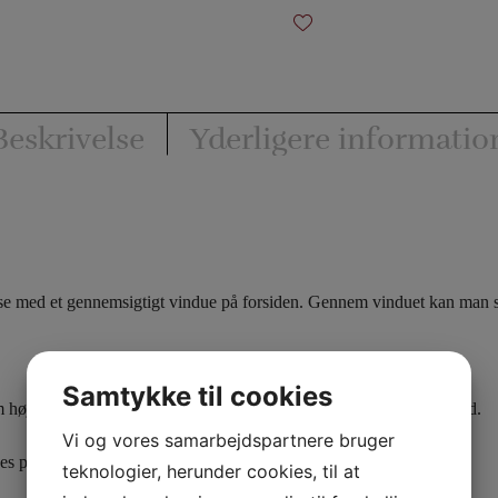
Empty
Bag
antal
Beskrivelse
Yderligere informatio
se med et gennemsigtigt vindue på forsiden. Gennem vinduet kan man se,
Samtykke til cookies
 cm høj. Terningerne åbnes af en metalfjeder og måler 7 cm på hver led.
Vi og vores samarbejdspartnere bruger
s på billedet og i videoen.
teknologier, herunder cookies, til at