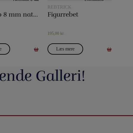
REBTRICK
Tryllereb 8 mm naturfarvet (10 meter)
Figurrebet
195,00
kr.
e
Læs mere
ende Galleri!
avde vi en meget hyggelig
Du kan blive tryllekunstner - Lær at trylle:
ag. Og et særdeles godt og
Du har sikkert set en tryllekunstner optræde
seminar ved Henning Nielsen,
på en skærm eller ude i virkeligheden, og nu
ste ting i web shoppen er Fall
Vil du lave vand til vin, så tag et kig på dette
ak til jer, der kom og var med.
har du fået lyst til at lære et par tricks, så du
2.0 - se
imponerende trick: Infinity Wine:
kan imponere dine venner og din familie.
16
0
rotmagic.dk/da/home/1752-fall-
https://pjerrotmagic.dk/da/home/1705-
chek-and-philip-ryan.html
infinity-wine-peter-kamp.html
I dette hæfte kan du først læse om de 10
rylleri #pjerrotmagic
9
2
tryllebud. Og så er der 12 tricks, som du kan
12
1
lave med ting, du allerede har: spillekort,