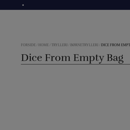
Hop
til
indholdet
FORSIDE
/
HOME
/
TRYLLERI
/
BØRNETRYLLERI
/
DICE FROM EMP
Dice From Empty Bag