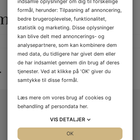
indsamle oplysninger om dig til forskellige
formål, herunder: Tilpasning af annoncering,
rmation
bedre brugeroplevelse, funktionalitet,
statistik og marketing. Disse oplysninger
kan blive delt med annoncerings- og
analysepartnere, som kan kombinere dem
med data, du tidligere har givet dem eller
de har indsamlet gennem din brug af deres
r
tjenester. Ved at klikke på 'OK' giver du
samtykke til disse formål.
Læs mere om vores brug af cookies og
behandling af persondata
her
.
VIS
DETALJER
JA
NEJ
OK
JA
NEJ