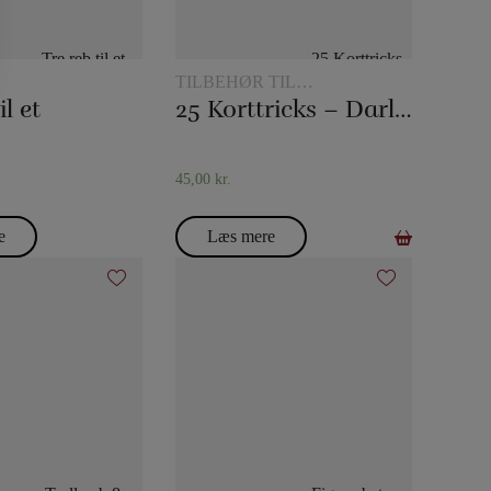
TILBEHØR TIL
KORTTRYLLERI
il et
25 Korttricks – Darling
45,00
kr.
e
Læs mere