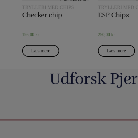
TRYLLERI MED CHIPS
TRYLLERI MED 
Checker chip
ESP Chips
195,00
kr.
250,00
kr.
Læs mere
Læs mere
Udforsk Pjer
Så har vi fyldt lageret op igen med nye
Boll Entertainment / P
forskellige bugtalerdukker og bugtalerdyr, så
Danmarks 
du kan anskaffe dig den helt rigtige dukke
https://pjerrotmagic.dk/da/home/1822-
Du finder et kort fra 
eller dyr til din forestilling. F.eks. kan vi
Nogle kriser fylder
avengers-infinity-saga-playing-cards-
har aldrig været nemm
blandt andet varmt anbefale Bugtalerdukken
forsvinder 
theory11.html
rettere - mere umulig
Mette (https://pjerrotmagic.dk/p/mette-
Men selvom verdens 
Premium playing cards inspired by Marvel
taget sit bedst sælgen
bugtalerdukke/), der er en frisk pige, som
væk, fortsætter nøde
Studios` The Infinity Saga.
ændret det, så det fun
også har temperament og kan være ret hurtig
lever midt i konflikte
Dette er et trick, der fu
i replikken.
ingen ta