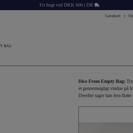
Fri fragt ved DKK 600 i DK
Gavekort
Om
TY BAG
Dice From Empty Bag:
Try
et gennemsigtigt vindue på f
Derefter tager han fem flotte